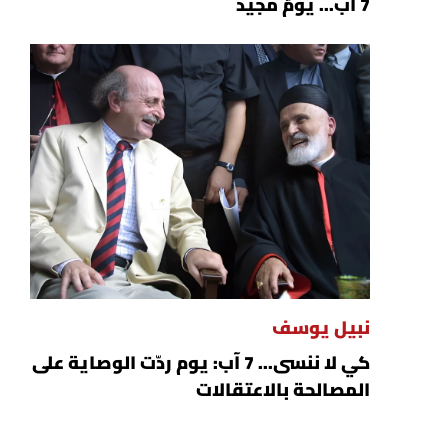
7 آب... يومٌ مجيد
نبيل يوسف
كي لا ننسى... 7 آب: يوم ردّت الوصاية على
المصالحة بالاعتقالات