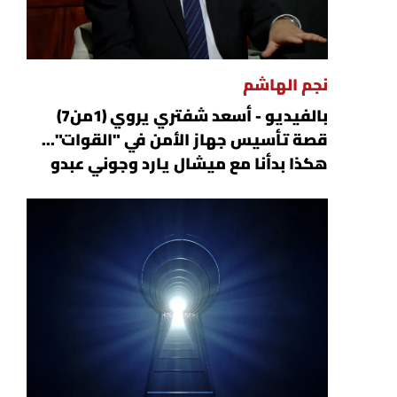
نجم الهاشم
بالفيديو - أسعد شفتري يروي (1من7)
قصة تأسيس جهاز الأمن في "القوات"...
هكذا بدأنا مع ميشال يارد وجوني عبدو