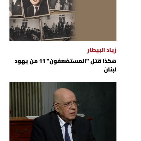
زياد البيطار
هكذا قتل "المستضعفون" 11 من يهود
لبنان