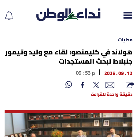
محليات
هولاند في كليمنصو: لقاء مع وليد وتيمور
جنبلاط لبحث المستجدات
إقرأ الجريدة
12 . 09 . 2025
09 : 53 م
لبنان
الغلاف
دقيقة واحدة للقراءة
نداء اليوم
محليات