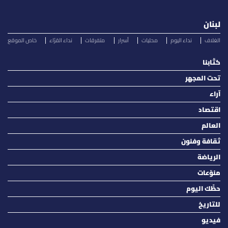
لبنان
الغلاف
نداء اليوم
محليات
أسرار
متفرقات
نداء القرّاء
خاص الموقع
كتّابنا
تحت المجهر
آراء
اقتصاد
العالم
ثقافة وفنون
الرياضة
منوّعات
حظّك اليوم
للتاريخ
فيديو