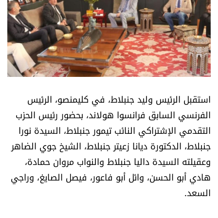
أسرار
متفرقات
نداء القرّاء
خاص الموقع
استقبل الرئيس وليد جنبلاط، في كليمنصو، الرئيس
الفرنسي السابق فرانسوا هولاند، بحضور رئيس الحزب
كتّابنا
التقدمي الإشتراكي النائب تيمور جنبلاط، السيدة نورا
جنبلاط، الدكتورة ديانا زعيتر جنبلاط، الشيخ جوي الضاهر
تحت المجهر
وعقيلته السيدة داليا جنبلاط والنواب مروان حمادة،
آراء
هادي أبو الحسن، وائل أبو فاعور، فيصل الصايغ، وراجي
السعد.
اقتصاد