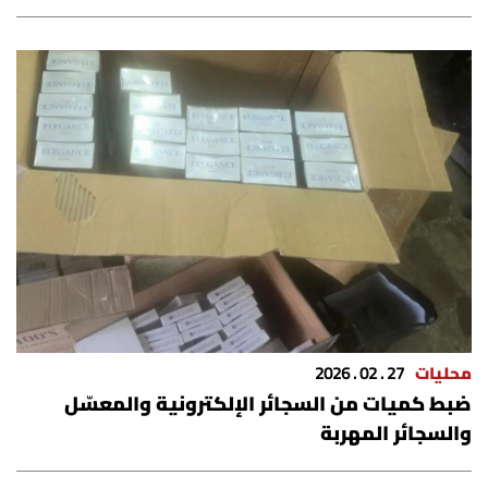
الرياضة
منوّعات
حظّك اليوم
للتاريخ
فيديو
من نحن
محليات
27 . 02 . 2026
ضبط كميات من السجائر الإلكترونية والمعسّل
للتواصل معنا
والسجائر المهربة
شروط الاستخدام