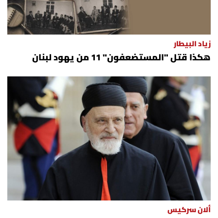
زياد البيطار
هكذا قتل "المستضعفون" 11 من يهود لبنان
ألان سركيس