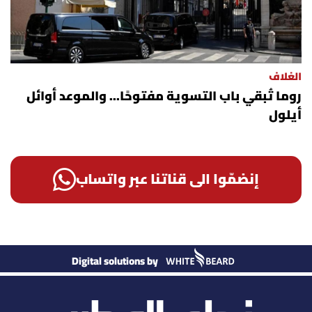
الغلاف
روما تُبقي باب التسوية مفتوحًا... والموعد أوائل
أيلول
إنضمّوا الى قناتنا عبر واتساب
Digital solutions by