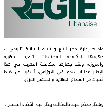
أسرار
متفرقات
نداء القرّاء
خاص الموقع
واصلت إدارة حصر التبغ والتنباك اللبنانية "الريجي" ،
جهودها لمكافحة المصنوعات التبغية المهرّبة
كتّابنا
والمزورّة، ونفّذ جهازها لمكافحة التهريب في هذا
الإطار عمليات دهم في الأوزاعي، أسفرت عن ضبط
تحت المجهر
كميات من السجائر المهرّبة والمعسّل المزوّر.
آراء
اقتصاد
وسُطّر محضر ضبط بالمخالف ينظر فيه القضاء المختص.