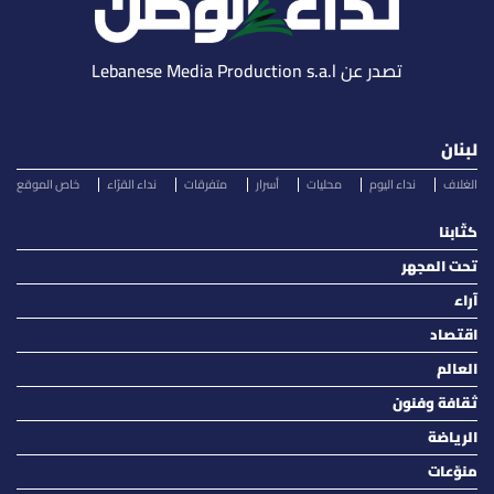
تصدر عن Lebanese Media Production s.a.l
لبنان
الغلاف
نداء اليوم
محليات
أسرار
متفرقات
نداء القرّاء
خاص الموقع
كتّابنا
تحت المجهر
آراء
اقتصاد
العالم
ثقافة وفنون
الرياضة
منوّعات