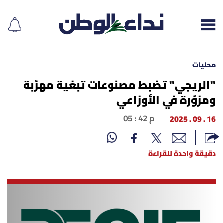
محليات
"الريجي" تضبط مصنوعات تبغية مهرّبة
ومزوّرة في الأوزاعي
إقرأ الجريدة
16 . 09 . 2025
05 : 42 م
لبنان
الغلاف
دقيقة واحدة للقراءة
نداء اليوم
محليات