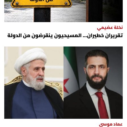
نخلة عضيمي
تقريران خطيران… المسيحيون ينقرضون من الدولة
عماد موسى