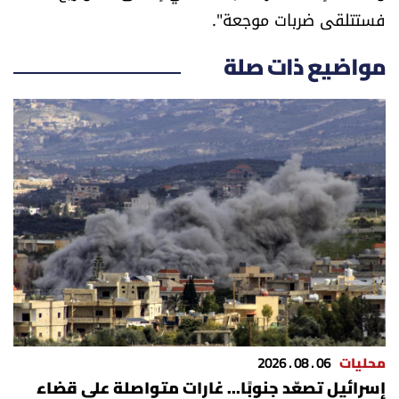
فستتلقى ضربات موجعة".
شروط الإشتراك
مواضيع ذات صلة
Digital solutions by
محليات
06 . 08 . 2026
إسرائيل تصعّد جنوبًا... غارات متواصلة على قضاء