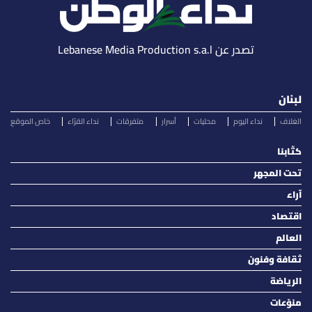
تصدر عن Lebanese Media Production s.a.l
لبنان
الغلاف
نداء اليوم
محليات
أسرار
متفرقات
نداء القرّاء
خاص الموقع
كتّابنا
تحت المجهر
آراء
اقتصاد
العالم
ثقافة وفنون
الرياضة
منوّعات