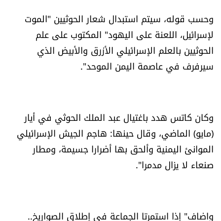
الرياضة
وحسب قوله، سيتم استبدال شعار الحوثيين "الموت
لإسرائيل، اللعنة على اليهود" المكتوب على علم
منوّعات
الحوثيين بالعلم الإسرائيلي الأزرق والأبيض الذي
سيرفرف في عاصمة اليمن الموحد".
حظّك اليوم
للتاريخ
وكان كاتس هدد باغتيال عبد الملك الحوثي في أيار
فيديو
(مايو) الماضي، وقال حينها: هاجم الجيش الإسرائيلي
الموانئ اليمنية وألحق بها أضرارا جسيمة، ومطار
صنعاء لا يزال مدمرا".
من نحن
للتواصل معنا
شروط الاستخدام
واضاف" إذا استمرتا الجماعة في إطلاق الصواريخ..