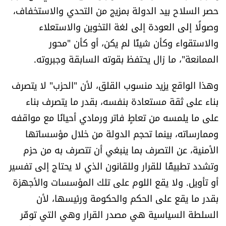
حصر السلاح بيد الدولة بمزيج من التحدي والاستخفاف،
العالم
وصولًا إلى العودة إلى لغة التخوين والاستعلاء
الصحافة الإسرائيلية
والاستقواء وكأن شيئًا لم يكن، أو كأن "محور
الممانعة"، ما زال يحتفظ بقوته السابقة وجبروته.
ثقافة وفنون
وهذا الواقع يزيد منسوب القلق، لأن "الحزب" لا يتصرف
فصل من كتاب
بناء على ثقة مستعادة بنفسه، بقدر ما يتصرف بناء
على ما يلمسه من تعاطٍ فاتر ورمادي أحيانًا مع مواقفه
اقرأ تضحك
وممارساته، بينما تحجم الدولة من خلال مؤسساتها
الأمنية، عن التصرف بما ينبغي أن تتصرف به من حزم
كاميرا
وتشدد تطبيقًا للقرار وللقانون الذي لا يحتاج إلى تفسير
سجالات
أو تأويل. ولا يقع اللوم على تلك المؤسسات والأجهزة
بقدر ما يقع على الحكم والحكومة ورئيسها، لأن
صحّة وصحن
السلطة السياسية هي مصدر القرار وهي التي توفّر