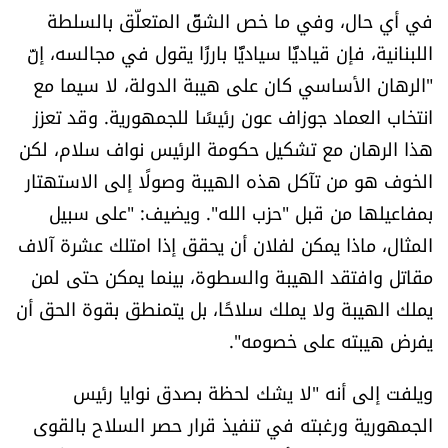
في أي حال، وفي ما خص الشقّ المتعلّق بالسلطة
اللبنانية، فإن قياديًّا سياديًّا بارزًا يقول في مجالسه، إنّ
"الرهان الأساسي كان على هيبة الدولة، لا سيما مع
انتخاب العماد جوزاف عون رئيسًا للجمهورية. وقد تعزز
هذا الرهان مع تشكيل حكومة الرئيس نواف سلام، لكن
الخوف هو من تآكل هذه الهيبة وصولًا إلى الاستهتار
بمفاعيلها من قبل "حزب الله". ويضيف: "على سبيل
المثال، ماذا يمكن لفلان أن يحقق إذا امتلك عشرة آلاف
مقاتل وافتقد الهيبة والسطوة، بينما يمكن حتى لمن
يملك الهيبة ولا يملك سلاحًا، بل يتمنطق بقوة الحق أن
يفرض هيبته على خصومه".
ويلفت إلى أنه "لا يشك لحظة بصدق نوايا رئيس
الجمهورية ورغبته في تنفيذ قرار حصر السلاح بالقوى