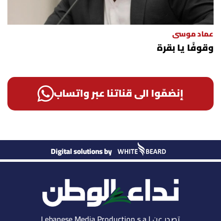
عماد موسى
وقوفًا يا بقرة
إنضمّوا الى قناتنا عبر واتساب
Digital solutions by
تصدر عن Lebanese Media Production s.a.l