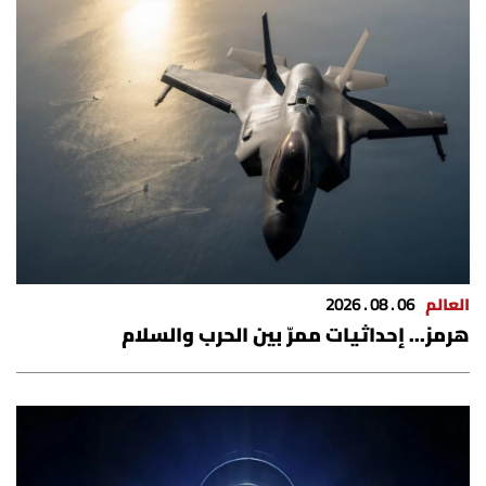
العالم
06 . 08 . 2026
هرمز... إحداثيات ممرّ بين الحرب والسلام