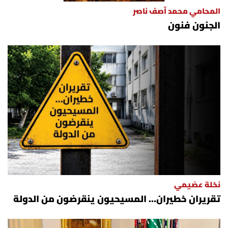
المحامي محمد آصف ناصر
الجنون فنون
نخلة عضيمي
تقريران خطيران… المسيحيون ينقرضون من الدولة