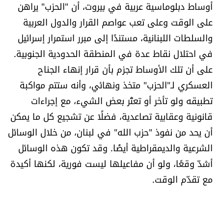
أوساط دبلوماسية عربية في بيروت، أن "الحزب" يراهن
على الوقت وعلى تعب عواصم القرار والدول العربية
والسلطات اللبنانية، مستندًا إلى مبرر استمرار إسرائيل
في احتلال نقاط عدة في المنطقة الحدودية الجنوبية.
على أن تلك الأوساط تجزم بأن قرار إنهاء الجناح
العسكري لـ"الحزب" متخذ ونهائي، وأنه ستتم مواكبة
تطبيقه ولو تأخر أو تعثّر بعض الشيء، مع إجراءات
قانونية وعقابية تصاعدية، فضلًا عن تشجيع كل ما يمكن
أن يحد من نفوذ "حزب الله" في لبنان، من خلال الوسائل
الشرعية والديمقراطية أيضًا. وقد تكون هذه الوسائل
أشدّ وقعًا، ولو أن مفاعيلها ليست فورية، لكنها أكيدة
مع تقدّم الوقت.