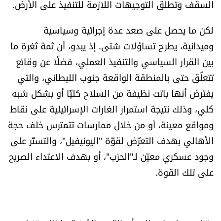
السقف وتطلق التوجيهات اللازمة للتنفيذ على الأرض.
الرياضة
لكن ما يحصل على صعد عدة إجرائية وسياسية
منوّعات
وميدانية، يطرح تساؤلات شتى. إذ يبدو، أن ثمة ثغرة ما
بين القرار السياسي والتنفيذ العملي، فضلًا عن وقائع
حظّك اليوم
تتعلّق حتى بالمنطقة الواقعة جنوب الليطاني، والتي
يفترض أنها باتت نظيفة من السلاح كليًّا أو بشكل شبه
للتاريخ
كلي، وذلك نتيجة استمرار الغارات الإسرائيلية على نقاط
فيديو
ومواقع معينة، أو من خلال ممارسات تتمترس خلف حجة
الأهالي بهدف التعرّض لقوّة "اليونيفيل"، والتستّر على
وجود عسكري معيّن لـ"الحزب"، أو بهدف الاعتداء الصريح
من نحن
على تلك القوة.
للتواصل معنا
شروط الاستخدام