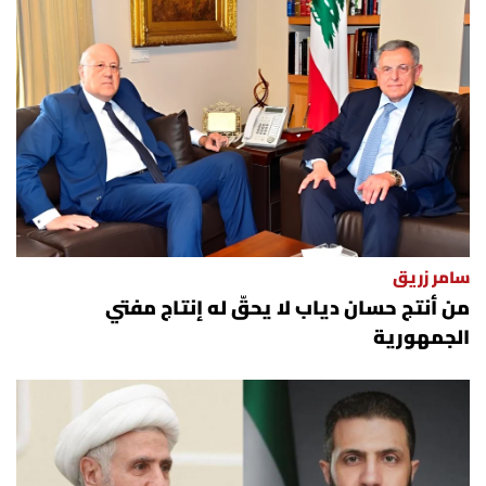
سامر زريق
من أنتج حسان دياب لا يحقّ له إنتاج مفتي
الجمهورية