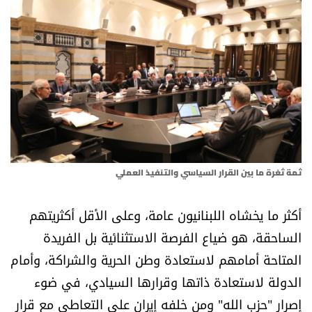
أسرار
متفرقات
نداء القرّاء
خاص الموقع
كتّابنا
ثمة ثغرة ما بين القرار السياسي والتنفيذ العملي
تحت المجهر
أكثر ما يخشاه اللبنانيون عامة، وعلى الأقل أكثريتهم
الساحقة، هو ضياع الفرصة الاستثنائية بل الفريدة
آراء
المتاحة أمامهم لاستعادة وطن الحرية والشراكة، وأمام
الدولة لاستعادة ذاتها وقرارها السيادي، في ضوء
اقتصاد
إصرار "حزب الله" ومن خلفه إيران على التعاطي مع قرار