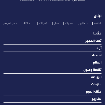
لبنان
الغلاف
نداء اليوم
محليات
أسرار
متفرقات
نداء القرّاء
خاص الموقع
كتّابنا
تحت المجهر
آراء
اقتصاد
العالم
ثقافة وفنون
الرياضة
منوّعات
حظّك اليوم
للتاريخ