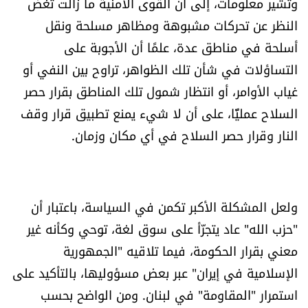
وتشير معلومات، إلى أن القوى الأمنية ما زالت تغض
شروط الإشتراك
النظر عن تحركات مشبوهة ومظاهر مسلحة ونقل
أسلحة في مناطق عدة، علمًا أن الأجوبة على
Digital solutions by
التساؤلات في شأن تلك الظواهر، تراوح بين النفي أو
غياب الأوامر، أو انتظار شمول تلك المناطق بقرار حصر
السلاح عمليًّا، على أن لا شيء يمنع تطبيق قرار وقف
النار وقرار حصر السلاح في أي مكان وزمان.
ولعل المشكلة الأكبر تكمن في السياسة، باعتبار أن
"حزب الله" عاد يتجرّأ على سوق لغة، توحي وكأنه غير
معني بقرار الحكومة، فيما تلاقيه "الجمهورية
الإسلامية في إيران" عبر بعض مسؤوليها، بالتأكيد على
استمرار "المقاومة" في لبنان. ومن الواضح بحسب