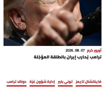
أورور كرم
07 . 08 . 2026
ترامب يُحارب إيران بالطلقة المؤجّلة
فاينانشال تايمز
توني بلير
إدارة شؤون غزة
دونالد ترامب