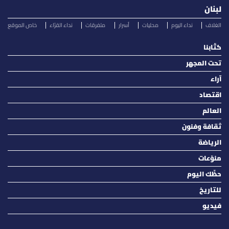
لبنان
الغلاف
نداء اليوم
محليات
أسرار
متفرقات
نداء القرّاء
خاص الموقع
كتّابنا
تحت المجهر
آراء
اقتصاد
العالم
ثقافة وفنون
الرياضة
منوّعات
حظّك اليوم
للتاريخ
فيديو