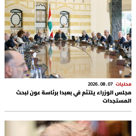
الرياضة
منوّعات
حظّك اليوم
للتاريخ
فيديو
محليات
07 . 08 . 2026
مجلس الوزراء يلتئم في بعبدا برئاسة عون لبحث
من نحن
المستجدات
للتواصل معنا
شروط الاستخدام