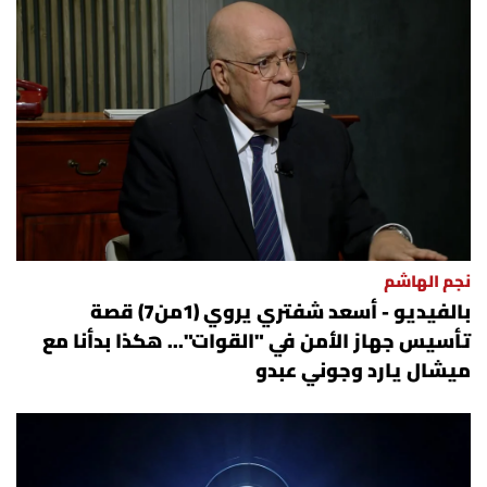
نجم الهاشم
بالفيديو - أسعد شفتري يروي (1من7) قصة
تأسيس جهاز الأمن في "القوات"... هكذا بدأنا مع
ميشال يارد وجوني عبدو