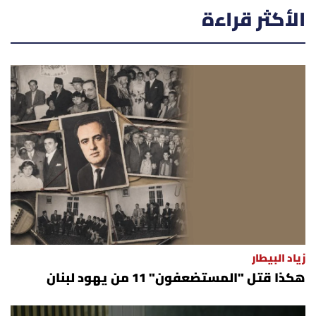
الأكثر قراءة
زياد البيطار
هكذا قتل "المستضعفون" 11 من يهود لبنان