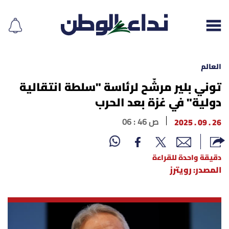
العالم
توني بلير مرشّح لرئاسة "سلطة انتقالية
دولية" في غزة بعد الحرب
إقرأ الجريدة
26 . 09 . 2025
06 : 46 ص
لبنان
الغلاف
دقيقة واحدة للقراءة
المصدر: رويترز
نداء اليوم
محليات