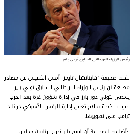
أسرار
متفرقات
نداء القرّاء
خاص الموقع
رئيس الوزراء البريطاني السابق توني بلير
كتّابنا
نقلت صحيفة "فاينانشال تايمز" أمس الخميس عن مصادر
مطلعة أن رئيس الوزراء البريطاني السابق توني بلير
تحت المجهر
يسعى لتولي دور بارز في إدارة شؤون غزة بعد الحرب
بموجب خطة سلام تعمل إدارة الرئيس الأميركي دونالد
آراء
ترامب على تطويرها.
اقتصاد
وأضافت الصحيفة أن اسم بلير طُرح لرئاسة مجلس