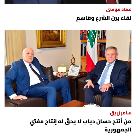
عماد موسى
لقاء بين الشرع وقاسم
سامر زريق
من أنتج حسان دياب لا يحقّ له إنتاج مفتي
الجمهورية