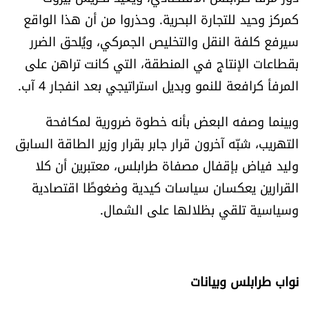
كمركز وحيد للتجارة البحرية. وحذروا من أن هذا الواقع
الرياضة
سيرفع كلفة النقل والتخليص الجمركي، ويُلحق الضرر
منوّعات
بقطاعات الإنتاج في المنطقة، التي كانت تراهن على
المرفأ كرافعة للنمو وبديل استراتيجي بعد انفجار 4 آب.
حظّك اليوم
وبينما وصفه البعض بأنه خطوة ضرورية لمكافحة
للتاريخ
التهريب، شبّه آخرون قرار جابر بقرار وزير الطاقة السابق
وليد فياض بإقفال مصفاة طرابلس، معتبرين أن كلا
فيديو
القرارين يعكسان سياسات كيدية وضغوطًا اقتصادية
وسياسية تلقي بظلالها على الشمال.
من نحن
للتواصل معنا
نواب طرابلس وبيانات
شروط الاستخدام