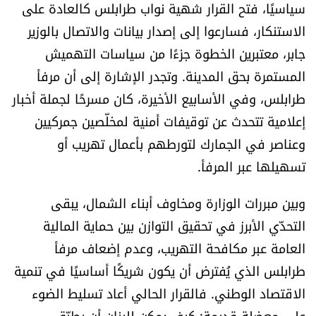
سياسيًا، فتح القرار شهية نواب طرابلس كالعادة على
شروط الإشتراك
الاستنكار، فسارعوا إلى إصدار بيانات والاتصال بالوزير
جابر، معتبرين الخطوة جزءًا من سياسات التهميش
Digital solutions by
المستمرة بحق المدينة. وتجدر الإشارة إلى أن مرفأ
طرابلس، وفي الأسابيع الأخيرة، كان مسرحًا لجملة أخبار
إعلامية تتحدث عن توقيفات أمنية لمخلّصين جمركيين
وعناصر في الجمارك لتورطهم بأعمال تهريب أو
تسهيلها عبر المرفأ.
وبين مبررات الوزارة ومخاوف أبناء الشمال، يبقى
التحدّي الأبرز في تحقيق التوازن بين حماية المالية
العامة عبر مكافحة التهريب، وعدم إضعاف مرفأ
طرابلس الذي يُفترض أن يكون شريكًا أساسيًا في تنمية
الاقتصاد الوطني. فالقرار الحالي أعاد تسليط الضوء
على معضلة قديمة: كيف يمكن للبنان أن يطبّق