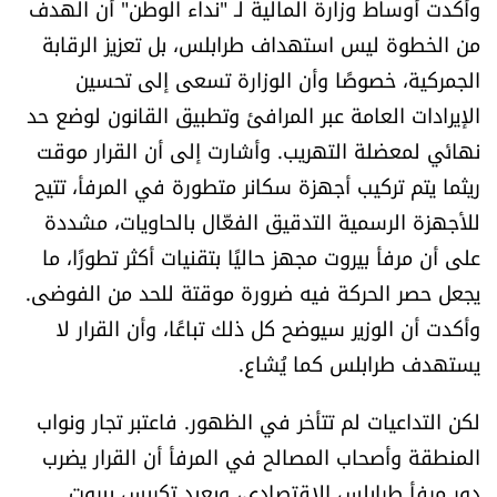
وأكدت أوساط وزارة المالية لـ "نداء الوطن" أن الهدف
العالم
من الخطوة ليس استهداف طرابلس، بل تعزيز الرقابة
الجمركية، خصوصًا وأن الوزارة تسعى إلى تحسين
الصحافة الإسرائيلية
الإيرادات العامة عبر المرافئ وتطبيق القانون لوضع حد
نهائي لمعضلة التهريب. وأشارت إلى أن القرار موقت
ثقافة وفنون
ريثما يتم تركيب أجهزة سكانر متطورة في المرفأ، تتيح
فصل من كتاب
للأجهزة الرسمية التدقيق الفعّال بالحاويات، مشددة
على أن مرفأ بيروت مجهز حاليًا بتقنيات أكثر تطورًا، ما
اقرأ تضحك
يجعل حصر الحركة فيه ضرورة موقتة للحد من الفوضى.
وأكدت أن الوزير سيوضح كل ذلك تباعًا، وأن القرار لا
كاميرا
يستهدف طرابلس كما يُشاع.
سجالات
لكن التداعيات لم تتأخر في الظهور. فاعتبر تجار ونواب
المنطقة وأصحاب المصالح في المرفأ أن القرار يضرب
صحّة وصحن
دور مرفأ طرابلس الاقتصادي، ويعيد تكريس بيروت