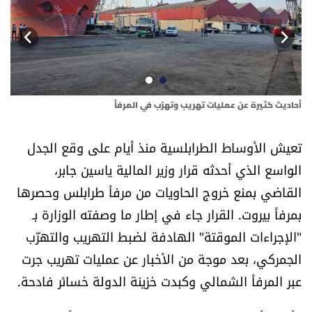
أسرار
متفرقات
نداء القرّاء
أحاديث كثيرة عن عمليات تهريب وتهرّب في المرفأ
خاص الموقع
تعيش الأوساط الطرابلسية منذ أيام على وقع الجدل
الواسع الذي أحدثه قرار وزير المالية ياسين جابر،
كتّابنا
القاضي بمنع خروج الحاويات من مرفأ طرابلس وحصرها
تحت المجهر
بمرفأ بيروت. القرار جاء في إطار ما وصفته الوزارة بـ
"الإجراءات الموقتة" الهادفة لضبط التهريب والتهرّب
آراء
الجمركي، بعد موجة من الأخبار عن عمليات تهريب جرت
عبر المرفأ الشمالي وكبدت خزينة الدولة خسائر فادحة.
اقتصاد