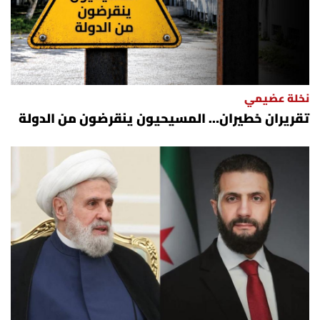
نخلة عضيمي
تقريران خطيران… المسيحيون ينقرضون من الدولة