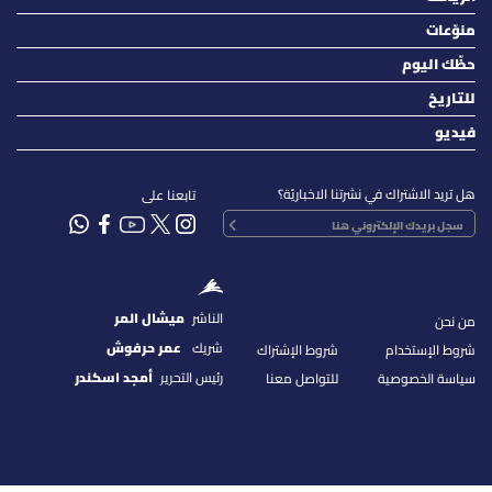
منوّعات
حظّك اليوم
للتاريخ
فيديو
هل تريد الاشتراك في نشرتنا الاخباريّة؟
تابعنا على
الناشر
ميشال المر
من نحن
شريك
عمر حرفوش
شروط الإستخدام
شروط الإشتراك
رئيس التحرير
أمجد اسكندر
سياسة الخصوصية
للتواصل معنا