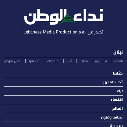
تصدر عن Lebanese Media Production s.a.l
لبنان
الغلاف
نداء اليوم
محليات
أسرار
متفرقات
نداء القرّاء
خاص الموقع
كتّابنا
تحت المجهر
آراء
اقتصاد
العالم
ثقافة وفنون
الرياضة