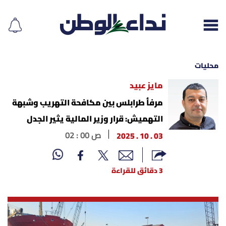
محليات
مايز عبيد
إقرأ الجريدة
مرفأ طرابلس بين مكافحة التهريب وشبهة
التهميش: قرار وزير المالية يثير الجدل
لبنان
03 . 10 . 2025
02 : 00 ص
الغلاف
3 دقائق للقراءة
نداء اليوم
محليات