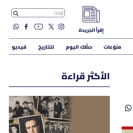
إقرأ الجريدة
منوّعات
حظّك اليوم
للتاريخ
فيديو
الأكثر قراءة