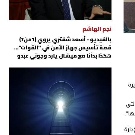
نجم الهاشم
بالفيديو - أسعد شفتري يروي (1من7)
قصة تأسيس جهاز الأمن في "القوات"...
هكذا بدأنا مع ميشال يارد وجوني عبدو
رة
لتي
ها".
دارة