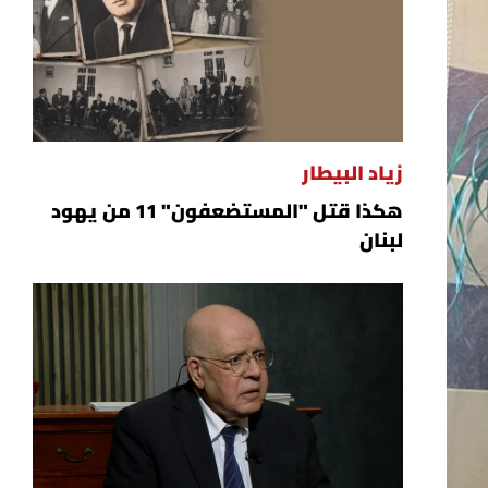
زياد البيطار
هكذا قتل "المستضعفون" 11 من يهود
لبنان