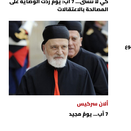
كي لا ننسى... 7 آب: يوم ردّت الوصاية على
المصالحة بالاعتقالات
وع
ألان سركيس
7 آب... يومٌ مجيد