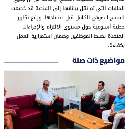
الملفات التي تم نقل بياناتها إلى المنصة قد خضعت
الرياضة
للمسح الضوئي الكامل قبل اعتمادها، ورفع تقارير
منوّعات
خطية أسبوعية حول مستوى الالتزام والإجراءات
المتخذة لضبط الموظفين وضمان استمرارية العمل
حظّك اليوم
بكفاءة.
للتاريخ
مواضيع ذات صلة
فيديو
من نحن
للتواصل معنا
شروط الاستخدام