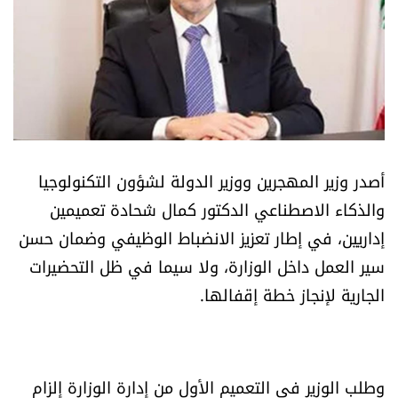
أسرار
متفرقات
نداء القرّاء
خاص الموقع
أصدر وزير المهجرين ووزير الدولة لشؤون التكنولوجيا
والذكاء الاصطناعي الدكتور كمال شحادة تعميمين
كتّابنا
إداريين، في إطار تعزيز الانضباط الوظيفي وضمان حسن
سير العمل داخل الوزارة، ولا سيما في ظل التحضيرات
تحت المجهر
الجارية لإنجاز خطة إقفالها.
آراء
اقتصاد
وطلب الوزير في التعميم الأول من إدارة الوزارة إلزام