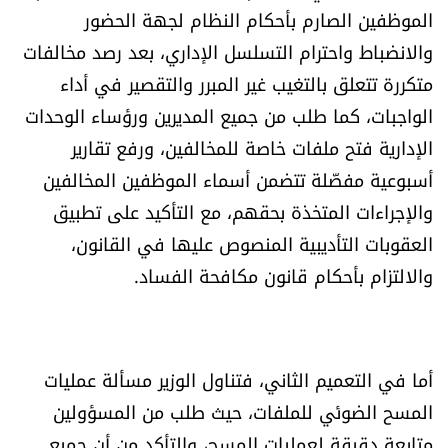
الموظفين الصارم بأحكام النظام لجهة الحضور
العالم
والانضباط واحترام التسلسل الإداري، بعد رصد مخالفات
الصحافة الإسرائيلية
متكررة تتعلق بالتغيب غير المبرر والتقصير في أداء
الواجبات، كما طلب من جميع المديرين ورؤساء الوحدات
ثقافة وفنون
الإدارية فتح ملفات خاصة للمخالفين، ورفع تقارير
أسبوعية مفصّلة تتضمن أسماء الموظفين المخالفين
فصل من كتاب
والإجراءات المتخذة بحقهم، مع التأكيد على تطبيق
العقوبات التأديبية المنصوص عليها في القانون،
اقرأ تضحك
والالتزام بأحكام قانون مكافحة الفساد.
كاميرا
سجالات
أما في التعميم الثاني، فتناول الوزير مسألة عمليات
المسح الضوئي للملفات، حيث طلب من المسؤولين
صحّة وصحن
متابعة دقيقة لعمليات المسح، والتأكد من أن جميع