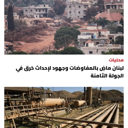
محليات
لبنان ماضٍ بالمفاوضات وجهود لإحداث خرق في
الجولة الثامنة