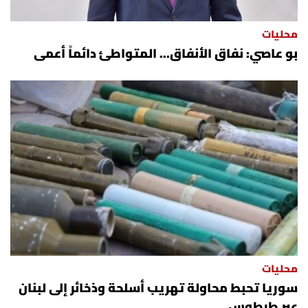
محليات
بو عاصي: نفاق الأنفاق... المتواطئ دائماً أعمى
محليات
سوريا تحبط محاولة تهريب أسلحة وذخائر إلى لبنان
عبر طرطوس