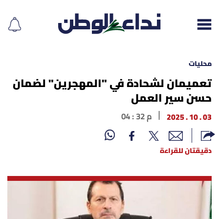
محليات
تعميمان لشحادة في "المهجرين" لضمان
حسن سير العمل
إقرأ الجريدة
03 . 10 . 2025
04 : 32 م
لبنان
الغلاف
دقيقتان للقراءة
نداء اليوم
محليات