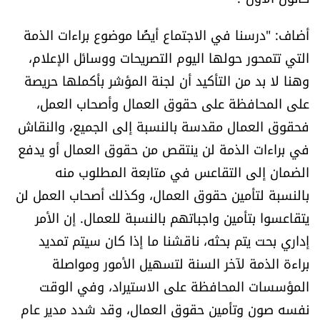
الرياضة
أضاف: "درسنا في الاجتماع أيضًا موضوع براءات الذمة
التي تتمحور حولها اليوم التصريحات ووسائل الإعلام،
منوّعات
وهنا لا بد من التأكيد أن لجنة المؤشر بأكملها حريصة
حظّك اليوم
على المحافظة على حقوق العمال وأصحاب العمل،
فحقوق العمال مقدسة بالنسبة إلى الجميع، والنقاش
للتاريخ
في براءات الذمة لن ينتقص من حقوق العمال أو يدفع
الضمان إلى التقاعس في متابعة المطلوب منه
فيديو
بالنسبة لتأمين حقوق العمال، وكذلك أصحاب العمل لن
يتقاعسوا بتأمين واجباتهم بالنسبة للعمال. إن الأمر
من نحن
إداري بحت يتم بحثه، ناقشنا ما إذا كان سيتم تمديد
براءة الذمة لآخر السنة لتسهيل الأمور ومواصلة
للتواصل معنا
المؤسسات المحافظة على الاستيراد، وفي الوقت
شروط الاستخدام
نفسه صون وتأمين حقوق العمال، وقد شدد مدير عام