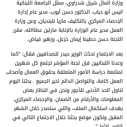
وزارة المال شربل شدراوي، ممثل الجامعة اللبنانية
العالم
انيس أبو دياب، الدكتور حسن أيوب، مدير عام إدارة
الإحصاء المركزي بالتكليف ماريا نلبنديان، وعن وزارة
الصحافة الإسرائيلية
العمل مدير عام الوزارة بالإنابة مارلين عطاالله، مقرر
اللجنة حسن حطيط إيمان خزعل، وزهير فياض.
ثقافة وفنون
بعد الاجتماع تحدّث الوزير حيدر للصحافيين فقال: "كما
فصل من كتاب
وعدنا اللبنانيين فإن لجنة المؤشر تجتمع كل شهرين
اقرأ تضحك
لمتابعة دراسة الأمور المتعلقة بحقوق العمال وأصحاب
العمل كافة، والتواصل الدائم لخير الجميع . بحثنا اليوم
كاميرا
تناول الحد الأدنى للأجور ونحن في انتظار بعض
المعلومات والأرقام من الضمان، والإحصاء المركزي،
سجالات
بهدف استكمال الملف، والتي ستصدر خلال الشهر
المقبل وتكون موضع بحثنا خلال الاجتماع التالي في
صحّة وصحن
كانون الأول".