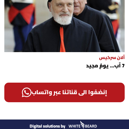
ألان سركيس
7 آب... يومٌ مجيد
إنضمّوا الى قناتنا عبر واتساب
Digital solutions by