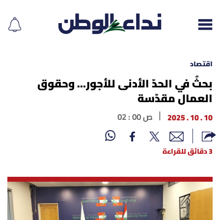
اقتصاد
بحثٌ في الحدّ الأدنى للأجور... وحقوق
العمال مقدّسة
إقرأ الجريدة
10 . 10 . 2025
02 : 00 ص
لبنان
الغلاف
3 دقائق للقراءة
نداء اليوم
محليات