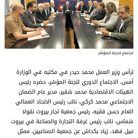
أسرار
متفرقات
نداء القرّاء
اجتماع للجنة المؤشر
خاص الموقع
ترأس وزير العمل محمد حيدر في مكتبه في الوزارة
كتّابنا
أمس، الاجتماع الدوري للجنة المؤشر، حضره رئيس
الهيئات الاقتصادية محمد شقير، مدير عام الضمان
تحت المجهر
الاجتماعي محمد كركي، نائب رئيس الاتحاد العمالي
آراء
العام حسن فقيه، رئيس جمعية تجار بيروت نقولا
شماس، نائب رئيس غرفة التجارة والصناعة في بيروت
اقتصاد
نبيل فهد، زياد بكداش عن جمعية الصناعيين، ممثل