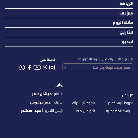
الرياضة
منوّعات
حظّك اليوم
للتاريخ
فيديو
هل تريد الاشتراك في نشرتنا الاخباريّة؟
تابعنا على
الناشر
ميشال المر
من نحن
شريك
عمر حرفوش
شروط الإستخدام
شروط الإشتراك
رئيس التحرير
أمجد اسكندر
سياسة الخصوصية
للتواصل معنا