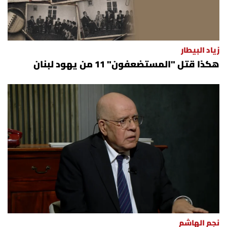
زياد البيطار
هكذا قتل "المستضعفون" 11 من يهود لبنان
نجم الهاشم