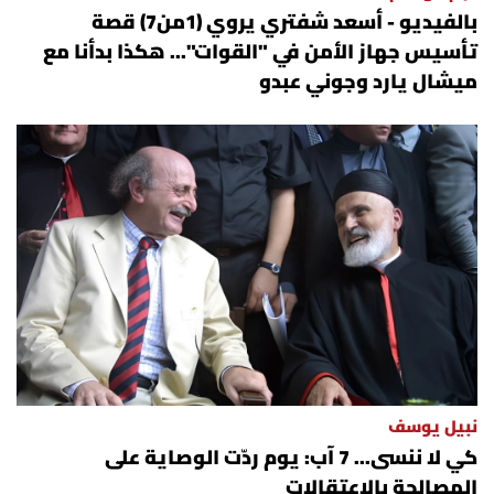
بالفيديو - أسعد شفتري يروي (1من7) قصة
تأسيس جهاز الأمن في "القوات"... هكذا بدأنا مع
ميشال يارد وجوني عبدو
نبيل يوسف
كي لا ننسى... 7 آب: يوم ردّت الوصاية على
المصالحة بالاعتقالات