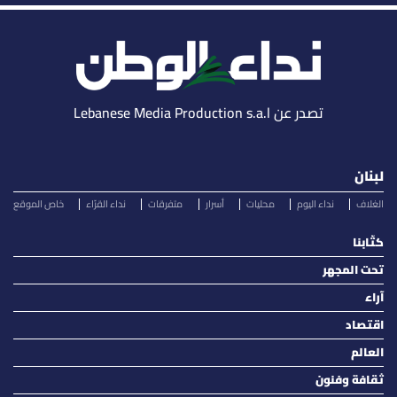
تصدر عن Lebanese Media Production s.a.l
لبنان
الغلاف
نداء اليوم
محليات
أسرار
متفرقات
نداء القرّاء
خاص الموقع
كتّابنا
تحت المجهر
آراء
اقتصاد
العالم
ثقافة وفنون