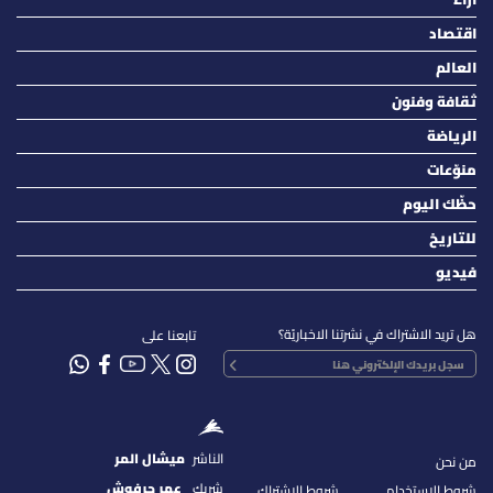
اقتصاد
العالم
ثقافة وفنون
الرياضة
منوّعات
حظّك اليوم
للتاريخ
فيديو
هل تريد الاشتراك في نشرتنا الاخباريّة؟
تابعنا على
الناشر
ميشال المر
من نحن
شريك
عمر حرفوش
شروط الإستخدام
شروط الإشتراك