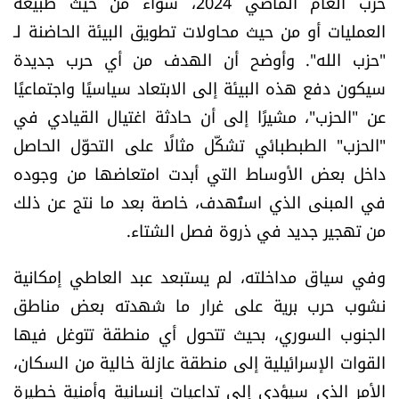
حرب العام الماضي 2024، سواء من حيث طبيعة
الرياضة
العمليات أو من حيث محاولات تطويق البيئة الحاضنة لـ
"حزب الله". وأوضح أن الهدف من أي حرب جديدة
منوّعات
سيكون دفع هذه البيئة إلى الابتعاد سياسيًا واجتماعيًا
عن "الحزب"، مشيرًا إلى أن حادثة اغتيال القيادي في
حظّك اليوم
"الحزب" الطبطبائي تشكّل مثالًا على التحوّل الحاصل
للتاريخ
داخل بعض الأوساط التي أبدت امتعاضها من وجوده
في المبنى الذي استُهدف، خاصة بعد ما نتج عن ذلك
فيديو
من تهجير جديد في ذروة فصل الشتاء.
وفي سياق مداخلته، لم يستبعد عبد العاطي إمكانية
من نحن
نشوب حرب برية على غرار ما شهدته بعض مناطق
الجنوب السوري، بحيث تتحول أي منطقة تتوغل فيها
للتواصل معنا
القوات الإسرائيلية إلى منطقة عازلة خالية من السكان،
شروط الاستخدام
الأمر الذي سيؤدي إلى تداعيات إنسانية وأمنية خطيرة