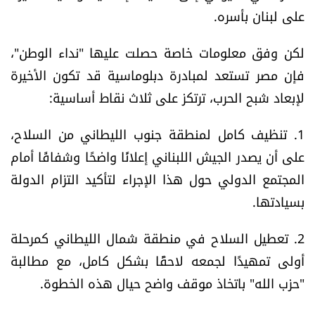
على لبنان بأسره.
شروط الإشتراك
لكن وفق معلومات خاصة حصلت عليها "نداء الوطن"،
Digital solutions by
فإن مصر تستعد لمبادرة دبلوماسية قد تكون الأخيرة
لإبعاد شبح الحرب، ترتكز على ثلاث نقاط أساسية:
1. تنظيف كامل لمنطقة جنوب الليطاني من السلاح،
على أن يصدر الجيش اللبناني إعلانًا واضحًا وشفافًا أمام
المجتمع الدولي حول هذا الإجراء لتأكيد التزام الدولة
بسيادتها.
2. تعطيل السلاح في منطقة شمال الليطاني كمرحلة
أولى تمهيدًا لجمعه لاحقًا بشكل كامل، مع مطالبة
"حزب الله" باتخاذ موقف واضح حيال هذه الخطوة.