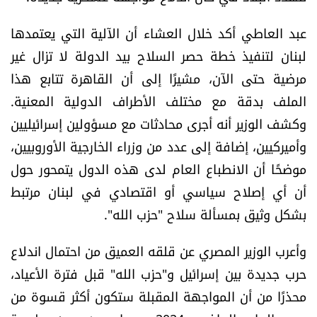
العالم
عبد العاطي أكد خلال العشاء أن الآلية التي يعتمدها
الصحافة الإسرائيلية
لبنان لتنفيذ خطة حصر السلاح بيد الدولة لا تزال غير
مرضية حتى الآن، مشيرًا إلى أن القاهرة تتابع هذا
ثقافة وفنون
الملف بدقة مع مختلف الأطراف الدولية المعنية.
وكشف الوزير أنه أجرى محادثات مع مسؤولين إسرائيليين
فصل من كتاب
وأميركيين، إضافة إلى عدد من وزراء الخارجية الأوروبيين،
موضحًا أن الانطباع العام لدى هذه الدول يتمحور حول
اقرأ تضحك
أن أي إصلاح سياسي أو اقتصادي في لبنان مرتبط
بشكل وثيق بمسألة سلاح "حزب الله".
كاميرا
وأعرب الوزير المصري عن قلقه العميق من احتمال اندلاع
سجالات
حرب جديدة بين إسرائيل و"حزب الله" قبل فترة الأعياد،
صحّة وصحن
محذرًا من أن المواجهة المقبلة ستكون أكثر قسوة من