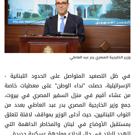
أسرار
متفرقات
نداء القرّاء
خاص الموقع
وزير الخارجية المصري بدر عبد العاطي
كتّابنا
في ظل التصعيد المتواصل على الحدود اللبنانية -
الإسرائيلية، حصلت "نداء الوطن" على معطيات خاصة
تحت المجهر
من عشاء أقيم في منزل السفير المصري في بيروت،
جمع وزير الخارجية المصري بدر عبد العاطي بعدد من
آراء
النواب اللبنانيين، حيث أدلى الوزير بمواقف لافتة تتعلق
بمستقبل الأوضاع في لبنان والمخاطر الداهمة التي
اقتصاد
تتهدد البلاد في حال اندلاع مواجهة عسكرية جديدة.