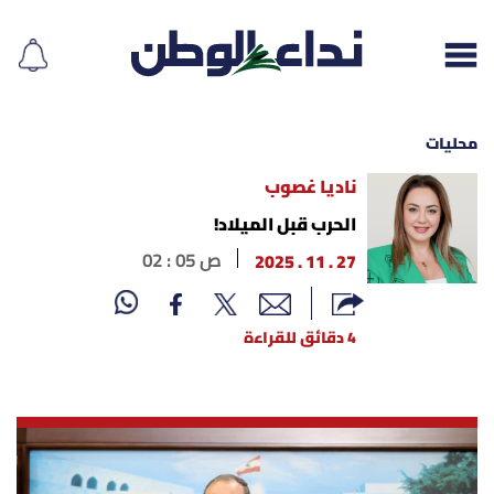
محليات
ناديا غصوب
إقرأ الجريدة
الحرب قبل الميلاد!
27 . 11 . 2025
02 : 05 ص
لبنان
الغلاف
4 دقائق للقراءة
نداء اليوم
محليات