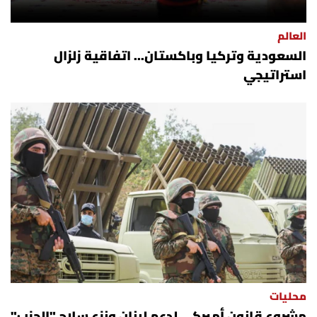
العالم
السعودية وتركيا وباكستان... اتفاقية زلزال
استراتيجي
محليات
مشروع قانون أميركي لدعم لبنان ونزع سلاح "الحزب"