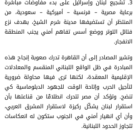
3. تشجيع لبنان وإسرائيل على بدء مفاوضات مباشرة
برعاية مصرية – فرنسية – أميركية – سعودية، من
المنتظر أن تستضيفها مدينة شرم الشيخ، بهدف نزع
فتائل التوتر ووضع أسس تفاهم أمني يجنب المنطقة
الانفجار.
وتشير المصادر إلى أن القاهرة تدرك صعوبة إنجاح هذه
المبادرة في ظل الواقع اللبناني المنقسم والمعادلات
الإقليمية المعقدة، لكنها ترى فيها محاولة ضرورية
لتأجيل الحرب وإتاحة الوقت للجهود الدبلوماسية كي
تنضج. وتؤكد أن مصر تتحرك انطلاقًا من قناعتها بأن
استقرار لبنان يشكّل ركيزة لاستقرار المشرق العربي،
وأن أي انهيار أمني في الجنوب ستكون له انعكاسات
تتجاوز الحدود اللبنانية.