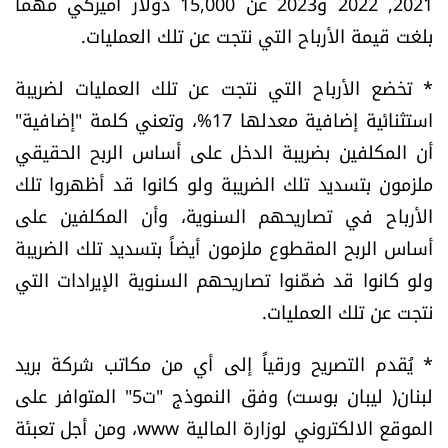
2021, 2022 و2023 عن 15,000 دولار أميركي مهما
الرياضة
بلغت قيمة الأرباح التي نتجت عن تلك العمليات.
منوّعات
* تخضع الأرباح التي نتجت عن تلك العمليات لضريبة
استثنائية إضافية معدلها 17%، وتعني كلمة "إضافية"
حظّك اليوم
أن المكلفين بضريبة الدخل على أساس الربح الحقيقي
ملزمون بتسديد تلك الضريبة ولو كانوا قد أظهروا تلك
للتاريخ
الأرباح في تصاريحهم السنوية، وأن المكلفين على
أساس الربح المقطوع ملزمون أيضاً بتسديد تلك الضريبة
فيديو
ولو كانوا قد ضمّنوا تصاريحهم السنوية الإيرادات التي
نتجت عن تلك العمليات.
من نحن
* يُقدم التصريح ورقياً إلى أي من مكاتب شركة بريد
للتواصل معنا
لبنان( ليبان بوست) وفق النموذج "ت5" المتوافر على
شروط الاستخدام
الموقع الالكتروني لوزارة المالية www، ومن أجل تعبئة