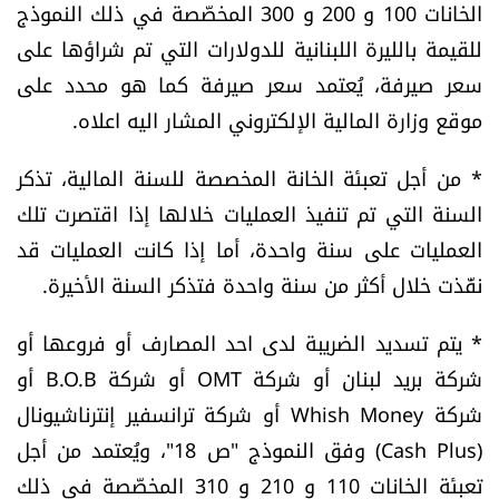
الخانات 100 و 200 و 300 المخصّصة في ذلك النموذج
شروط الإشتراك
للقيمة بالليرة اللبنانية للدولارات التي تم شراؤها على
سعر صيرفة، يُعتمد سعر صيرفة كما هو محدد على
Digital solutions by
موقع وزارة المالية الإلكتروني المشار اليه اعلاه.
* من أجل تعبئة الخانة المخصصة للسنة المالية، تذكر
السنة التي تم تنفيذ العمليات خلالها إذا اقتصرت تلك
العمليات على سنة واحدة، أما إذا كانت العمليات قد
نفّذت خلال أكثر من سنة واحدة فتذكر السنة الأخيرة.
* يتم تسديد الضريبة لدى احد المصارف أو فروعها أو
شركة بريد لبنان أو شركة OMT أو شركة B.O.B أو
شركة Whish Money أو شركة ترانسفير إنترناشيونال
(Cash Plus) وفق النموذج "ص 18"، ويُعتمد من أجل
تعبئة الخانات 110 و 210 و 310 المخصّصة في ذلك