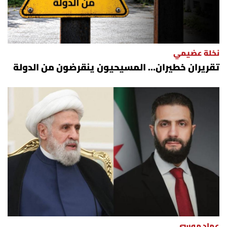
نخلة عضيمي
تقريران خطيران… المسيحيون ينقرضون من الدولة
عماد موسى