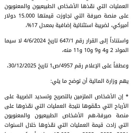
العمليات التي نفّذها الأشخاص الطبيعيون والمعنويون
العالم
على منصة صيرفة التي تجاوزت قيمتها 15.000 دولار
الصحافة الإسرائيلية
أميركي، لضريبة استثنائية إضافية بمعدل 17%،
واستناداً إلى القرار رقم 647/1 تاريخ 4/6/2024 لا سيما
ثقافة وفنون
المواد 2 و4 و9 و10 و11 منه،
فصل من كتاب
وعطفاً على الإعلام رقم 4957/ص1 تاريخ 30/12/2025،
اقرأ تضحك
يهم وزارة المالية أن توضح ما يلي:
كاميرا
* إن الأشخاص الملزمين بالتصريح وتسديد الضريبة على
الأرباح التي حقّقوها نتيجة العمليات التي نفّذوها على
سجالات
منصة صيرفة،هم الأشخاص الطبيعيون والمعنويون
صحّة وصحن
التي زادت قيمة العمليات التي نفّذوها خلال السنوات