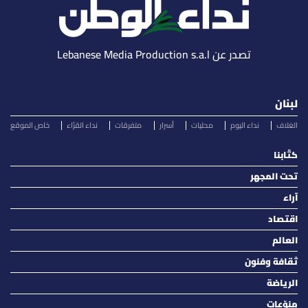
تصدر عن Lebanese Media Production s.a.l
لبنان
الغلاف
نداء اليوم
محليات
أسرار
متفرقات
نداء القرّاء
خاص الموقع
كتّابنا
تحت المجهر
آراء
اقتصاد
العالم
ثقافة وفنون
الرياضة
منوّعات