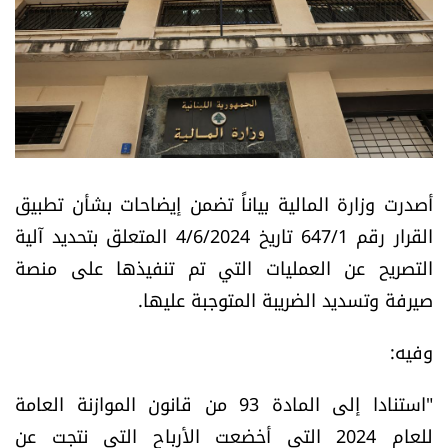
أسرار
متفرقات
نداء القرّاء
خاص الموقع
أصدرت وزارة المالية بياناً تضمن إيضاحات بشأن تطبيق
القرار رقم 647/1 تاريخ 4/6/2024 المتعلق بتحديد آلية
كتّابنا
التصريح عن العمليات التي تم تنفيذها على منصة
صيرفة وتسديد الضريبة المتوجبة عليها.
تحت المجهر
وفيه:
آراء
​​​​"استنادا إلى المادة 93 من قانون الموازنة العامة
اقتصاد
للعام 2024 التي أخضعت الأرباح التي نتجت عن