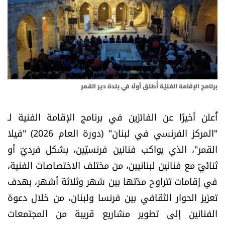
أسرار
متفرقات
نداء القرّاء
برنامج الإقامة الفنيّة أُطلق أولًا في بلدة دير القمر
خاص الموقع
أُعلن أخيرًا عن الفائزين في برنامج الإقامة الفنية لـ
كتّابنا
"المركز الفرنسي في لبنان" (دورة العام 2026) "فيلا
القمر"، الذي يواكب فنانين فرنسيّين، بشكل فرديّ أو
تحت المجهر
ثنائيّ مع فنانين لبنانيين، من مختلف الاختصاصات الفنية،
آراء
في إقامات تتراوح مدّتها بين شهر وثلاثة أشهر، بهدف
تعزيز الحوار الثقافي بين فرنسا ولبنان، من خلال دعوة
اقتصاد
الفنانين إلى تطوير مشاريع قريبة من المجتمعات