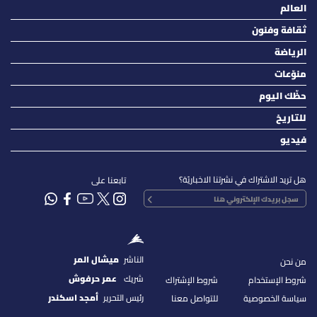
العالم
ثقافة وفنون
الرياضة
منوّعات
حظّك اليوم
للتاريخ
فيديو
هل تريد الاشتراك في نشرتنا الاخباريّة؟
تابعنا على
الناشر
ميشال المر
من نحن
شريك
عمر حرفوش
شروط الإستخدام
شروط الإشتراك
رئيس التحرير
أمجد اسكندر
سياسة الخصوصية
للتواصل معنا