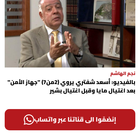
نجم الهاشم
بالفيديو: أسعد شفتري يروي (2من7) "جهاز الأمن"
بعد اغتيال مايا وقبل اغتيال بشير
إنضمّوا الى قناتنا عبر واتساب