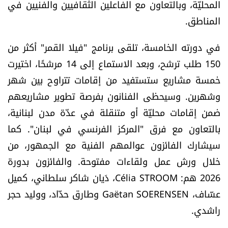
المحليّة، وبالتعاون مع الفاعلين الثقافيين والفنيين في
العالم
المناطق.
الصحافة الإسرائيلية
في دورته الخامسة، تلقى برنامج "فيلا القمر" أكثر من
150 طلب ترشح، وبعد الاستماع إلى 14 مرشحًا، اختيرت
ثقافة وفنون
خمسة مشاريع ستستفيد من إقامات تتراوح بين شهر
وشهرين. وسيحظى الفنانون بفرصة تطوير مشاريعهم
فصل من كتاب
ضمن إقامات محليّة أو متنقلة في عدّة مدن لبنانية،
اقرأ تضحك
بالتعاون مع فرق "المركز الفرنسي في لبنان". كما
سيشارك الفائزون عوالمهم الفنية مع الجمهور، من
كاميرا
خلال ورش عمل ولقاءات مفتوحة. والفائزون بدورة
2026 هم:
Célia STROOM، دَيان شاكر سلطاني، كميل
سجالات
عسّاف، Gaëtan SOERENSEN وطارق حدّاد، ووليد حجر
راشدي.
صحّة وصحن