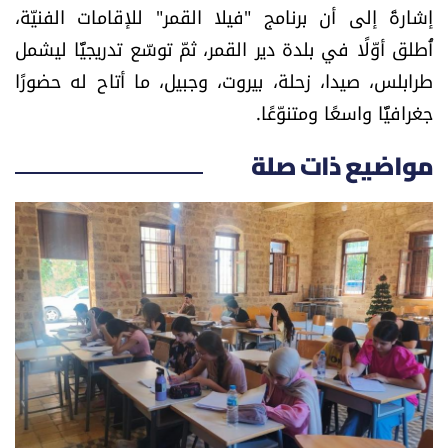
إشارةً إلى أن برنامج "فيلا القمر" للإقامات الفنيّة،
الرياضة
أُطلق أوّلًا في بلدة دير القمر، ثمّ توسّع تدريجيًّا ليشمل
طرابلس، صيدا، زحلة، بيروت، وجبيل، ما أتاح له حضورًا
منوّعات
جغرافيًّا واسعًا ومتنوّعًا.
حظّك اليوم
مواضيع ذات صلة
للتاريخ
فيديو
من نحن
للتواصل معنا
شروط الاستخدام