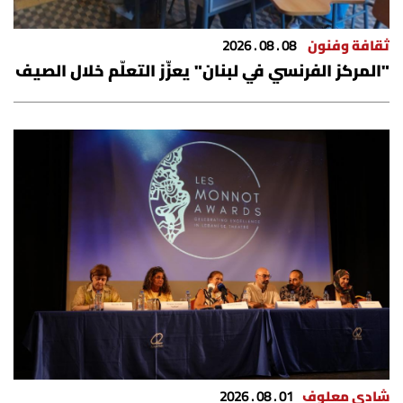
شروط الإشتراك
ثقافة وفنون
08 . 08 . 2026
"المركز الفرنسي في لبنان" يعزّز التعلّم خلال الصيف
Digital solutions by
شادي معلوف
01 . 08 . 2026