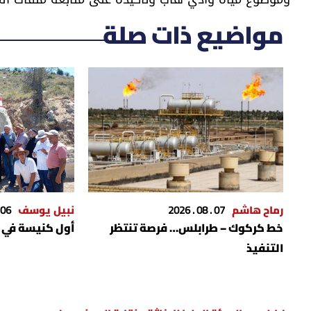
مواضيع ذات صلة
رماح هاشم
07 . 08 . 2026
نبيل يوسف
06 . 08 . 2026
خط كركوك – طرابلس… فرصة تنتظر
أول كنيسة في ل
التنفيذ