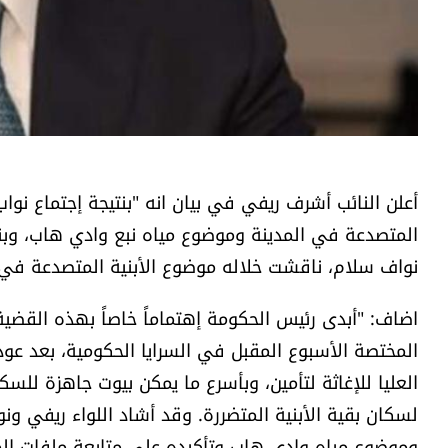
أعلن النائب أشرف ريفي في بيان انه "بنتيجة إجتماع نو
المتصدعة في المدينة وموضوع مياه نبع وادي هاب، وبناءً
نواف سلام، ناقشت خلاله موضوع الأبنية المتصدعة في
اضاف: "أبدى رئيس الحكومة إهتماماً خاصاً بهذه القضية
المختصة الأسبوع المقبل في السرايا الحكومية، بعد عود
العليا للإغاثة لتأمين، وبأسرع ما يمكن بيوت جاهزة للسك
لسكان بقية الأبنية المتضررة. وقد أشاد اللواء ريفي ونو
وموضوع مياه وادي هاب وتأكيده على متابعة ملفات الم