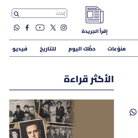
إقرأ الجريدة
منوّعات
حظّك اليوم
للتاريخ
فيديو
الأكثر قراءة