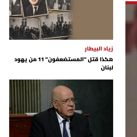
زياد البيطار
هكذا قتل "المستضعفون" 11 من يهود
لبنان