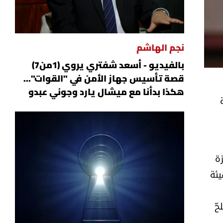
نجم الهاشم
بالفيديو - أسعد شفتري يروي (1من7)
قصة تأسيس جهاز الأمن في "القوات"...
هكذا بدأنا مع ميشال يارد وجوني عبدو
ة
يئة
حّ