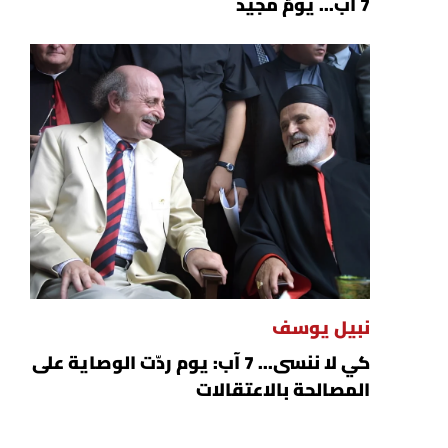
7 آب... يومٌ مجيد
نبيل يوسف
كي لا ننسى... 7 آب: يوم ردّت الوصاية على
المصالحة بالاعتقالات