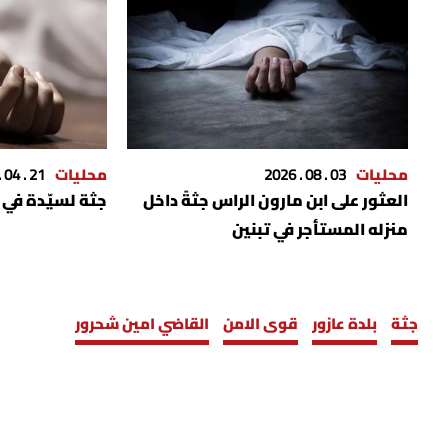
محليات
03 . 08 . 2026
محليات
21 . 04 . 2026
العثور على ابن مارون الراس جثةً داخل
جثة لسيّدة في 
منزله المستأجر في تبنين
جثة
بلدة عازور
قوى الامن
القاضي امين شحرور