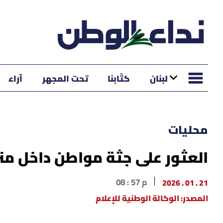
لبنان
كتّابنا
تحت المجهر
آراء
محليات
العثور على جثة مواطن داخل منز
21 . 01 . 2026
08 : 57 م
المصدر: الوكالة الوطنية للإعلام