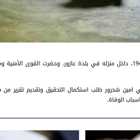
عثر على جثة المواطن (ن.ب.) من بلدة عازور مواليد 1940، داخل منزله في بلدة عازور. وحضرت القوى الأمن
ي امين شحرور طلب استكمال التحقيق وتقديم تقرير من 
سباب الوفاة.