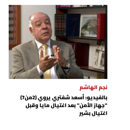
نجم الهاشم
بالفيديو: أسعد شفتري يروي (2من7)
"جهاز الأمن" بعد اغتيال مايا وقبل
اغتيال بشير