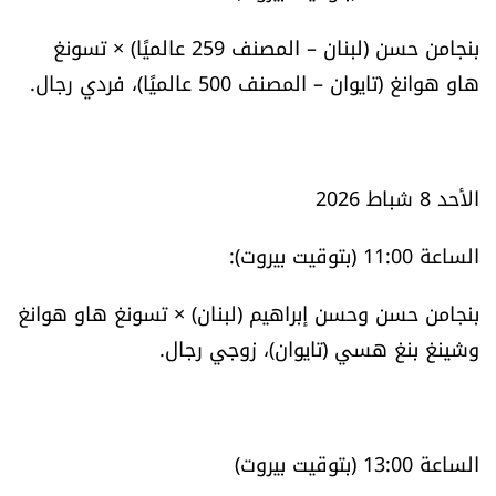
الرياضة
بنجامن حسن (لبنان – المصنف 259 عالميًا) × تسونغ
هاو هوانغ (تايوان – المصنف 500 عالميًا)، فردي رجال.
منوّعات
حظّك اليوم
الأحد 8 شباط 2026
للتاريخ
الساعة 11:00 (بتوقيت بيروت):
فيديو
بنجامن حسن وحسن إبراهيم (لبنان) × تسونغ هاو هوانغ
وشينغ بنغ هسي (تايوان)، زوجي رجال.
من نحن
للتواصل معنا
الساعة 13:00 (بتوقيت بيروت)
شروط الاستخدام