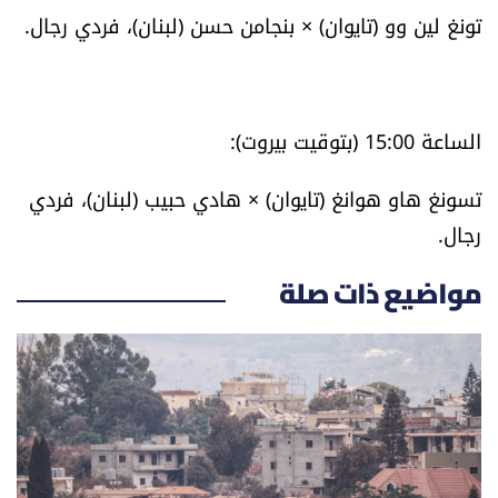
تونغ لين وو (تايوان) × بنجامن حسن (لبنان)، فردي رجال.
شروط الإشتراك
Digital solutions by
الساعة 15:00 (بتوقيت بيروت):
تسونغ هاو هوانغ (تايوان) × هادي حبيب (لبنان)، فردي
رجال.
مواضيع ذات صلة