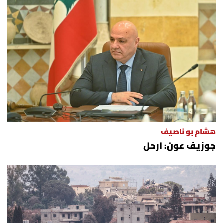
هشام بو ناصيف
جوزيف عون: ارحل