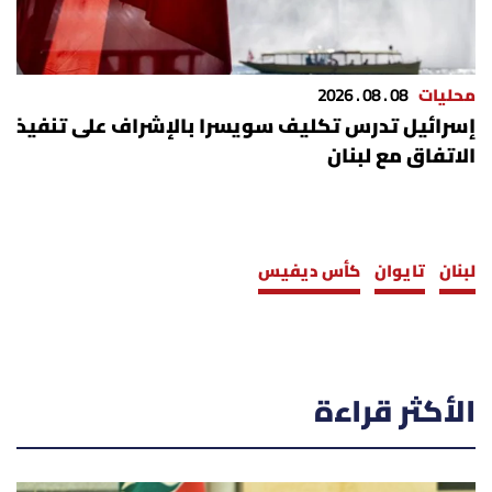
محليات
08 . 08 . 2026
إسرائيل تدرس تكليف سويسرا بالإشراف على تنفيذ
الاتفاق مع لبنان
لبنان
تايوان
كأس ديفيس
الأكثر قراءة