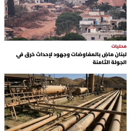
محليات
لبنان ماضٍ بالمفاوضات وجهود لإحداث خرق في
الجولة الثامنة