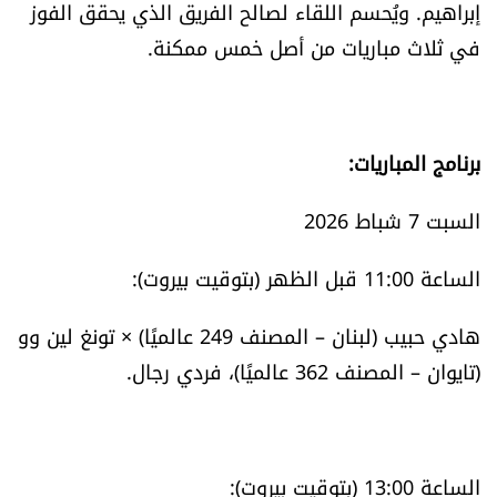
إبراهيم. ويُحسم اللقاء لصالح الفريق الذي يحقق الفوز
العالم
في ثلاث مباريات من أصل خمس ممكنة.
الصحافة الإسرائيلية
ثقافة وفنون
برنامج المباريات:
فصل من كتاب
السبت 7 شباط 2026
اقرأ تضحك
الساعة 11:00 قبل الظهر (بتوقيت بيروت):
هادي حبيب (لبنان – المصنف 249 عالميًا) × تونغ لين وو
كاميرا
(تايوان – المصنف 362 عالميًا)، فردي رجال.
سجالات
صحّة وصحن
الساعة 13:00 (بتوقيت بيروت):