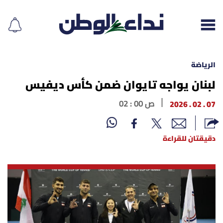
الرياضة
لبنان يواجه تايوان ضمن كأس ديفيس
إقرأ الجريدة
07 . 02 . 2026
02 : 00 ص
لبنان
دقيقتان للقراءة
الغلاف
نداء اليوم
محليات