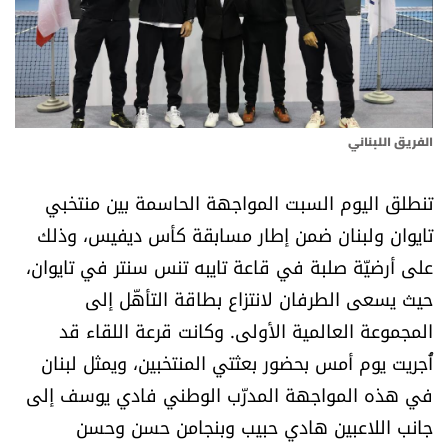
أسرار
متفرقات
نداء القرّاء
الفريق اللبناني
خاص الموقع
تنطلق اليوم السبت المواجهة الحاسمة بين منتخبي
تايوان ولبنان ضمن إطار مسابقة كأس ديفيس، وذلك
كتّابنا
على أرضيّة صلبة في قاعة تايبه تنس سنتر في تايوان،
حيث يسعى الطرفان لانتزاع بطاقة التأهّل إلى
تحت المجهر
المجموعة العالمية الأولى. وكانت قرعة اللقاء قد
آراء
أُجريت يوم أمس بحضور بعثتي المنتخبين، ويمثل لبنان
في هذه المواجهة المدرّب الوطني فادي يوسف إلى
اقتصاد
جانب اللاعبين هادي حبيب وبنجامن حسن وحسن