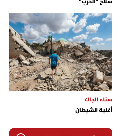
سلاح "الحزب"
سناء الجاك
أغنية الشيطان