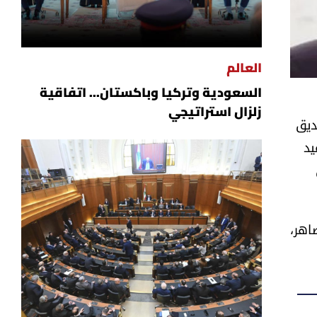
العالم
السعودية وتركيا وباكستان... اتفاقية
زلزال استراتيجي
ديق
يد
اهر،