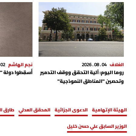
الغلاف
04 . 08 . 2026
نجم الهاشم
02 . 04 . 2026
روما اليوم: آلية التحقق ووقف التدمير
أَسقِطوا دولة "
وتحصين "المناطق النموذجية"
الهيئة الإتهامية
الدعوى الجزائية
المحقق العدلي
طارق ال
الوزير السابق علي حسن خليل