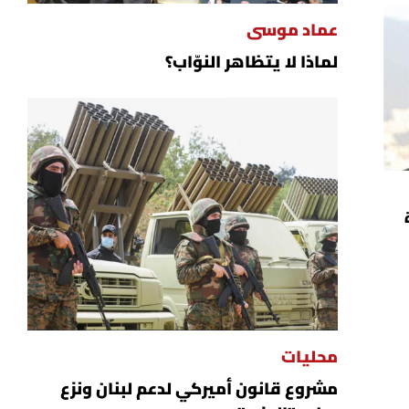
عماد موسى
لماذا لا يتظاهر النوّاب؟
محليات
مشروع قانون أميركي لدعم لبنان ونزع