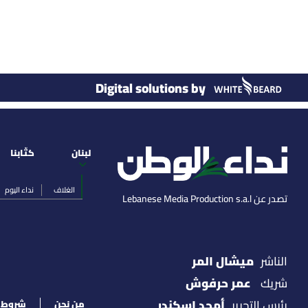
Digital solutions by
لبنان
كتّابنا
الغلاف
نداء اليوم
تصدر عن Lebanese Media Production s.a.l
ميشال المر
الناشر
عمر حرفوش
شريك
أمجد اسكندر
رئيس التحرير
من نحن
شروط ا