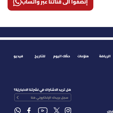
إنضمّوا الى قناتنا عبر واتساب
الرياضة
منوّعات
حظّك اليوم
للتاريخ
فيديو
هل تريد الاشتراك في نشرتنا الاخباريّة؟
راك