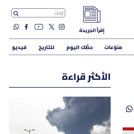
إقرأ الجريدة
منوّعات
حظّك اليوم
للتاريخ
فيديو
الأكثر قراءة