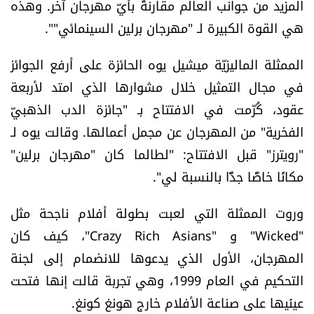
المزيد من جوانب العالم مقارنةً بأيّ مهرجان آخر. وهذه
شروط الإشتراك
هي القوة الكبيرة لـ "مهرجان برلين السينمائي"".
الممثلة الماليزيّة ميشيل يوه الحائزة على أرفع الجوائز
Digital solutions by
في مجال التمثيل خلال مشوارها الذي امتد لأربعة
عقود، كُرّمت في الافتتاح بـ "جائزة الدب الذهبيّ
الفخرية" من المهرجان عن مجمل أعمالها. وقالت يوه لـ
"رويترز" قبل الافتتاح: "لطالما كان "مهرجان برلين"
مكانًا خاصًّا جدًّا بالنسبة لي".
وروت الممثلة التي لعبت بطولة أفلام ناجحة مثل
"Wicked" و "Crazy Rich Asians"، كيف كان
المهرجان، الأول الذي يدعوها للانضمام إلى لجنة
التحكيم في العام 1999، وهي تجربة قالت إنها فتحت
عينَيها على صناعة الأفلام خارج هونغ كونغ.