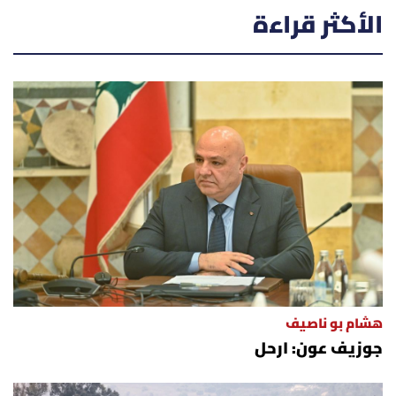
الأكثر قراءة
هشام بو ناصيف
جوزيف عون: ارحل