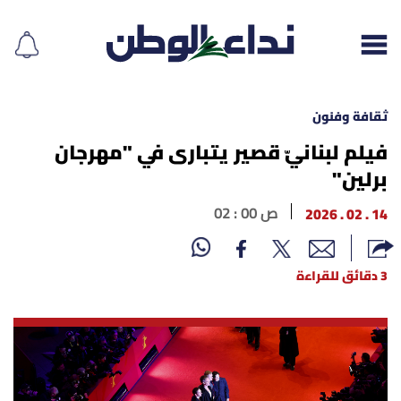
ثقافة وفنون
فيلم لبنانيّ قصير يتبارى في "مهرجان
برلين"
إقرأ الجريدة
14 . 02 . 2026
02 : 00 ص
لبنان
الغلاف
3 دقائق للقراءة
نداء اليوم
محليات