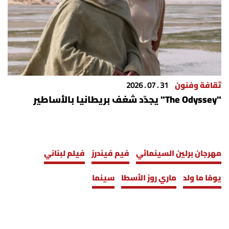
ثقافة وفنون
31 . 07 . 2026
"The Odyssey" يجدّد شغف بريطانيا بالأساطير
مهرجان برلين السينمائي
فيم فيندرز
فيلم لبناني
يومًا ما ولد
ماري روز الأسطا
سينما