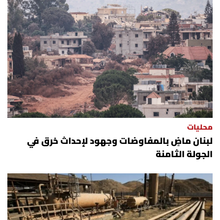
محليات
لبنان ماضٍ بالمفاوضات وجهود لإحداث خرق في
الجولة الثامنة