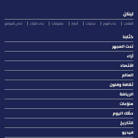
لبنان
الغلاف
نداء اليوم
محليات
أسرار
متفرقات
نداء القرّاء
خاص الموقع
كتّابنا
تحت المجهر
آراء
اقتصاد
العالم
ثقافة وفنون
الرياضة
منوّعات
حظّك اليوم
للتاريخ
فيديو