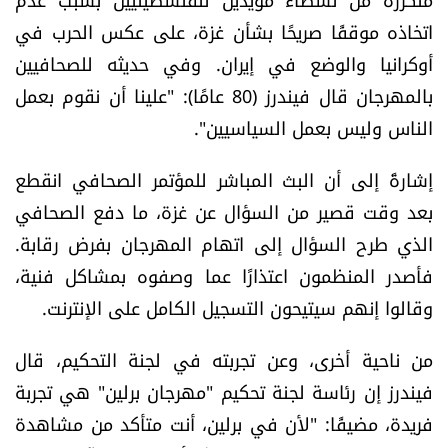
الرياضة
اتخاذه موقفًا صريحًا بشأن غزة، على عكس الحرب في
أوكرانيا والوضع في إيران. وفي حديثه للصحافيين
منوّعات
بالمهرجان قال فيندرز (80 عامًا): "علينا أن نقوم بعمل
الناس وليس بعمل السياسيين".
حظّك اليوم
إشارةً إلى أن البث المباشر للمؤتمر الصحافي انقطع
للتاريخ
بعد وقت قصير من السؤال عن غزة، ما دفع الصحافي
الذي طرح السؤال إلى اتهام المهرجان بفرض رقابة.
فيديو
فأصدر المنظمون اعتذارًا عما وصفوه بمشاكل فنية،
وقالوا إنهم سيتيحون التسجيل الكامل على الإنترنت.
من نحن
من ناحية أخرى، وعن تجربته في لجنة التحكيم، قال
للتواصل معنا
فيندرز إن رئاسة لجنة تحكيم "مهرجان برلين" هي تجربة
فريدة، مضيفًا: "لأن في برلين، أنت متأكد من مشاهدة
شروط الاستخدام