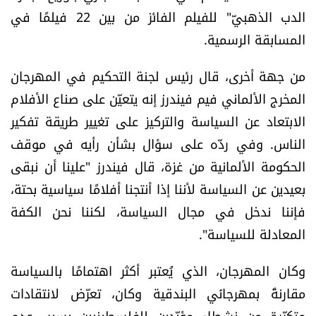
العالم
الدب الذهبيّ" للفيلم الفائز من بين 22 فيلمًا في
المسابقة الرسمية.
الصحافة الإسرائيلية
من جهة أخرى، قال رئيس لجنة التحكيم في المهرجان
ثقافة وفنون
المخرج الألماني فيم فيندرز إنه يتعيّن على صناع الأفلام
الابتعاد عن السياسة والتركيز على تغيير طريقة تفكير
فصل من كتاب
الناس. وفي ردّه على سؤال بشأن رأيه في موقف
الحكومة الألمانية من غزة، قال فيندرز "علينا أن نبقى
اقرأ تضحك
بعيدين عن السياسة لأننا إذا أنتجنا أفلامًا سياسية بحتة،
فإننا ندخل في مجال السياسة، لكننا نحن الكفة
كاميرا
المعادلة للسياسة".
سجالات
وكان المهرجان، الذي يُعتبر أكثر اهتمامًا بالسياسة
صحّة وصحن
مقارنةً بمهرجانَي البندقية وكان، تعرّض لانتقادات
متكرّرة من نشطاء مؤيّدين للفلسطينيين بسبب عدم