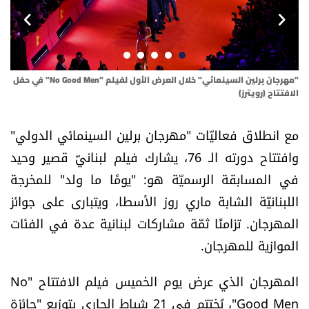
أسرار
متفرقات
"مهرجان برلين السينمائي" خلال العرض الأول لفيلم "No Good Men" في حفل
الم
نداء القرّاء
الافتتاح (رويترز)
خاص الموقع
مع انطلاق فعاليّات "مهرجان برلين السينمائي الدولي"
وافتتاح دورته الـ 76، يشارك فيلم لبنانيّ قصير وحيد
كتّابنا
في المسابقة الرسميّة هو: "يومًا ما ولد" للمخرجة
اللبنانيّة الشابة ماري روز الأسطا، ويتبارى على جوائز
تحت المجهر
المهرجان. تزامنًا ثمّة مشاركات لبنانية عدة في الفئات
الموازية للمهرجان.
آراء
المهرجان الذي عرض يوم الخميس فيلم الافتتاح "No
اقتصاد
Good Men"، يُختتم في 21 شباط الجاري بتوزيع "جائزة