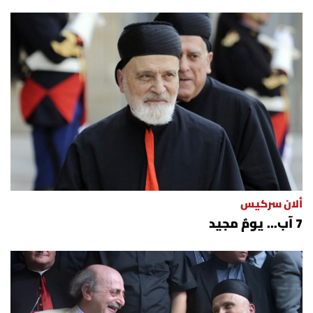
ألان سركيس
7 آب... يومٌ مجيد