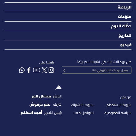
الرياضة
منوّعات
حظّك اليوم
للتاريخ
فيديو
هل تريد الاشتراك في نشرتنا الاخباريّة؟
تابعنا على
الناشر
ميشال المر
من نحن
شريك
عمر حرفوش
شروط الإستخدام
شروط الإشتراك
رئيس التحرير
أمجد اسكندر
سياسة الخصوصية
للتواصل معنا