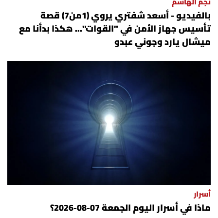
نجم الهاشم
بالفيديو - أسعد شفتري يروي (1من7) قصة
تأسيس جهاز الأمن في "القوات"... هكذا بدأنا مع
ميشال يارد وجوني عبدو
أسرار
ماذا في أسرار اليوم الجمعة 07-08-2026؟