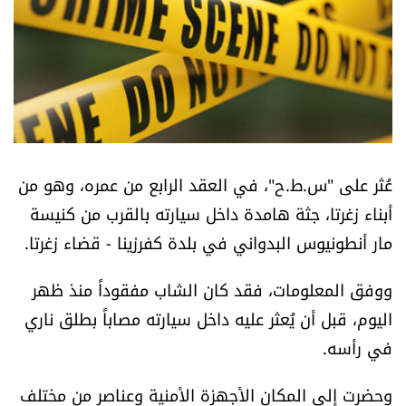
أسرار
متفرقات
نداء القرّاء
خاص الموقع
عُثر على "س.ط.ح"، في العقد الرابع من عمره، وهو من
أبناء زغرتا، جثة هامدة داخل سيارته بالقرب من كنيسة
كتّابنا
مار أنطونيوس البدواني في بلدة كفرزينا - قضاء زغرتا.
تحت المجهر
ووفق المعلومات، فقد كان الشاب مفقوداً منذ ظهر
اليوم، قبل أن يُعثر عليه داخل سيارته مصاباً بطلق ناري
آراء
في رأسه.
اقتصاد
وحضرت إلى المكان الأجهزة الأمنية وعناصر من مختلف