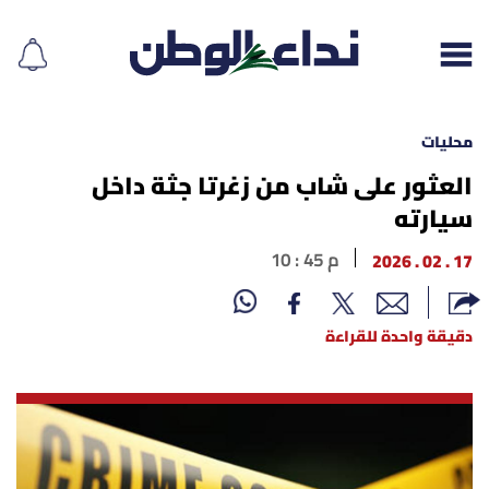
محليات
العثور على شاب من زغرتا جثة داخل
سيارته
إقرأ الجريدة
17 . 02 . 2026
10 : 45 م
لبنان
الغلاف
دقيقة واحدة للقراءة
نداء اليوم
محليات