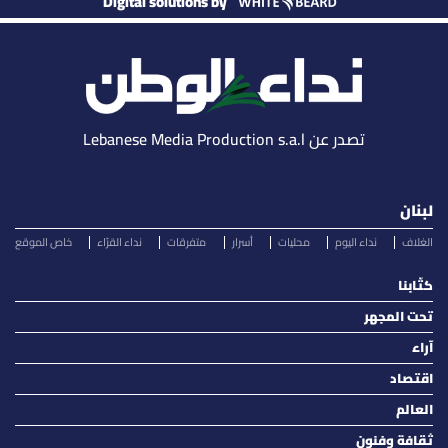
Digital solutions by
تصدر عن Lebanese Media Production s.a.l
لبنان
الغلاف
نداء اليوم
محليات
أسرار
متفرقات
نداء القرّاء
خاص الموقع
كتّابنا
تحت المجهر
آراء
اقتصاد
العالم
ثقافة وفنون