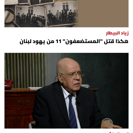
زياد البيطار
هكذا قتل "المستضعفون" 11 من يهود لبنان