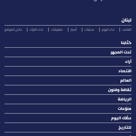
لبنان
الغلاف
نداء اليوم
محليات
أسرار
متفرقات
نداء القرّاء
خاص الموقع
كتّابنا
تحت المجهر
آراء
اقتصاد
العالم
ثقافة وفنون
الرياضة
منوّعات
حظّك اليوم
للتاريخ