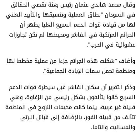
وقال محمد شاندي عثمان رئيس بعثة تقصي الحقائق
شروط الإشتراك
في السودان "نطاق العملية وتنسيقها والتأييد العلني
لها من قيادة قوات الدعم السريع العليا يظهر أن
Digital solutions by
الجرائم المرتكبة في الفاشر ومحيطها لم تكن تجاوزات
عشوائية في الحرب".
وأضاف "شكلت هذه الجرائم جزءا من عملية مخطط لها
ومنظمة تحمل سمات الإبادة الجماعية".
وذكر التقرير أن سكان الفاشر قبل سيطرة قوات الدعم
السريع كانوا يتألفون بشكل رئيسي من الزغاوة، وهي
قبيلة غير عربية، بينما كانت مخيمات النزوح في المنطقة
تتألف من قبيلة الفور، بالإضافة إلى قبائل البرتي
والمساليت والتاما.