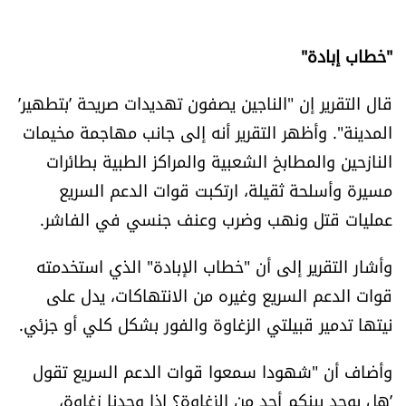
"خطاب إبادة"
قال التقرير إن "الناجين يصفون تهديدات صريحة ’بتطهير’
المدينة". وأظهر التقرير أنه إلى جانب مهاجمة مخيمات
النازحين والمطابخ الشعبية والمراكز الطبية بطائرات
مسيرة وأسلحة ثقيلة، ارتكبت قوات الدعم السريع
عمليات قتل ونهب وضرب وعنف جنسي في الفاشر.
وأشار التقرير إلى أن "خطاب الإبادة" الذي استخدمته
قوات الدعم السريع وغيره من الانتهاكات، يدل على
نيتها تدمير قبيلتي الزغاوة والفور بشكل كلي أو جزئي.
وأضاف أن "شهودا سمعوا قوات الدعم السريع تقول
’هل يوجد بينكم أحد من الزغاوة؟ إذا وجدنا زغاوة،