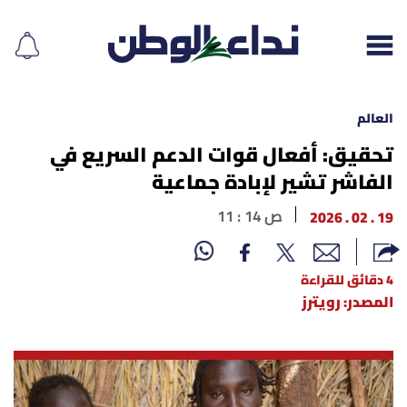
العالم
تحقيق: أفعال قوات الدعم السريع في
الفاشر تشير لإبادة جماعية
إقرأ الجريدة
19 . 02 . 2026
11 : 14 ص
لبنان
الغلاف
4 دقائق للقراءة
المصدر: رويترز
نداء اليوم
محليات