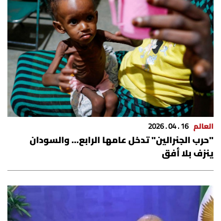
العالم
16 . 04 . 2026
"حرب الجنرالين" تدخل عامها الرابع... والسودان
ينزف بلا أفق