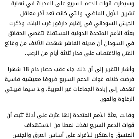
وسيطرت قوات الدعم السريع على المدينة في نهاية
العالم
تشرين الأول الماضي، والتي كانت تعد آخر معاقل
الجيش السوداني في إقليم دارفور غرب البلاد، وذكرت
الصحافة الإسرائيلية
بعثة الأمم المتحدة الدولية المستقلة لتقصي الحقائق
في السودان أن مدينة الفاشر شهدت الآلاف من وقائع
ثقافة وفنون
القتل والاغتصاب على مدار ثلاثة أيام من الرعب.
فصل من كتاب
وأشار التقرير إلى أن ذلك جاء عقب حصار دام 18 شهرا
اقرأ تضحك
فرضت خلاله قوات الدعم السريع ظروفا معيشية قاسية
تهدف إلى إبادة الجماعات غير العربية، ولا سيما قبيلتي
كاميرا
الزغاوة والفور.
سجالات
وقالت بعثة الأمم المتحدة إنها عثرت على أدلة تثبت أن
قوات الدعم السريع نفذت نمطا من الاستهداف
صحّة وصحن
المنسق والمتكرر للأفراد على أساس العرق والجنس