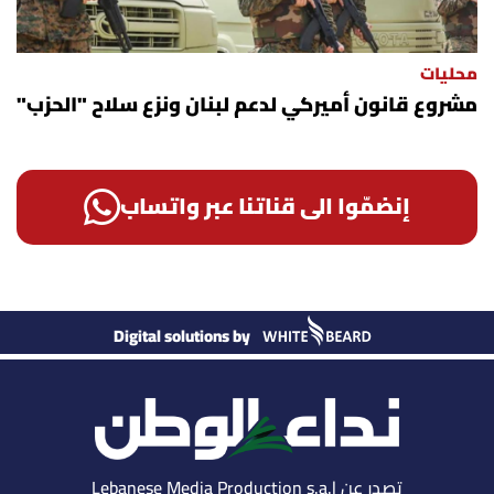
محليات
مشروع قانون أميركي لدعم لبنان ونزع سلاح "الحزب"
إنضمّوا الى قناتنا عبر واتساب
Digital solutions by
تصدر عن Lebanese Media Production s.a.l