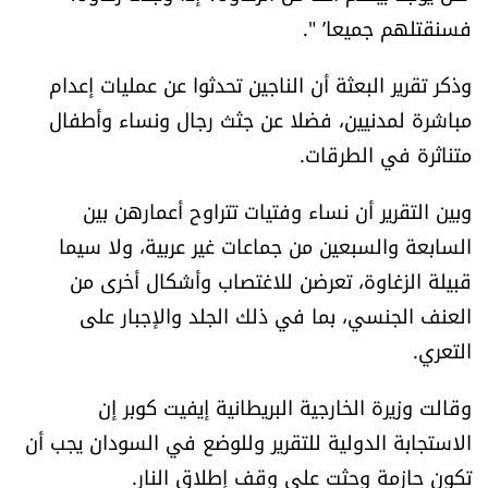
فسنقتلهم جميعا’ ".
وذكر تقرير البعثة أن الناجين تحدثوا عن عمليات إعدام
مباشرة لمدنيين، فضلا عن جثث رجال ونساء وأطفال
متناثرة في الطرقات.
وبين التقرير أن نساء وفتيات تتراوح أعمارهن بين
السابعة والسبعين من جماعات غير عربية، ولا سيما
قبيلة الزغاوة، تعرضن للاغتصاب وأشكال أخرى من
العنف الجنسي، بما في ذلك الجلد والإجبار على
التعري.
وقالت وزيرة الخارجية البريطانية إيفيت كوبر إن
الاستجابة الدولية للتقرير وللوضع في السودان يجب أن
تكون حازمة وحثت على وقف إطلاق النار.