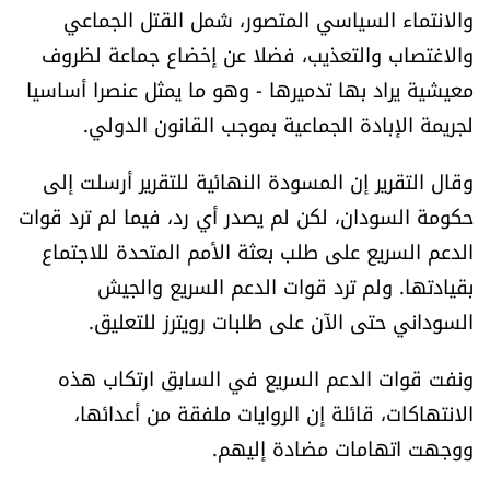
والانتماء السياسي المتصور، شمل القتل الجماعي
الرياضة
والاغتصاب والتعذيب، فضلا عن إخضاع جماعة لظروف
معيشية يراد بها تدميرها - وهو ما يمثل عنصرا أساسيا
منوّعات
لجريمة الإبادة الجماعية بموجب القانون الدولي.
حظّك اليوم
وقال التقرير إن المسودة النهائية للتقرير أرسلت إلى
للتاريخ
حكومة السودان، لكن لم يصدر أي رد، فيما لم ترد قوات
الدعم السريع على طلب بعثة الأمم المتحدة للاجتماع
فيديو
بقيادتها. ولم ترد قوات الدعم السريع والجيش
السوداني حتى الآن على طلبات رويترز للتعليق.
من نحن
ونفت قوات الدعم السريع في السابق ارتكاب هذه
الانتهاكات، قائلة إن الروايات ملفقة من أعدائها،
للتواصل معنا
ووجهت اتهامات مضادة إليهم.
شروط الاستخدام