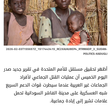
أسرار
متفرقات
نداء القرّاء
خاص الموقع
2026-02-03T155657Z_1517443415_RC2XAJAU8EP4_RTRMADP_3_SUDAN-
POLITICS-KADUGLI
كتّابنا
أظهر تحقيق مستقل للأمم المتحدة في تقرير جديد صدر
تحت المجهر
اليوم الخميس أن عمليات القتل الجماعي لأفراد
الجماعات غير العربية عندما سيطرت قوات الدعم السريع
آراء
شبه العسكرية على مدينة الفاشر السودانية تحمل
علامات تشير إلى إبادة جماعية.
اقتصاد