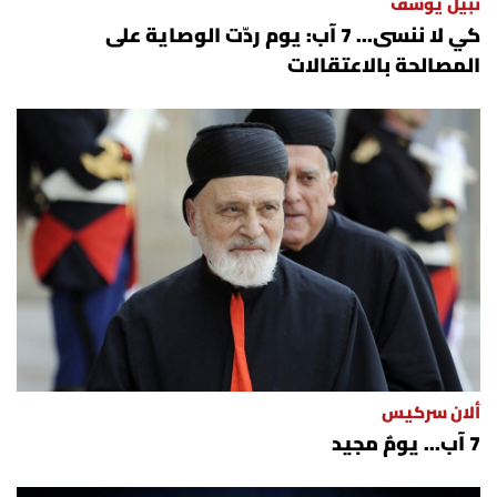
نبيل يوسف
كي لا ننسى... 7 آب: يوم ردّت الوصاية على
المصالحة بالاعتقالات
ألان سركيس
7 آب... يومٌ مجيد