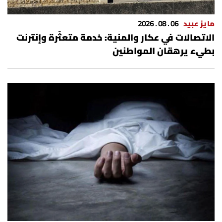
الرياضة
مايز عبيد
06 . 08 . 2026
الاتصالات في عكار والمنية: خدمة متعثّرة وإنترنت
منوّعات
بطيء يرهقان المواطنين
حظّك اليوم
للتاريخ
فيديو
من نحن
للتواصل معنا
شروط الاستخدام