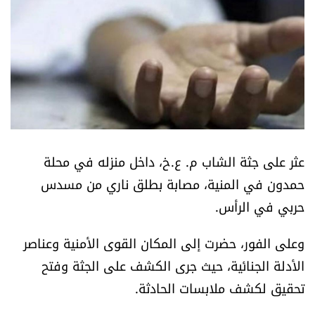
أسرار
متفرقات
نداء القرّاء
خاص الموقع
عثر على جثة الشاب م. ع.خ، داخل منزله في محلة
كتّابنا
حمدون في المنية، مصابة بطلق ناري من مسدس
حربي في الرأس.
تحت المجهر
وعلى الفور، حضرت إلى المكان القوى الأمنية وعناصر
آراء
الأدلة الجنائية، حيث جرى الكشف على الجثة وفتح
تحقيق لكشف ملابسات الحادثة.
اقتصاد