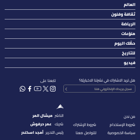
العالم
ثقافة وفنون
الرياضة
منوّعات
حظّك اليوم
للتاريخ
فيديو
هل تريد الاشتراك في نشرتنا الاخباريّة؟
تابعنا على
الناشر
ميشال المر
من نحن
شريك
عمر حرفوش
شروط الإستخدام
شروط الإشتراك
رئيس التحرير
أمجد اسكندر
سياسة الخصوصية
للتواصل معنا