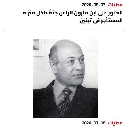
محليات
03 . 08 . 2026
شروط الإشتراك
العثور على ابن مارون الراس جثةً داخل منزله
المستأجر في تبنين
Digital solutions by
محليات
08 . 07 . 2026