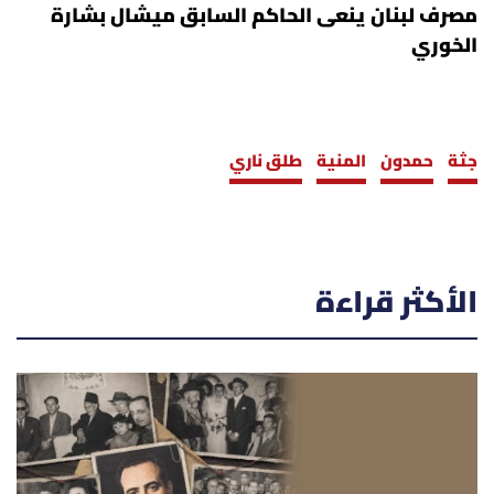
مصرف لبنان ينعى الحاكم السابق ميشال بشارة
الخوري
جثة
حمدون
المنية
طلق ناري
الأكثر قراءة