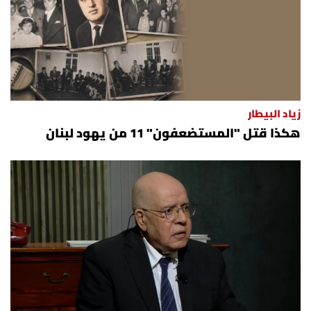
زياد البيطار
هكذا قتل "المستضعفون" 11 من يهود لبنان