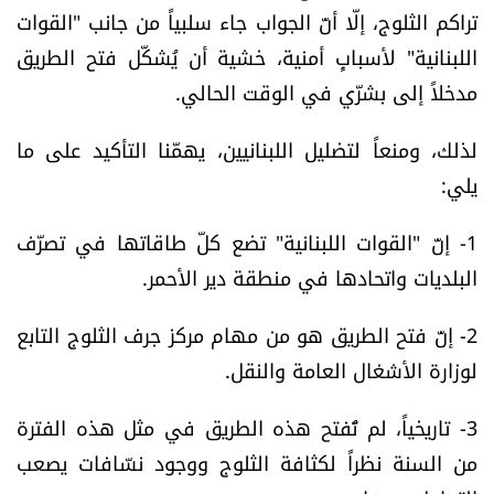
تراكم الثلوج، إلّا أنّ الجواب جاء سلبياً من جانب "القوات
العالم
اللبنانية" لأسبابٍ أمنية، خشية أن يُشكّل فتح الطريق
الصحافة الإسرائيلية
مدخلاً إلى بشرّي في الوقت الحالي.
لذلك، ومنعاً لتضليل اللبنانيين، يهمّنا التأكيد على ما
ثقافة وفنون
يلي:
فصل من كتاب
1- إنّ "القوات اللبنانية" تضع كلّ طاقاتها في تصرّف
اقرأ تضحك
البلديات واتحادها في منطقة دير الأحمر.
2- إنّ فتح الطريق هو من مهام مركز جرف الثلوج التابع
كاميرا
لوزارة الأشغال العامة والنقل.
سجالات
3- تاريخياً، لم تُفتح هذه الطريق في مثل هذه الفترة
صحّة وصحن
من السنة نظراً لكثافة الثلوج ووجود نسّافات يصعب