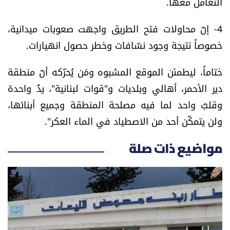
التعامل معها.
الرياضة
4- إنّ محاولات فتح الطريق واجهت صعوبات ميدانية،
منوّعات
خصوصاً نتيجة وجود نسّافات وخطر حصول انهيارات.
حظّك اليوم
ختاماً، ليطمئن الموقع المشبوه ومَن يُحرّكه أنّ منطقة
دير الأحمر، أهالي وبلديات و"قوات لبنانية"، يدٌ واحدة
للتاريخ
وقلبٌ واحد لما فيه مصلحة المنطقة وجميع أبنائها،
ولن يتمكّن أحد من الاصطياد في الماء العكر".
فيديو
مواضيع ذات صلة
من نحن
للتواصل معنا
شروط الاستخدام