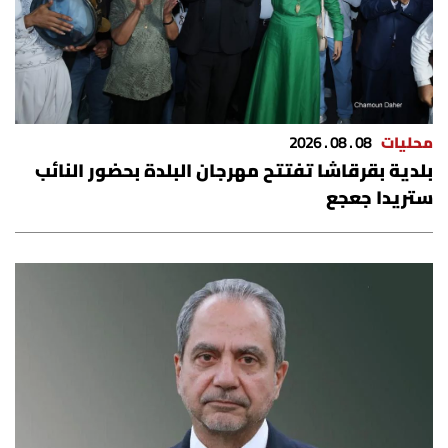
محليات
08 . 08 . 2026
بلدية بقرقاشا تفتتح مهرجان البلدة بحضور النائب
ستريدا جعجع