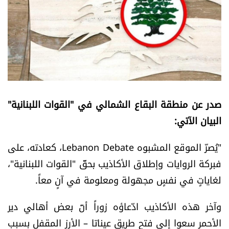
أسرار
متفرقات
نداء القرّاء
خاص الموقع
صدر عن منطقة البقاع الشمالي في "القوات اللبنانية"
البيان الآتي:
كتّابنا
"يُصرّ الموقع المشبوه Lebanon Debate، كعادته، على
تحت المجهر
فبركة الروايات وإطلاق الأكاذيب بحقّ "القوات اللبنانية"،
لغاياتٍ في نفسٍ مجهولة ومعلومة في آنٍ معاً.
آراء
وآخر هذه الأكاذيب ادّعاؤه زوراً أنّ بعض أهالي دير
اقتصاد
الأحمر سعوا إلى فتح طريق عيناتا – الأرز المقفل بسبب