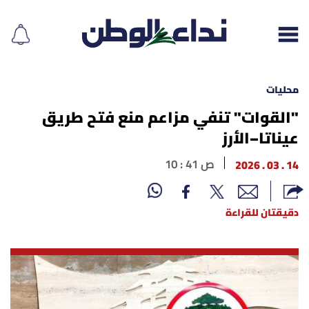
محليات
"القوات" تنفي مزاعم منع فتح طريق
عيناتا–الأرز
إقرأ الجريدة
14 . 03 . 2026
10 : 41 ص
لبنان
الغلاف
دقيقتان للقراءة
نداء اليوم
محليات