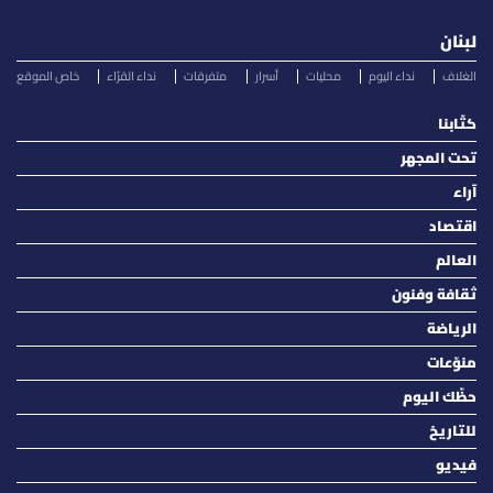
لبنان
الغلاف
نداء اليوم
محليات
أسرار
متفرقات
نداء القرّاء
خاص الموقع
كتّابنا
تحت المجهر
آراء
اقتصاد
العالم
ثقافة وفنون
الرياضة
منوّعات
حظّك اليوم
للتاريخ
فيديو