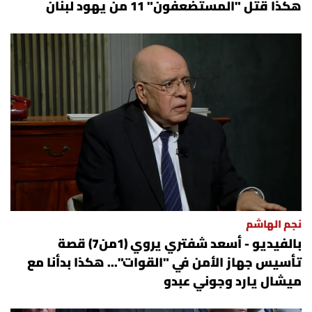
هكذا قتل "المستضعفون" 11 من يهود لبنان
نجم الهاشم
بالفيديو - أسعد شفتري يروي (1من7) قصة
تأسيس جهاز الأمن في "القوات"... هكذا بدأنا مع
ميشال يارد وجوني عبدو