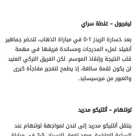
ليفربول – غلطة سراي
بعد خسارة الريدز 1-0 في مباراة الذهاب، تتحضر جماهير
أنفيلد لملء المدرجات ومساندة فريقها في مهمة
قلب النتيجة وإنقاذ الموسم. لكن الفريق التركي العنيد
لن يكون لقمة سائغة، إذ يطمح لتفجير مفاجأة كبرى
والعبور من ميرسيسايد.
توتنهام – أتلتيكو مدريد
ينتقل أتلتيكو مدريد إلى لندن لمواجهة توتنهام عند
الساعة العاشرة. وبعد تفوق الإسبان 5-2 في مباراة