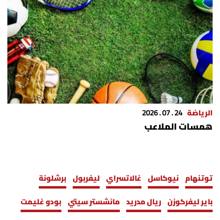
الرياضة
24 . 07 . 2026
همسات الملاعب
توتنهام
نيوكاسل
غالاتسراي
ليفربول
برشلونة
باير ليفركوزن
ريال مدريد
مانشستر سيتي
بودو غليمت