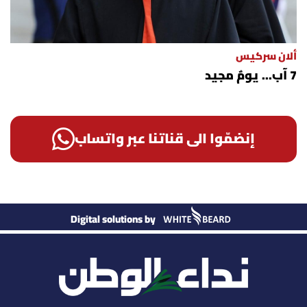
ألان سركيس
7 آب... يومٌ مجيد
إنضمّوا الى قناتنا عبر واتساب
Digital solutions by