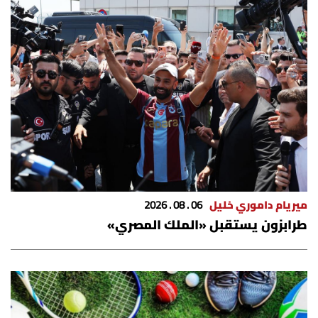
ميريام داموري خليل
06 . 08 . 2026
طرابزون يستقبل «الملك المصري»