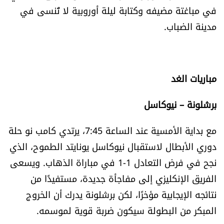
في مباغتة مضيفه وكتابة ليلة أوروبية لا تُنسى في
مدينة الضباب.
مباريات الغد
برشلونة – نيوكاسل
مع بداية الأمسية عند الساعة 7:45، يرتدي كامب نو حلة
دوري الأبطال لاستقبال نيوكاسل يونايتد الطموح، الذي
نجح في فرض التعادل 1-1 في مباراة الذهاب. ويسعى
الفريق الإنكليزي إلى مفاجأة جديدة، مستفيدًا من
نتائجه الإيجابية مؤخرًا، لكن برشلونة يدرك أن الخروج
المبكر من البطولة سيكون ضربة قوية لموسمه.