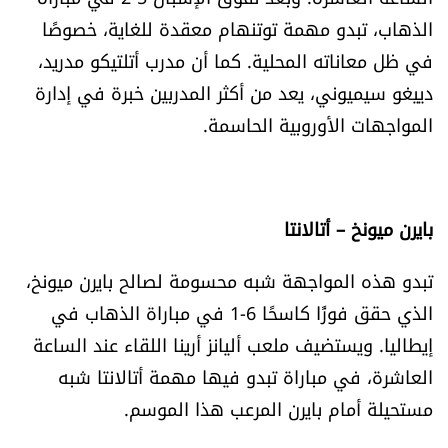
الذهاب، تبدو مهمة توتنهام معقدة للغاية، خصوصًا
في ظل معاناته المحلية. كما أن مدرب أتلتيكو مدريد،
دييغو سيميوني، يعد من أكثر المدربين خبرة في إدارة
المواجهات الأوروبية الحاسمة.
بايرن ميونخ – أتالانتا
تبدو هذه المواجهة شبه محسومة لصالح بايرن ميونخ،
الذي حقق فوزًا كاسحًا 6-1 في مباراة الذهاب في
إيطاليا. ويستضيف ملعب أليانز أرينا اللقاء عند الساعة
العاشرة، في مباراة تبدو فيها مهمة أتالانتا شبه
مستحيلة أمام بايرن المرعب هذا الموسم.