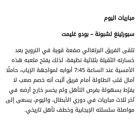
العالم
مباريات اليوم
الصحافة الإسرائيلية
سبورتينغ لشبونة – بودو غليمت
ثقافة وفنون
تلقى الفريق البرتغالي صفعة قوية في النرويج بعد
خسارته الثقيلة بثلاثية نظيفة، لذلك يفتح ملعبه هذه
فصل من كتاب
الأمسية عند الساعة 7:45 أبوابه لمواجهة الإياب، حاملًا
اقرأ تضحك
آمال قلب الطاولة أمام فريق أثبت أنه خصم صعب لا
يفرّط بسهولة بفرص التأهل ولم يخسر خارج أرضه في
كاميرا
آخر ثلاث مباريات في دوري الأبطال، واليوم، يسعى إلى
مواصلة سلسلته الإيجابية وخطف تأهل تاريخي.
سجالات
صحّة وصحن