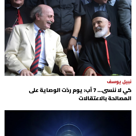
نبيل يوسف
كي لا ننسى... 7 آب: يوم ردّت الوصاية على
المصالحة بالاعتقالات