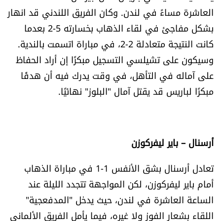
العاشرة مساءً في لندن. وكان الفريق اللندني قد انهار
شروط الإشتراك
بشكل مفاجئ في لقاء الذهاب بخسارته 5-2 بعدما
كانت النتيجة متعادلة 2-2، في مباراة اتسمت بالندية.
Digital solutions by
وسيكون على تشيلسي التسجيل مبكرًا إن أراد الحفاظ
على آماله في التأهل، في وقت يدرك فيه أن هدفًا
مبكرًا لباريس قد يقتل آمال "البلوز" نهائيًا.
أرسنال – باير ليفركوزن
تعادل أرسنال بشق الأنفس 1-1 في مباراة الذهاب
أمام باير ليفركوزن، لكن المواجهة تتجدد الليلة عند
الساعة العاشرة في لندن، حيث يدخل "المدفعجية"
اللقاء بشعار الفوز ولا غيره، فيما يأمل الفريق الألماني