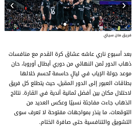
أسرار
متفرقات
فريق مان سيتي
نداء القرّاء
بعد أسبوع ناري عاشه عشاق كرة القدم مع منافسات
خاص الموقع
ذهاب الدور ثمن النهائي من دوري أبطال أوروبا، حان
موعد جولة الإياب في ليالٍ حاسمة تُحسم خلالها
كتّابنا
بطاقات العبور إلى الدور المقبل، حيث يتطلع كل فريق
تحت المجهر
لاحتلال مكان بين أفضل ثمانية أندية في القارة. نتائج
الذهاب جاءت مفاجئة نسبيًا وعكس العديد من
آراء
التوقعات، ما ينذر بمواجهات مفتوحة لا تعرف سوى
التشويق والتنافسية حتى صافرة الختام.
اقتصاد