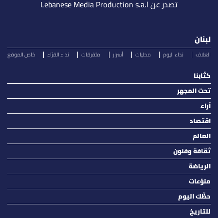
تصدر عن Lebanese Media Production s.a.l
لبنان
الغلاف
نداء اليوم
محليات
أسرار
متفرقات
نداء القرّاء
خاص الموقع
كتّابنا
تحت المجهر
آراء
اقتصاد
العالم
ثقافة وفنون
الرياضة
منوّعات
حظّك اليوم
للتاريخ