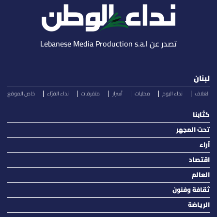
تصدر عن Lebanese Media Production s.a.l
لبنان
الغلاف
نداء اليوم
محليات
أسرار
متفرقات
نداء القرّاء
خاص الموقع
كتّابنا
تحت المجهر
آراء
اقتصاد
العالم
ثقافة وفنون
الرياضة