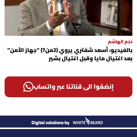
نجم الهاشم
بالفيديو: أسعد شفتري يروي (2من7) "جهاز الأمن"
بعد اغتيال مايا وقبل اغتيال بشير
إنضمّوا الى قناتنا عبر واتساب
Digital solutions by