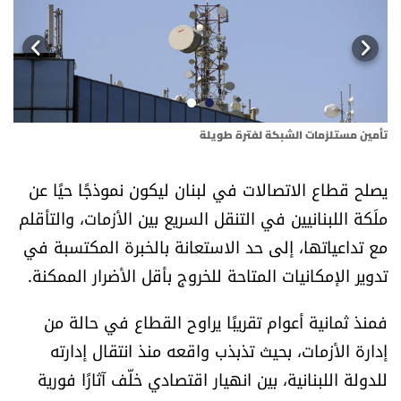
أسرار
متفرقات
نداء القرّاء
تأمين مستلزمات الشبكة لفترة طويلة
خاص الموقع
يصلح قطاع الاتصالات في لبنان ليكون نموذجًا حيًا عن
ملَكة اللبنانيين في التنقل السريع بين الأزمات، والتأقلم
كتّابنا
مع تداعياتها، إلى حد الاستعانة بالخبرة المكتسبة في
تحت المجهر
تدوير الإمكانيات المتاحة للخروج بأقل الأضرار الممكنة.
آراء
فمنذ ثمانية أعوام تقريبًا يراوح القطاع في حالة من
إدارة الأزمات، بحيث تذبذب واقعه منذ انتقال إدارته
اقتصاد
للدولة اللبنانية، بين انهيار اقتصادي خلّف آثارًا فورية