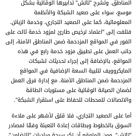
المناطق. وتشرح "تاتش" تدابيرها الوقائية بشكل
موسع، سواء على صعيد الشبكة والأنظمة
المعلوماتية، كما على الصعيد التجاري، وخدمة الزبائن.
فتلفت إلى "اعتماد ترخيص طارئ لمزود خدمة ثالث على
الفور في المواقع المزدحمة ضمن المناطق الآمنة، إلى
جانب العمل على تطبيق مزود خدمة رابع في هذه
المواقع، بالإضافة إلى إجراء تحديثات لشبكات
المايكروويف لتلبية السعة الإضافية في المواقع
المزدحمة ضمن المناطق الآمنة. مع إدارة فرق العمل
لضمان الصيانة الوقائية على مستويات الطاقة
والاتصالات للمحطات للحفاظ على استقرار الشبكة".
أما على الصعيد التجاري، فلا قلق لأشهر على ملاءة
السوق بالخطوط وبطاقات إعادة التعبئة وفقًا لمصادر
"تاتش". ومن المتوقع أن تكر سبحة مبادرات "التضامن"،