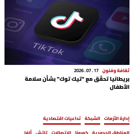
ثقافة وفنون
17 . 07 . 2026
بريطانيا تحقّق مع “تيك توك” بشأن سلامة
الأطفال
إدارة الأزمات
الشبكة
تداعيات اقتصادية
المناطق الحدودية
كورونا
الإتصالات
تاتش
ألفا