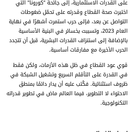
على القدرات الاستثمارية، إلى جائحة "كورونا" التي
العالم
اختبرت صحة القطاع وقدرته على تحمّل ضغوطات
التواصل عن بعد، فإلى حرب استمرت أشهرًا في نهاية
الصحافة الإسرائيلية
العام 2023، وتسببت بخسائر في البنية الأساسية
بالإضافة إلى استنزاف القدرات البشرية، قبل أن تتجدد
ثقافة وفنون
الحرب الأخيرة مع مفارقات أساسية.
فصل من كتاب
قوي عود القطاع في ظل هذه الأزمات، ولكن فقط
اقرأ تضحك
في القدرة على التأقلم السريع وتشغيل الشبكة في
ظروف استثنائية. فكُتب عليه أن يدار دائمًا بمنطق
كاميرا
الاحتواء لا التطوير، فيما العالم ماض في تطوير قدراته
التكنولوجية.
سجالات
صحّة وصحن