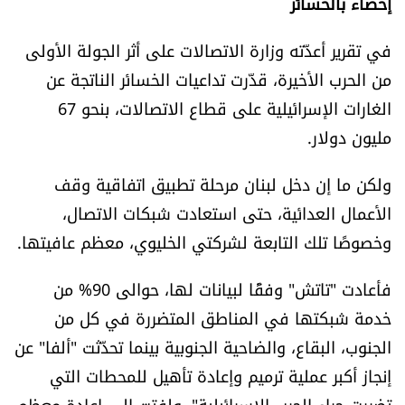
إحصاء بالخسائر
الرياضة
في تقرير أعدّته وزارة الاتصالات على أثر الجولة الأولى
منوّعات
من الحرب الأخيرة، قدّرت تداعيات الخسائر الناتجة عن
الغارات الإسرائيلية على قطاع الاتصالات، بنحو 67
حظّك اليوم
مليون دولار.
للتاريخ
ولكن ما إن دخل لبنان مرحلة تطبيق اتفاقية وقف
الأعمال العدائية، حتى استعادت شبكات الاتصال،
فيديو
وخصوصًا تلك التابعة لشركتي الخليوي، معظم عافيتها.
فأعادت "تاتش" وفقًا لبيانات لها، حوالى 90% من
من نحن
خدمة شبكتها في المناطق المتضررة في كل من
للتواصل معنا
الجنوب، البقاع، والضاحية الجنوبية بينما تحدّثت "ألفا" عن
إنجاز أكبر عملية ترميم وإعادة تأهيل للمحطات التي
شروط الاستخدام
تضررت جراء الحرب الإسرائيلية". ولفتت إلى إعادة معظم