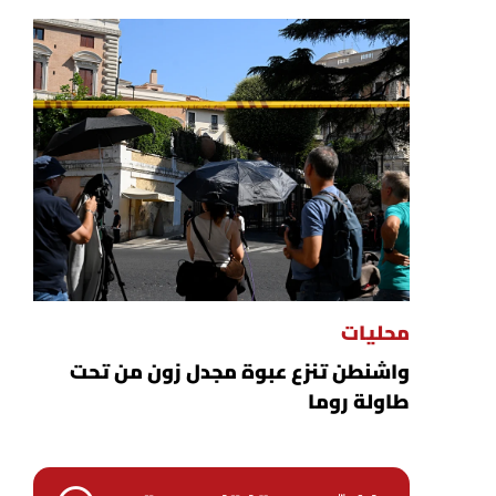
محليات
واشنطن تنزع عبوة مجدل زون من تحت
طاولة روما