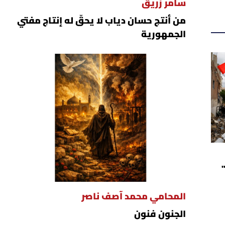
سامر زريق
من أنتج حسان دياب لا يحقّ له إنتاج مفتي
الجمهورية
المحامي محمد آصف ناصر
الجنون فنون