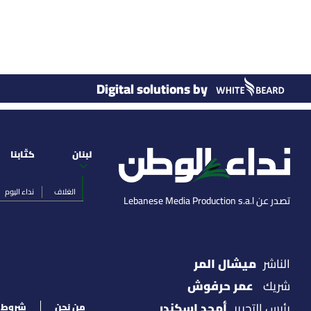
Digital solutions by
لبنان
كتّابنا
الغلاف
نداء اليوم
تصدر عن Lebanese Media Production s.a.l
ميشال المر
الناشر
عمر حرفوش
شريك
أمجد اسكندر
رئيس التحرير
من نحن
شروط ا