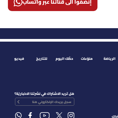
إنضمّوا الى قناتنا عبر واتساب
الرياضة
منوّعات
حظّك اليوم
للتاريخ
فيديو
هل تريد الاشتراك في نشرتنا الاخباريّة؟
راك