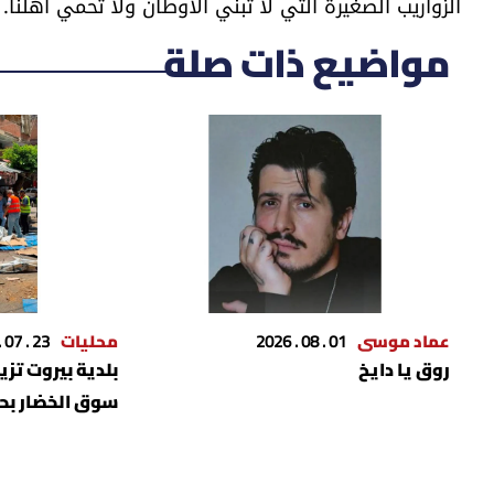
الزواريب الصغيرة التي لا تبني الأوطان ولا تحمي أهلنا.
مواضيع ذات صلة
عماد موسى
01 . 08 . 2026
محليات
23 . 07 . 2026
روق يا دايخ
بلدية بيروت تزي
سوق الخضار بحي