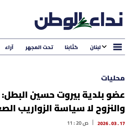
لبنان
كتّابنا
تحت المجهر
آراء
محليات
عضو بلدية بيروت حسين البطل: ه
والنزوح لا سياسة الزواريب الص
17 . 03 . 2026
11 : 20 ص