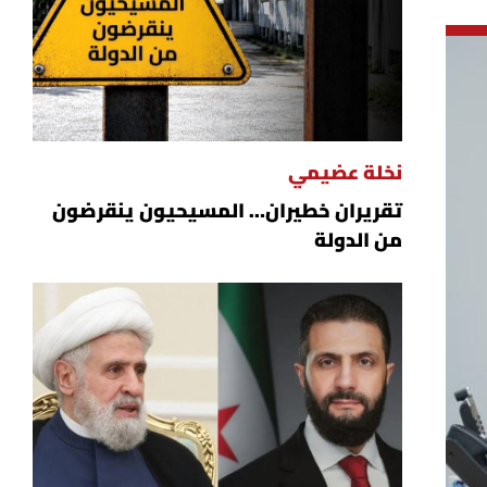
نخلة عضيمي
تقريران خطيران… المسيحيون ينقرضون
من الدولة