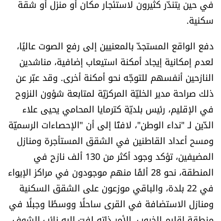
في حين يتندّر كثيرون لاستئجار مكان أو منزل أو شقة
الرياضة
سكنية.
منوّعات
دفع الواقع المستجدّ بالمعنيين إلى رفع الصوت عاليًا،
لعدم إمكانية إيجاد أمكنة استيعاب إضافية، مناشدين
حظّك اليوم
النازحين أنفسهم للتوجّه نحو أمكنة أخرى. وقد عبّر عن
ذلك صراحة مدير الخليّة المركزيّة لمتابعة شؤون النزوح
للتاريخ
في الإقليم، رئيس بلديّة كترمايا المحامي يحيى علاء
فيديو
الدّين لـ "نداء الوطن"، لافتًا إلى أن "الإحصاءات الرسميّة
ومسح أعداد القاطنين في الشقق المستأجرة ومنازل
المضيفين، تؤكد وجود أكثر من 130 ألف نازح في
من نحن
المنطقة، نحو 28 ألفًا منهم موجودون في مراكز الإيواء
في 22 بلدة، والباقي موزعون على الشقق السكنية
للتواصل معنا
ومنازل الاستضافة في القرى ساحلًا ووسطًا وجبلًا في
شروط الاستخدام
منطقة إقليم الخروب. الأمر ذاته لفت إليه نائب الشوف