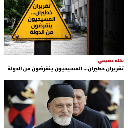
نخلة عضيمي
تقريران خطيران… المسيحيون ينقرضون من الدولة