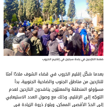
أسرار
متفرقات
نداء القرّاء
خاص الموقع
كتّابنا
ضغط النازحين في بلدة سبلين في إقليم الخروب
تحت المجهر
بعدما شكّل إقليم الخروب في قضاء الشوف ملاذًا آمنًا
للنازحين من مناطق الجنوب والضاحية الجنوبية، بدأ
آراء
مسؤولو المنطقة والمعنيّون يناشدون النازحين لعدم
التوجّه إلى الإقليم، وذلك مع وصول العدد الاستيعابي
اقتصاد
إلى الحدّ الأقصى الممكن، وبلوغ ذروة الزيادة في