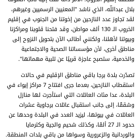
شروط الإشتراك
بلال عبداللّه، الذي ناشد "المعنيين الرسميين وغيرهم،
لقد تجاوز عدد النازحين من إخوتنا من الجنوب في إقليم
الخروب الـ 130 ألف مواطن، وقد فتحنا قلوبنا ومراكزنا
Digital solutions by
وبيوتنا لأهلنا، ولكنني أطالب الآن بتحويل النزوح إلى
مناطق أخرى، لأن مؤسساتنا الصحية والاجتماعية
والخدمية، ستصبح عاجزة قريبًا عن تلبية مهماتها".
تصدّرت بلدة برجا باقي مناطق الإقليم في حالات
استقطاب النازحين، بعدما جرى افتتاح 7 مراكز إيواء في
البلدة، عدا مئات العائلات التي استأجرت لها منازل
وشققًا، إلى جانب استقبال عائلات برجاوية عشرات
العائلات في بيوتها، ليزيد العدد في البلدة وحدها عن
حدود الـ 27 ألفًا، وكذلك شحيم والجية وكترمايا
والوردانية والزعرورية وسواها من باقي بلدات المنطقة.