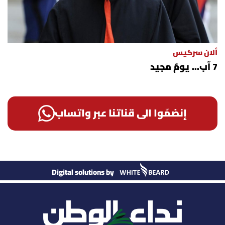
ألان سركيس
7 آب... يومٌ مجيد
إنضمّوا الى قناتنا عبر واتساب
Digital solutions by