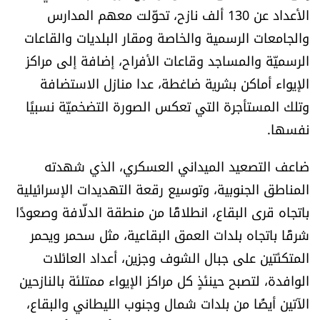
الأعداد عن 130 ألف نازح، تحوّلت معهم المدارس
العالم
والجامعات الرسمية والخاصة ومقار البلديات والقاعات
الصحافة الإسرائيلية
الرسميّة والمساجد وقاعات الأفراح، إضافة إلى مراكز
الإيواء أماكن بشرية ضاغطة، عدا منازل الاستضافة
ثقافة وفنون
وتلك المستأجرة التي تعكس الصورة التضخميّة نسبيًا
نفسها.
فصل من كتاب
ضاعف التصعيد الميداني العسكري، الذي شهدته
اقرأ تضحك
المناطق الجنوبية، وتوسيع رقعة التهديدات الإسرائيلية
باتجاه قرى البقاع، انطلاقًا من منطقة الدلّافة وصعودًا
كاميرا
شرقًا باتجاه بلدات العمق البقاعية، مثل سحمر ويحمر
سجالات
المتكئتين على جبال الشوف وجزين، أعداد العائلات
الوافدة، لتصبح حينئذٍ كل مراكز الإيواء ممتلئة بالنازحين
صحّة وصحن
الآتين أيضًا من بلدات شمال وجنوب الليطاني والبقاع،