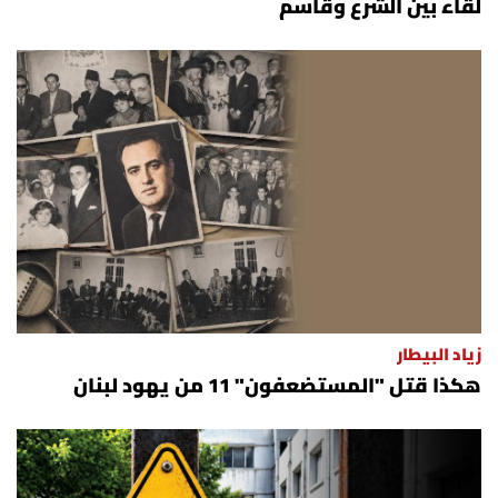
لقاء بين الشرع وقاسم
زياد البيطار
هكذا قتل "المستضعفون" 11 من يهود لبنان