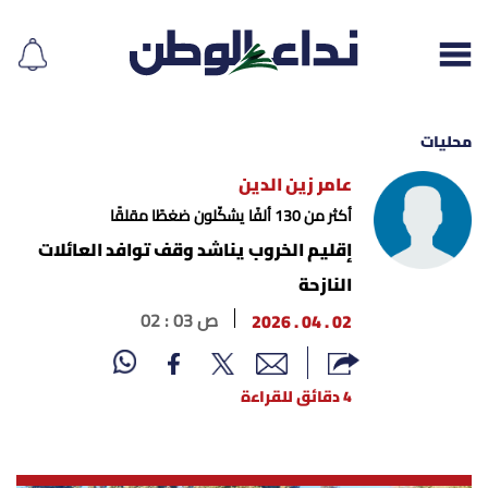
محليات
عامر زين الدين
إقرأ الجريدة
أكثر من 130 ألفًا يشكّلون ضغطًا مقلقًا
إقليم الخروب يناشد وقف توافد العائلات
لبنان
النازحة
02 . 04 . 2026
02 : 03 ص
الغلاف
نداء اليوم
4 دقائق للقراءة
محليات