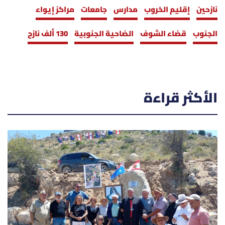
نازحين
إقليم الخروب
مدارس
جامعات
مراكز إيواء
الجنوب
قضاء الشوف
الضاحية الجنوبية
130 ألف نازح
الأكثر قراءة