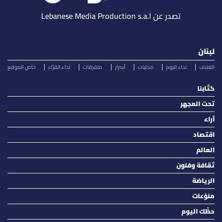
تصدر عن Lebanese Media Production s.a.l
لبنان
الغلاف
نداء اليوم
محليات
أسرار
متفرقات
نداء القرّاء
خاص الموقع
كتّابنا
تحت المجهر
آراء
اقتصاد
العالم
ثقافة وفنون
الرياضة
منوّعات
حظّك اليوم