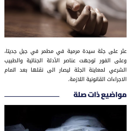
أسرار
متفرقات
نداء القرّاء
عثر على جثة سيدة مرمية في مطمر في جبل جديتا،
خاص الموقع
وعلى الفور توجهت عناصر الأدلة الجنائية والطبيب
الشرعي لمعاينة الجثة ليصار الى نقلها بعد اتمام
كتّابنا
الاجراءات القانونية اللازمة.
تحت المجهر
مواضيع ذات صلة
آراء
اقتصاد