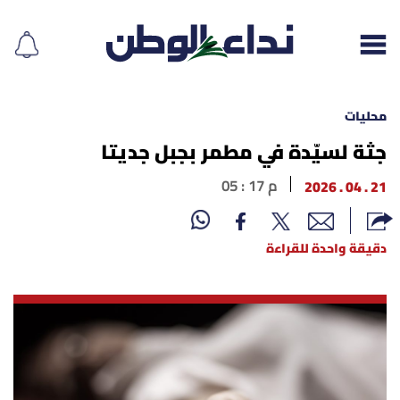
محليات
جثة لسيّدة في مطمر بجبل جديتا
إقرأ الجريدة
21 . 04 . 2026
05 : 17 م
لبنان
دقيقة واحدة للقراءة
الغلاف
نداء اليوم
محليات