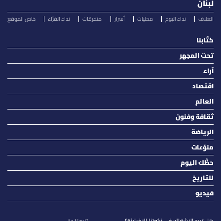
لبنان
الغلاف
نداء اليوم
محليات
أسرار
متفرقات
نداء القرّاء
خاص الموقع
كتّابنا
تحت المجهر
آراء
اقتصاد
العالم
ثقافة وفنون
الرياضة
منوّعات
حظّك اليوم
للتاريخ
فيديو
هل تريد الاشتراك في نشرتنا الاخباريّة؟