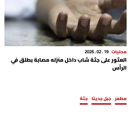
الرياضة
منوّعات
حظّك اليوم
محليات
19 . 02 . 2026
للتاريخ
العثور على جثة شاب داخل منزله مصابة بطلق في
الرأس
فيديو
من نحن
مطمر
جبل جديتا
جثة
للتواصل معنا
شروط الاستخدام