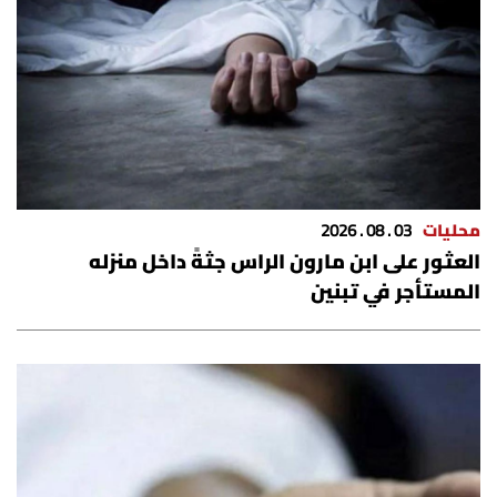
العالم
الصحافة الإسرائيلية
ثقافة وفنون
فصل من كتاب
محليات
03 . 08 . 2026
العثور على ابن مارون الراس جثةً داخل منزله
اقرأ تضحك
المستأجر في تبنين
كاميرا
سجالات
صحّة وصحن