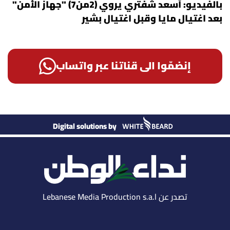
بالفيديو: أسعد شفتري يروي (2من7) "جهاز الأمن"
بعد اغتيال مايا وقبل اغتيال بشير
إنضمّوا الى قناتنا عبر واتساب
Digital solutions by
تصدر عن Lebanese Media Production s.a.l