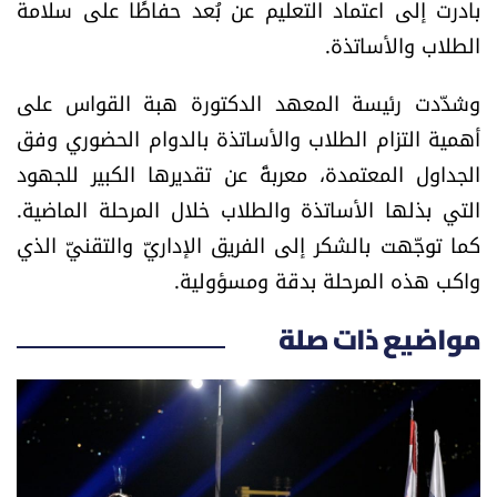
بادرت إلى اعتماد التعليم عن بُعد حفاظًا على سلامة
العالم
الطلاب والأساتذة.
الصحافة الإسرائيلية
وشدّدت رئيسة المعهد الدكتورة هبة القواس على
أهمية التزام الطلاب والأساتذة بالدوام الحضوري وفق
ثقافة وفنون
الجداول المعتمدة، معربةً عن تقديرها الكبير للجهود
التي بذلها الأساتذة والطلاب خلال المرحلة الماضية.
فصل من كتاب
كما توجّهت بالشكر إلى الفريق الإداريّ والتقنيّ الذي
اقرأ تضحك
واكب هذه المرحلة بدقة ومسؤولية.
كاميرا
مواضيع ذات صلة
سجالات
صحّة وصحن