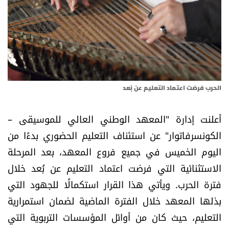
أسرار
متفرقات
نداء القرّاء
الحرب فرضت اعتماد التعليم عن بُعد
خاص الموقع
أعلنت إدارة "المعهد الوطني العالي للموسيقى –
كتّابنا
الكونسرفاتوار" عن استئناف التعليم الحضوري بدءًا من
اليوم الخميس في جميع فروع المعهد، بعد المرحلة
تحت المجهر
الاستثنائية التي فرضت اعتماد التعليم عن بُعد خلال
آراء
فترة الحرب. ويأتي هذا القرار استكمالًا للجهود التي
بذلها المعهد خلال الفترة الماضية لضمان استمرارية
اقتصاد
التعليم، حيث كان من أوائل المؤسسات التربوية التي