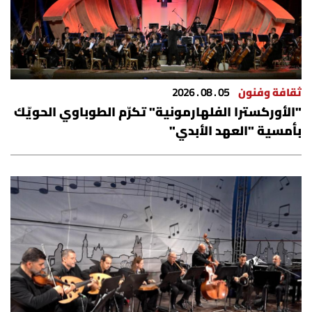
شروط الإشتراك
Digital solutions by
ثقافة وفنون
05 . 08 . 2026
"الأوركسترا الفلهارمونية" تكرّم الطوباوي الحويّك
بأمسية "العهد الأبدي"