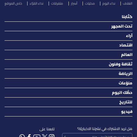
الغلاف
نداء اليوم
محليات
أسرار
متفرقات
نداء القرّاء
خاص الموقع
كتّابنا
تحت المجهر
آراء
اقتصاد
العالم
ثقافة وفنون
الرياضة
منوّعات
حظّك اليوم
للتاريخ
فيديو
هل تريد الاشتراك في نشرتنا الاخباريّة؟
تابعنا على