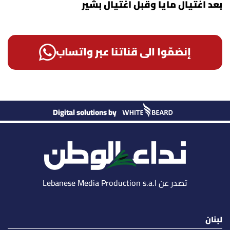
بعد اغتيال مايا وقبل اغتيال بشير
إنضمّوا الى قناتنا عبر واتساب
Digital solutions by
تصدر عن Lebanese Media Production s.a.l
لبنان