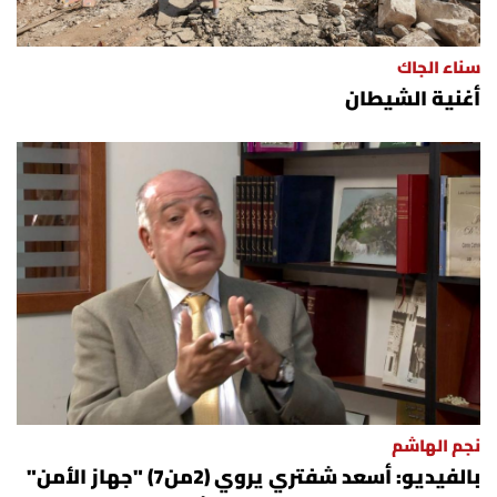
سناء الجاك
أغنية الشيطان
نجم الهاشم
بالفيديو: أسعد شفتري يروي (2من7) "جهاز الأمن"