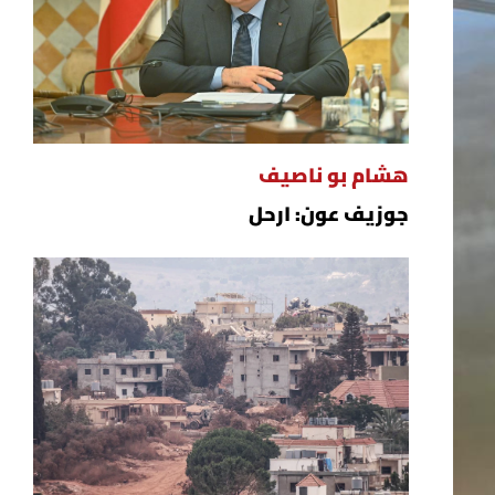
هشام بو ناصيف
جوزيف عون: ارحل