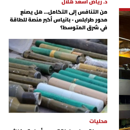
د. رياض أسعد هلال
من التنافس إلى التكامل... هل يصنع
محور طرابلس - بانياس أكبر منصة للطاقة
في شرق المتوسط؟
محليات