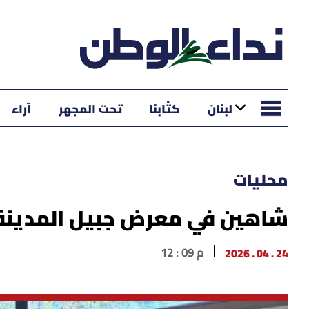
لبنان
كتّابنا
تحت المجهر
آراء
محليات
شاهين في معرض جبيل المدينة 
24 . 04 . 2026
12 : 09 م