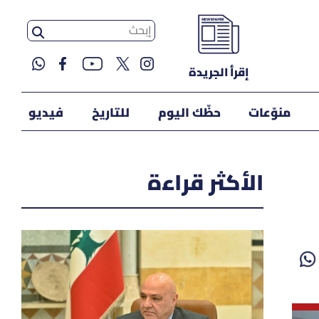
إقرأ الجريدة
منوّعات
حظّك اليوم
للتاريخ
فيديو
الأكثر قراءة