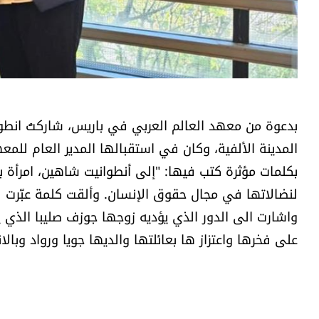
بدعوة من معهد العالم العربي في باريس، شاركتُ انط
المدينة الألفية، وكان في استقبالها المدير العام للمع
بكلمات مؤثرة كتب فيها: "إلى أنطوانيت شاهين، امرأة ب
لنضالاتها في مجال حقوق الإنسان. وألقت كلمة عبّرت في
واشارت الى الدور الذي يؤديه زوجها جوزف صليبا الذي 
على فخرها واعتزاز ها بعائلتها والديها جويا ورواد وبالا