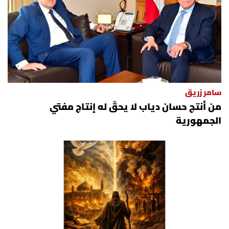
سامر زريق
من أنتج حسان دياب لا يحقّ له إنتاج مفتي
الجمهورية