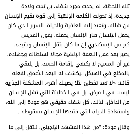
تلك اللحظة، لم يحدث مجرد شفاء، بل تمت ولادة
شروط الإشتراك
جديدة، إذ تحولت الكلمة الإلهية إلى قوة تقيم الإنسان
من شلله، وتعيد إليه العافية والحياة. السرير الذي كان
Digital solutions by
يحمل الإنسان صار الإنسان يحمله. يقول ​القديس
كيرلس الإسكندري​ إن ما كان يثقل الإنسان ويقيده،
يصير بعد عمل النعمة الإلهية مجالا لسلطانه وجهاده.
غير أن المسيح لا يكتفي بإقامة الجسد، بل يلتقي
بالمخلع في الهيكل ليكشف له البعد الأعمق لفعله
قائلا: «لا تعد تخطئ لئلا يصيبك أشر». المشكلة الجذرية
ليست في المرض، بل في الخطيئة التي تشل الإنسان
من الداخل. لذلك، كل شفاء حقيقي هو عودة إلى الله،
واستعادة للحياة التي فقدها الإنسان بسقوطه".
وقال عودة: "من هذا المشهد الإنجيلي، ننتقل إلى ما