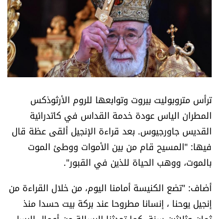
أسرار
متفرقات
نداء القرّاء
خاص الموقع
ترأس متروبوليت بيروت وتوابعها للروم الأرثوذكس ​
المطران الياس عودة​ خدمة القداس في ​كاتدرائية
كتّابنا
القديس جاورجيوس​. بعد قراءة الإنجيل ألقى عظة قال
فيها: "​المسيح​ قام من بين الأموات ووطئ الموت
تحت المجهر
بالموت، ووهب الحياة للذين في القبور".
آراء
أضاف: "تضع الكنيسة أمامنا اليوم، من خلال القراءة من
اقتصاد
​إنجيل يوحنا​ ، إنسانا مطروحا عند بركة بيت حسدا منذ
ثمان وثلاثين سنة، كما تحدثنا الرسالة من ​أعمال الرسل​