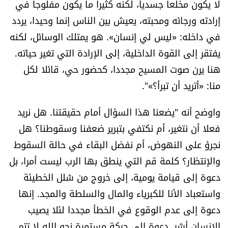
لا يكون مخلعا جسديا، لكنه كثيرا ما يكون مفلوجا في
إرادته ورجائه ومحبته، يعيش بين الناس إنما وحيدا، يردد
في داخله: «ليس لي إنسان». هو يمتلك الوسائل، لكنه
يفتقر إلى القوة الداخلية، إلى الإرادة التي تغير حياته.
هنا يرن صوت المسيح مجددا، كحضور حي، قائلا لكل
منا: «أتريد أن تبرأ؟»".
واوضح أنه "يضعنا هذا السؤال أمام حقيقتنا. هل نريد
فعلا أن نتغير، أم نكتفي بتبرير ضعفنا وسقوطنا؟ هل
نجرؤ على النهوض، أم نفضل البقاء في حالة السقوط
والإنتظار؟ كلمة قم التي ينطق بها الرب ليست أمرا، بل
دعوة إلى قيامة يومية، إلى خروج من شلل الخطيئة
واستعباد الأنا للكبرياء والمال والسلطة والمجد. إنها
دعوة إلى عدم الوقوع في الخطأ مجددا لئلا يصيب
الإنسان أشر. دعوة إلى حركة مستمرة نحو الله لا تتم