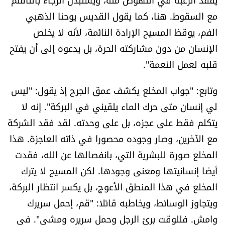
الرياضة
مع السقوط. هنا، كما يقول ​القديس يوحنا الذهبي
الفم​، يوقظ المسيح الإرادة النائمة، لأنه لا يخلص
منوّعات
الإنسان من دون مشاركته الحرة، بل يدعوه إلى أن يفتح
قلبه لعمل النعمة".
حظّك اليوم
وتابع: "جواب المخلع يكشف عمق الجرح إذ يقول: "ليس
للتاريخ
لي إنسان متى حرك الماء يلقيني في البركة". إنه لا
يتكلم فقط على عجزه، بل على وحدته. لقد فقد الشركة
فيديو
مع الآخرين، وصار وجوده محصورا في ذاته العاجزة. هذا
المخلع صورة للبشرية التي، بانفصالها عن الله، فقدت
من نحن
أيضا إنسانيتها ومعنى وجودها. لكن المسيح لا يترك
المخلع في هذا المنطق الأعوج، بل يكسر انتظار البركة،
للتواصل معنا
ويتجاوز الوسائط، ويخاطبه قائلا: "قم، إحمل سريرك
شروط الاستخدام
وامش. فللوقت برئ الرجل وحمل سريره ومشى". في