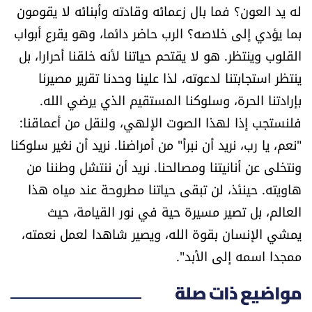
له يد العون؟ فما بال زعمائه وقادته وأبنائه لا يقومون
بما يؤدي إلى خلاصه؟ الرب حاضر دائما، وهو يقرع أبواب
القلوب وينتظر. هو لا يقتحم حياتنا لأنه خلقنا أحرارا، بل
ينتظر استجابتنا لدعوته، لذا علينا وحدنا تقرير مصيرنا
بإرادتنا الحرة، وسلوكنا المستقيم الذي يرضي الله.
فلنستجب إذا لهذا الصوت الإلهي، ولنقل من أعماقنا:
"نعم، يا رب، نريد أن نبرأ" من أمراضنا. نريد أن نغير سلوكنا
ونتخلى عن أنانيتنا ومصالحنا. نريد أن ننتشل وطننا من
هاويته. حينئذ، لن تبقى حياتنا مطروحة عند مياه هذا
العالم، بل تصير مسيرة حية في نور القيامة، حيث
يمشي الإنسان بقوة الله، ويصير شاهدا لعمل نعمته،
ممجدا اسمه إلى الأبد".
مواضيع ذات صلة