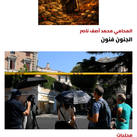
المحامي محمد آصف ناصر
الجنون فنون
محليات