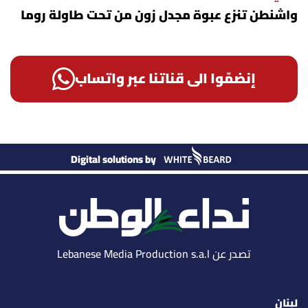
واشنطن تنزع عبوة مجدل زون من تحت طاولة روما
إنضمّوا الى قناتنا عبر واتساب
Digital solutions by
تصدر عن Lebanese Media Production s.a.l
لبنان