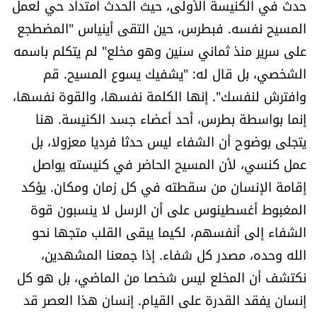
حدث في الكنيسة الأولى، حيث الحدث امتداد حي لعمل
المسيح نفسه. فبطرس، حين التقى أينياس "المضطجع
على سرير منذ ثماني سنين وهو مخلع" لم يتكلم باسمه
الشخصي، بل قال له: "يشفيك يسوع المسيح. قم
وافترش لنفسك". إنها الكلمة نفسها، والقوة نفسها،
إنما بواسطة بطرس، أحد أعضاء جسد الكنيسة. هنا
يتجلى بوضوح أن الشفاء ليس حدثا فرديا معزولا، بل
عمل كنسي، لأن المسيح الحاضر في كنيسته يواصل
إقامة الإنسان من سقطته في كل زمان ومكان. يؤكد ​
المغبوط أغسطينوس​ على أن الرسل لا ينسبون قوة
الشفاء إلى أنفسهم، لكيما يبقى القلب متجها نحو
الله وحده، مصدر كل شفاء. إذا جمعنا المشهدين،
نكتشف أن المخلع ليس شخصا من الماضي، بل هو كل
إنسان يفقد القدرة على القيام. إنسان هذا العصر قد