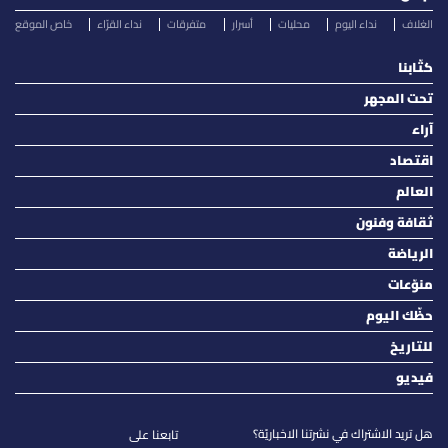
الغلاف
نداء اليوم
محليات
أسرار
متفرقات
نداء القرّاء
خاص الموقع
كتّابنا
تحت المجهر
آراء
اقتصاد
العالم
ثقافة وفنون
الرياضة
منوّعات
حظّك اليوم
للتاريخ
فيديو
هل تريد الاشتراك في نشرتنا الاخباريّة؟
تابعنا على