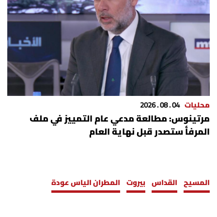
محليات
04 . 08 . 2026
مرتينوس: مطالعة مدعي عام التمييز في ملف
المرفأ ستصدر قبل نهاية العام
المسيح
القداس
بيروت
المطران الياس عودة