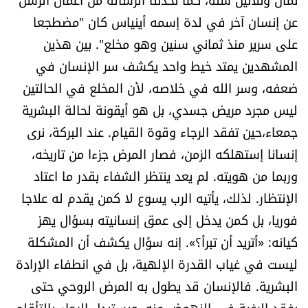
العالم
عن إنسان آخر في لدة إسمه أينياس كان "مضطجعا
على سرير منذ ثماني سنين وهو مخلع". بين هذين
الصحافة الإسرائيلية
المشهدين يمتد خيط واحد يكشف سر الإنسان في
ضعفه، وسر الله في خلاصه، لأن المخلع في الحالتين
ثقافة وفنون
ليس مجرد مريض جسدي، بل هو أيقونة لحالة البشرية
جمعاء،حين تفقد الرجاء وقوة القيام. عند البركة، نرى
فصل من كتاب
إنسانا إستهلكه الزمن، فصار المرض جزءا من تاريخه،
اقرأ تضحك
وربما من هويته. لم يعد ينتظر الشفاء بقدر ما اعتاد
الإنتظار. لذلك، يأتيه الرب يسوع لا كمن يقدم له علاجا
كاميرا
فوريا، بل كمن يدخل إلى عمق إنسانيته بسؤال يهز
كيانه: «أتريد أن تبرأ؟». إنه سؤال يكشف أن المشكلة
سجالات
ليست في غياب القدرة الإلهية، بل في انطفاء الإرادة
صحّة وصحن
البشرية. فالإنسان قد يطول به المرض الروحي حتى
يفقد الرغبة في النهوض منه، ويستبدل الرجاء بالتأقلم