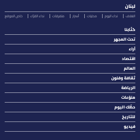
لبنان
الغلاف
نداء اليوم
محليات
أسرار
متفرقات
نداء القرّاء
خاص الموقع
كتّابنا
تحت المجهر
آراء
اقتصاد
العالم
ثقافة وفنون
الرياضة
منوّعات
حظّك اليوم
للتاريخ
فيديو