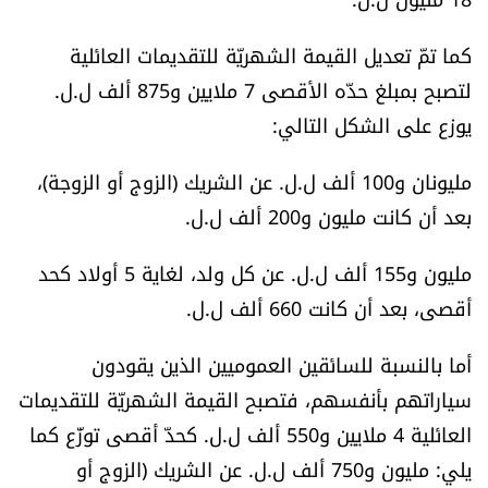
العالم
كما تمّ تعديل القيمة الشهريّة للتقديمات العائلية
الصحافة الإسرائيلية
لتصبح بمبلغ حدّه الأقصى 7 ملايين و875 ألف ل.ل.
يوزع على الشكل التالي:
ثقافة وفنون
مليونان و100 ألف ل.ل. عن الشريك (الزوج أو الزوجة)،
فصل من كتاب
بعد أن كانت مليون و200 ألف ل.ل.
اقرأ تضحك
مليون و155 ألف ل.ل. عن كل ولد، لغاية 5 أولاد كحد
أقصى، بعد أن كانت 660 ألف ل.ل.
كاميرا
أما بالنسبة للسائقين العموميين الذين يقودون
سجالات
سياراتهم بأنفسهم، فتصبح القيمة الشهريّة للتقديمات
العائلية 4 ملايين و550 ألف ل.ل. كحدّ أقصى توزّع كما
صحّة وصحن
يلي: مليون و750 ألف ل.ل. عن الشريك (الزوج أو