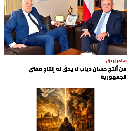
سامر زريق
من أنتج حسان دياب لا يحقّ له إنتاج مفتي
الجمهورية