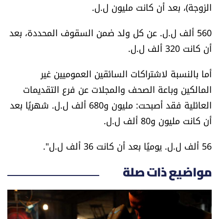
الزوجة)، بعد أن كانت مليون ل.ل.
الرياضة
560 ألف ل.ل. عن كل ولد ضمن السقوف المحددة، بعد
منوّعات
أن كانت 320 ألف ل.ل.
حظّك اليوم
أما بالنسبة لاشتراكات السائقين العموميين غير
المالكين وباعة الصحف والمجلات عن فرع التقديمات
للتاريخ
العائلية فقد أصبحت: مليون و680 ألف ل.ل. شهريًا بعد
أن كانت مليون و80 ألف ل.ل.
فيديو
56 ألف ل.ل. يوميًا بعد أن كانت 36 ألف ل.ل".
من نحن
مواضيع ذات صلة
للتواصل معنا
شروط الاستخدام