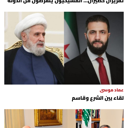
تقريران خطيران… المسيحيون ينقرضون من الدولة
عماد موسى
لقاء بين الشرع وقاسم