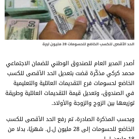
أسرار
متفرقات
نداء القرّاء
الحد الأقصى للكسب الخاضع للحسومات 28 مليون ليرة
خاص الموقع
أصدر المدير العام للصندوق الوطني للضمان الاجتماعي
محمد كركي مذكّرة قضت بتعديل الحد الأقصى للكسب
كتّابنا
الخاضع لحسومات فرع التقديمات العائلية والتعليمية
في الصندوق، وتعديل قيمة التقديمات العائلية وطريقة
تحت المجهر
توزيعها بين الزوج والزوجة والأولاد.
آراء
وبحسب المذكرة الصادرة، تم رفع الحد الأقصى للكسب
اقتصاد
الخاضع للحسومات إلى 28 مليون ل.ل. شهريًا، بدلا من
18 مليون ل.ل.