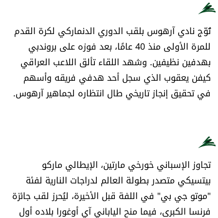
الرياضة
تُوّج نادي آرهوس بلقب الدوري الدنماركي لكرة القدم
منوّعات
للمرة الأولى منذ 40 عامًا، بعد فوزه على بروندبي
بهدفين نظيفين. وشهد اللقاء تألق اللاعب العراقي
حظّك اليوم
كيفن يعقوب الذي سجل أحد هدفي فريقه وأسهم
في تحقيق إنجاز تاريخي طال انتظاره لجماهير آرهوس.
للتاريخ
فيديو
من نحن
تجاوز الإسباني خورخي مارتين، الإيطالي ماركو
بيتسيكي متصدر بطولة العالم لدراجات النارية لفئة
للتواصل معنا
"موتو جي بي" في اللفة قبل الأخيرة، ليُحرز لقب جائزة
شروط الاستخدام
فرنسا الكبرى، فيما منح الياباني آي أوغورا بلاده أول