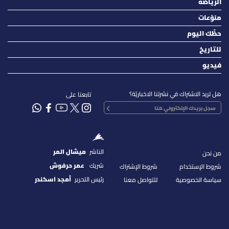
الرياضة
منوّعات
حظّك اليوم
للتاريخ
فيديو
هل تريد الاشتراك في نشرتنا الاخباريّة؟
تابعنا على
الناشر
ميشال المر
من نحن
شريك
عمر حرفوش
شروط الإستخدام
شروط الإشتراك
رئيس التحرير
أمجد اسكندر
سياسة الخصوصية
للتواصل معنا