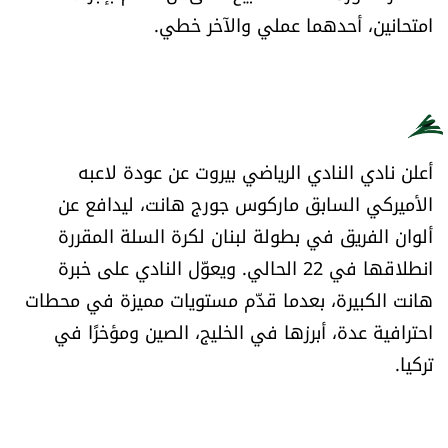
العالم
امتحانين، أحدهما عملي والآخر خطي.
الصحافة الإسرائيلية
ثقافة وفنون
أعلن نادي النادي الرياضي بيروت عن عودة لاعبه
فصل من كتاب
الأميركي السابق ماركوس جورج هانت، ليدافع عن
ألوان الفريق في بطولة لبنان لكرة السلة المقررة
اقرأ تضحك
انطلاقها في 22 الحالي. ويعوّل النادي على خبرة
هانت الكبيرة، بعدما قدّم مستويات مميزة في محطات
كاميرا
احترافية عدة، أبرزها في الخليج، الصين ومؤخرًا في
سجالات
تركيا.
صحّة وصحن