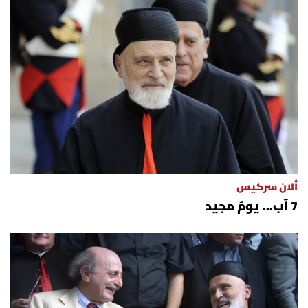
ألان سركيس
7 آب... يومٌ مجيد