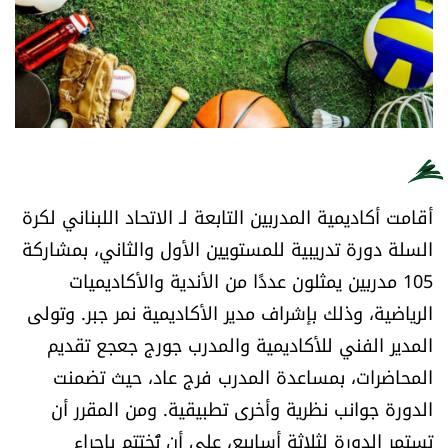
أسرار
متفرقات
نداء القرّاء
خاص الموقع
أقامت أكاديمية المدربين التابعة لـ الاتحاد اللبناني لكرة
السلة دورة تدريبية للمستويين الأول والثاني، بمشاركة
كتّابنا
105 مدربين يمثلون عددًا من الأندية والأكاديميات
تحت المجهر
الرياضية، وذلك بإشراف مدير الأكاديمية نمر جبر. وتولى
المدير الفني للأكاديمية والمدرب جورج جعجع تقديم
آراء
المحاضرات، بمساعدة المدرب فرج عاد، حيث تضمنت
الدورة جوانب نظرية وأخرى تطبيقية. ومن المقرر أن
اقتصاد
تستمر الدورة لثلاثة أسابيع، على أن تُختتم بإجراء