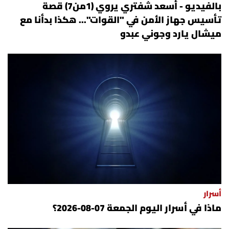
بالفيديو - أسعد شفتري يروي (1من7) قصة
تأسيس جهاز الأمن في "القوات"... هكذا بدأنا مع
ميشال يارد وجوني عبدو
أسرار
ماذا في أسرار اليوم الجمعة 07-08-2026؟