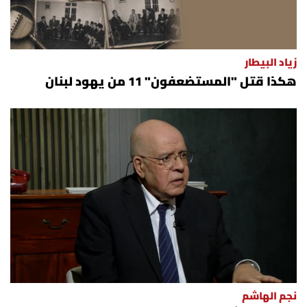
زياد البيطار
هكذا قتل "المستضعفون" 11 من يهود لبنان
نجم الهاشم