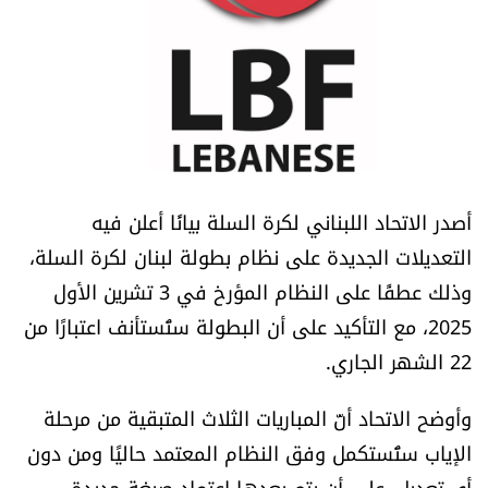
أسرار
متفرقات
نداء القرّاء
خاص الموقع
أصدر الاتحاد اللبناني لكرة السلة بيانًا أعلن فيه
التعديلات الجديدة على نظام بطولة لبنان لكرة السلة،
كتّابنا
وذلك عطفًا على النظام المؤرخ في 3 تشرين الأول
2025، مع التأكيد على أن البطولة ستُستأنف اعتبارًا من
تحت المجهر
22 الشهر الجاري.
آراء
وأوضح الاتحاد أنّ المباريات الثلاث المتبقية من مرحلة
اقتصاد
الإياب ستُستكمل وفق النظام المعتمد حاليًا ومن دون
أي تعديل، على أن يتم بعدها اعتماد صيغة جديدة