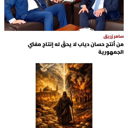
سامر زريق
من أنتج حسان دياب لا يحقّ له إنتاج مفتي
الجمهورية