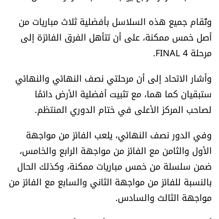
الرياضة
وتُقام جميع هذه السلاسل بأفضلية ثلاث مباريات من
أصل خمس ممكنة، على أن تتأهل الفرق الفائزة إلى
منوّعات
مرحلة FINAL 4.
حظّك اليوم
وأشار الاتحاد إلى أن مرحلتي نصف النهائي والنهائي
ستبقيان كما هما، مع تثبيت أفضلية الأرض دائمًا
للتاريخ
لصاحب المركز الأعلى في ختام الدوري المنتظم.
فيديو
وفي الدور نصف النهائي، يلعب الفائز من مواجهة
الأول والثامن مع الفائز من مواجهة الرابع والخامس،
من نحن
ضمن سلسلة من خمس مباريات ممكنة، وكذلك الحال
بالنسبة للفائز من مواجهة الثاني والسابع مع الفائز من
للتواصل معنا
مواجهة الثالث والسادس.
شروط الاستخدام