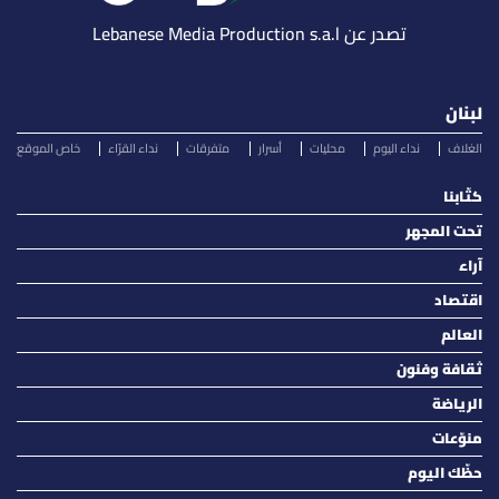
تصدر عن Lebanese Media Production s.a.l
لبنان
الغلاف
نداء اليوم
محليات
أسرار
متفرقات
نداء القرّاء
خاص الموقع
كتّابنا
تحت المجهر
آراء
اقتصاد
العالم
ثقافة وفنون
الرياضة
منوّعات
حظّك اليوم