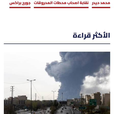
محمد حيدر
نقابة اصحاب محطات المحروقات
جورج براكس
الأكثر قراءة