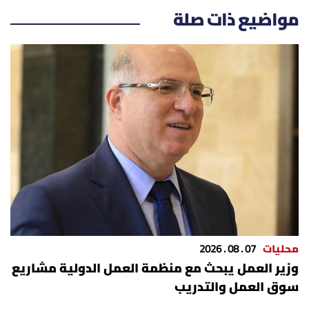
الرياضة
مواضيع ذات صلة
منوّعات
حظّك اليوم
للتاريخ
فيديو
من نحن
محليات
07 . 08 . 2026
للتواصل معنا
وزير العمل يبحث مع منظمة العمل الدولية مشاريع
سوق العمل والتدريب
شروط الاستخدام