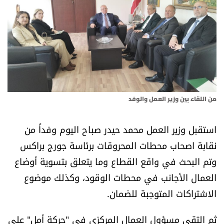
أسرار
متفرقات
نداء القرّاء
خاص الموقع
من اللقاء بين وزير العمل والوفد
كتّابنا
استقبل وزير العمل محمد حيدر صباح اليوم وفداً من
نقابة اصحاب محطات المحروقات برئاسة جورج براكس
تحت المجهر
وتم البحث في واقع القطاع وما يتعلق بتسوية أوضاع
العمال الأجانب في محطات الوقود، وكذلك موضوع
آراء
الاشتراكات المتوجبة للضمان.
اقتصاد
ثم التقى مسؤول العمال المركزي في "حركة أمل" علي