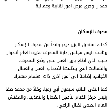
العالم
حمدان وجرى عرض امور نقابية وعمالية.
الصحافة الإسرائيلية
مصرف الإسكان
ثقافة وفنون
كذلك استقبل الوزير حيدر وفداً من مصرف الإسكان
فصل من كتاب
برئاسة رئيس مجلس إدارة المصرف مديره العام أنطوان
حبيب الذي أطلع وزير العمل على وضع المصرف،
اقرأ تضحك
والكفالات التي ينظمها لأصحاب العمل والعمال
كاميرا
الأجانب، إضافة الى أمور أخرى ذات اهتمام مشترك.
كما التقى النائب سيمون أبي رميا، وكلاً من محمد صفا
سجالات
رئيس مركز الخيام لتأهيل الضحايا والتعذيب، والمفتش
صحّة وصحن
العام الصحي نضال الراعي.