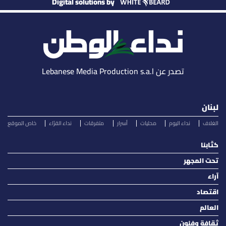
Digital solutions by
تصدر عن Lebanese Media Production s.a.l
لبنان
الغلاف
نداء اليوم
محليات
أسرار
متفرقات
نداء القرّاء
خاص الموقع
كتّابنا
تحت المجهر
آراء
اقتصاد
العالم
ثقافة وفنون