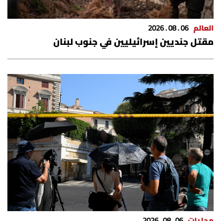
الرياضة
العالم
06 . 08 . 2026
منوّعات
مقتل جنديين إسرائيليين في جنوب لبنان
حظّك اليوم
للتاريخ
فيديو
من نحن
للتواصل معنا
شروط الاستخدام
محليات
06 . 08 . 2026