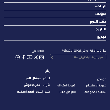
الرياضة
منوّعات
حظّك اليوم
للتاريخ
فيديو
هل تريد الاشتراك في نشرتنا الاخباريّة؟
تابعنا على
الناشر
ميشال المر
من نحن
شريك
عمر حرفوش
شروط الإستخدام
شروط الإشتراك
رئيس التحرير
أمجد اسكندر
سياسة الخصوصية
للتواصل معنا