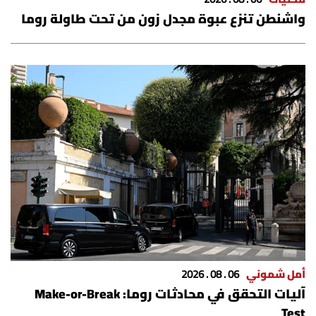
شروط الإشتراك
واشنطن تنزع عبوة مجدل زون من تحت طاولة روما
Digital solutions by
أمل شموني
06 . 08 . 2026
آليات التحقق في محادثات روما: Make-or-Break
Test