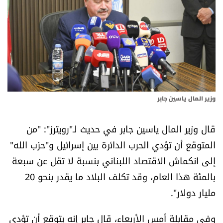
أسرار
متفرقات
نداء القرّاء
خاص الموقع
وزير المال ياسين جابر
كتّابنا
قال وزير المال ياسين جابر في حديث لـ"رويترز": "من
المتوقع أن تؤدي الحرب الدائرة بين إسرائيل و"حزب الله"
تحت المجهر
إلى انكماش الاقتصاد اللبناني بنسبة لا تقل عن سبعة
بالمئة هذا العام، وقد تكلف البلاد ما يقدر بنحو 20
آراء
مليار دولار".
اقتصاد
وفي مقابلة أمس الأربعاء، قال جابر إنه يتوقع أن تؤدي