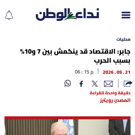
محليات
جابر: الاقتصاد قد ينكمش بين 7 و10%
بسبب الحرب
إقرأ الجريدة
21 . 05 . 2026
06 : 15 م
لبنان
الغلاف
دقيقة واحدة للقراءة
المصدر: رويترز
نداء اليوم
محليات