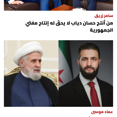
سامر زريق
من أنتج حسان دياب لا يحقّ له إنتاج مفتي
الجمهورية
عماد موسى