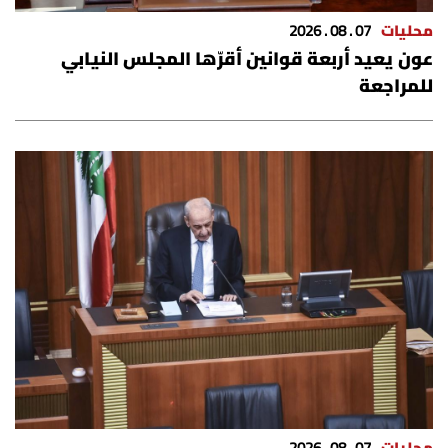
محليات
07 . 08 . 2026
عون يعيد أربعة قوانين أقرّها المجلس النيابي
للمراجعة