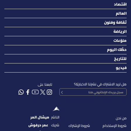
اقتصاد
العالم
ثقافة وفنون
الرياضة
منوّعات
حظّك اليوم
للتاريخ
فيديو
هل تريد الاشتراك في نشرتنا الاخباريّة؟
تابعنا على
الناشر
ميشال المر
من نحن
شريك
عمر حرفوش
شروط الإستخدام
شروط الإشتراك