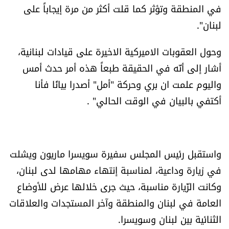
في المنطقة وتؤثر كما قلت أكثر من مرة إيجاباً على
شروط الإشتراك
لبنان".
Digital solutions by
وحول العقوبات الاميركية الاخيرة على قيادات لبنانية،
أشار إلى أنّه في الحقيقة طبعاً هذه أمر حدث أمس
واليوم علمت ان بري وحركة "أمل" أصدرا بيانًا فأنا
أكتفي بالبيان في الوقت الحالي" .
واستقبل رئيس المجلس سفيرة سويسرا ماريون ويشلت
في زيارة وداعية، لمناسبة إنتهاء مهامها لدى لبنان،
وكانت الزّيارة مناسبة، حيث جرى خلالها عرض للأوضاع
العامة في لبنان والمنطقة وآخر المستجدات والعلاقات
الثنائية بين لبنان وسويسرا.