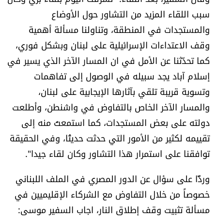
العالم
سبب اللقاء المزيد من التشاور حول الأوضاع
والمستجدات في المنطقة، وتناولنا مسألة أهمية
الصحافة الإسرائيلية
وقف الاعتداءات الإسرائيلية على لبنان وبشكل فوري،
كما تحدّثنا عن الأمل في ان المسار الآخر الذي يسير في
ثقافة وفنون
إسلام آباد يجد سبيله في الوصول إلى تفاهمات
وتسوية قريبة تلقي بآثارها الإيجابية على لبنان،
فصل من كتاب
والمسار الآخر الخاص بالتفاوض في واشنطن، وأطلعت
اقرأ تضحك
دولته على بعض المستجدات، كما استمعتُ منه إلى
تقييمه لكثير من الأمور التي حدثت حديثًا، وفي الحقيقة
كاميرا
توافقنا على استمرار هذا التشاور وكان لقاء جيدا".
سجالات
​وردًّا على سؤال عن الدور المصري في الملف اللبناني
خصوصاً من خلال التفاوض مع الشركاء الإقليميين في
صحّة وصحن
مسألة تثبيت وقف إطلاق النار، ​اجاب السفير موسى: