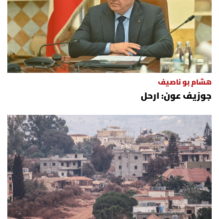
هشام بو ناصيف
جوزيف عون: ارحل