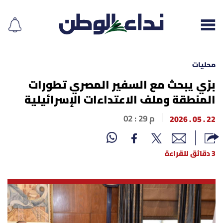
محليات
برّي يبحث مع السفير المصري تطورات
المنطقة وملف الاعتداءات الإسرائيلية
إقرأ الجريدة
22 . 05 . 2026
02 : 29 م
لبنان
الغلاف
3 دقائق للقراءة
نداء اليوم
محليات