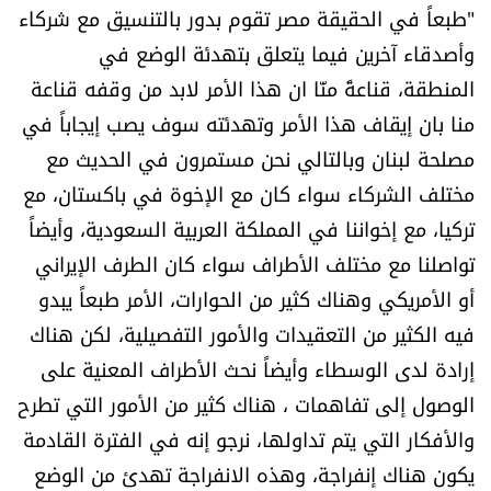
"طبعاً في الحقيقة مصر تقوم بدور بالتنسيق مع شركاء
الرياضة
وأصدقاء آخرين فيما يتعلق بتهدئة الوضع في
المنطقة، قناعةً منّا ان هذا الأمر لابد من وقفه قناعة
منوّعات
منا بان إيقاف هذا الأمر وتهدئته سوف يصب إيجاباً في
حظّك اليوم
مصلحة لبنان وبالتالي نحن مستمرون في الحديث مع
مختلف الشركاء سواء كان مع الإخوة في باكستان، مع
للتاريخ
تركيا، مع إخواننا في المملكة العربية السعودية، وأيضاً
تواصلنا مع مختلف الأطراف سواء كان الطرف الإيراني
فيديو
أو الأمريكي وهناك كثير من الحوارات، الأمر طبعاً يبدو
فيه الكثير من التعقيدات والأمور التفصيلية، لكن هناك
من نحن
إرادة لدى الوسطاء وأيضاً نحث الأطراف المعنية على
الوصول إلى تفاهمات ، هناك كثير من الأمور التي تطرح
للتواصل معنا
والأفكار التي يتم تداولها، نرجو إنه في الفترة القادمة
شروط الاستخدام
يكون هناك إنفراجة، وهذه الانفراجة تهدئ من الوضع