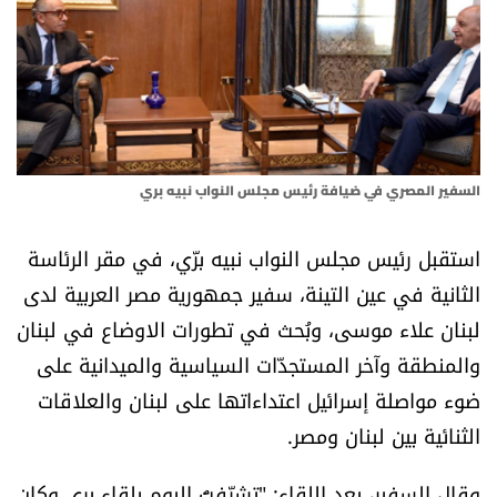
أسرار
متفرقات
نداء القرّاء
السفير المصري في ضيافة رئيس مجلس النواب نبيه بري
خاص الموقع
استقبل رئيس مجلس النواب نبيه برّي، في مقر الرئاسة
كتّابنا
الثانية في عين التينة، سفير جمهورية مصر العربية لدى
لبنان علاء موسى، وبُحث في تطورات الاوضاع في لبنان
تحت المجهر
والمنطقة وآخر المستجدّات السياسية والميدانية على
آراء
ضوء مواصلة إسرائيل اعتداءاتها على لبنان والعلاقات
الثنائية بين لبنان ومصر.
اقتصاد
وقال السفير، بعد اللقاء: "تشرّفتُ اليوم بلقاء بري وكان