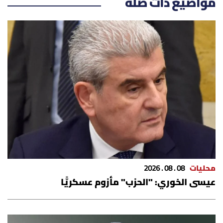
مواضيع ذات صلة
شروط الإشتراك
Digital solutions by
محليات
08 . 08 . 2026
عيسى الخوري: "الحزب" مأزوم عسكريًّا