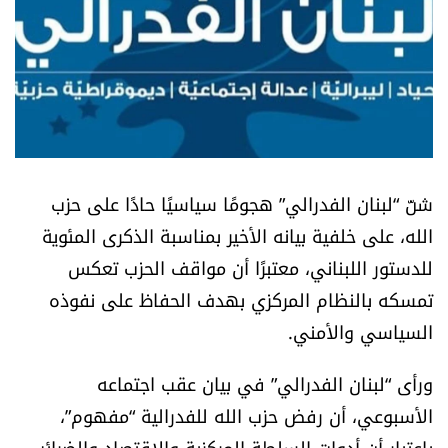
أسرار
متفرقات
نداء القرّاء
خاص الموقع
شنّ “لبنان الفدرالي” هجومًا سياسيًا حادًا على حزب
الله، على خلفية بيانه الأخير بمناسبة الذكرى المئوية
كتّابنا
للدستور اللبناني، معتبرًا أن مواقف الحزب تعكس
تمسكه بالنظام المركزي بهدف الحفاظ على نفوذه
تحت المجهر
السياسي والأمني.
آراء
ورأى “لبنان الفدرالي” في بيان عقب اجتماعه
اقتصاد
الأسبوعي، أن رفض حزب الله للفدرالية “مفهوم”،
باعتبار أن أدوات السلطة المركزية والاقتصاد والضرائب