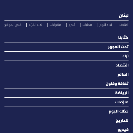
لبنان
الغلاف
نداء اليوم
محليات
أسرار
متفرقات
نداء القرّاء
خاص الموقع
كتّابنا
تحت المجهر
آراء
اقتصاد
العالم
ثقافة وفنون
الرياضة
منوّعات
حظّك اليوم
للتاريخ
فيديو