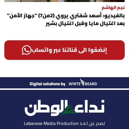
نجم الهاشم
بالفيديو: أسعد شفتري يروي (2من7) "جهاز الأمن"
بعد اغتيال مايا وقبل اغتيال بشير
إنضمّوا الى قناتنا عبر واتساب
Digital solutions by
تصدر عن Lebanese Media Production s.a.l