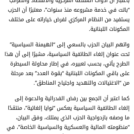
العالم
“باتت في خدمة مشروعه منذ سنوات”، معتبرًا أن الحزب
يستفيد من النظام المركزي لفرض خياراته على مختلف
الصحافة الإسرائيلية
المكونات اللبنانية.
ثقافة وفنون
واتهم البيان الحزب بالسعي إلى “الهيمنة السياسية”
تحت عنوان إلغاء الطائفية السياسية، مشيرًا إلى أن هذا
فصل من كتاب
الطرح يأتي، بحسب تعبيره، في إطار محاولة السيطرة
على باقي المكونات اللبنانية “بقوة العدد” بعد مرحلة
اقرأ تضحك
من “الاغتيالات والتهديد واجتياح المناطق”.
كاميرا
كما اعتبر أن الجمع بين رفض الفدرالية والدعوة إلى
سجالات
إلغاء الطائفية السياسية يعكس “نوايا إلغائية”، منتقدًا
ما وصفه بازدواجية الحزب الذي يمتلك، وفق البيان،
صحّة وصحن
“منظومته المالية والعسكرية والسياسية الخاصة”، في