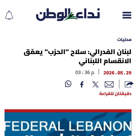
محليات
لبنان الفدرالي: سلاح "الحزب" يعمّق
الانقسام اللبناني
إقرأ الجريدة
29 . 05 . 2026
03 : 36 م
لبنان
الغلاف
دقيقتان للقراءة
نداء اليوم
محليات