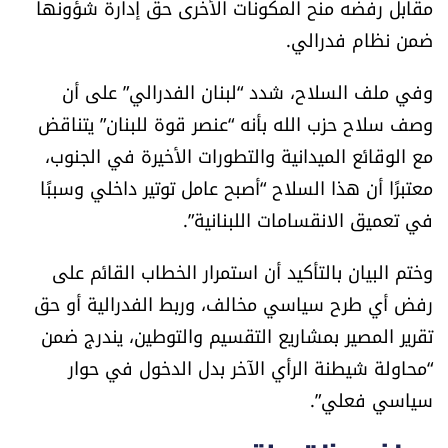
مقابل رفضه منح المكونات الأخرى حق إدارة شؤونها
الرياضة
ضمن نظام فدرالي.
منوّعات
وفي ملف السلاح، شدد “لبنان الفدرالي” على أن
وصف سلاح حزب الله بأنه “عنصر قوة للبنان” يتناقض
حظّك اليوم
مع الوقائع الميدانية والتطورات الأخيرة في الجنوب،
معتبرًا أن هذا السلاح “أصبح عامل توتير داخلي وسببًا
للتاريخ
في تعميق الانقسامات اللبنانية”.
فيديو
وختم البيان بالتأكيد أن استمرار الخطاب القائم على
رفض أي طرح سياسي مخالف، وربط الفدرالية أو حق
من نحن
تقرير المصير بمشاريع التقسيم والتوطين، يندرج ضمن
“محاولة شيطنة الرأي الآخر بدل الدخول في حوار
للتواصل معنا
سياسي فعلي”.
شروط الاستخدام