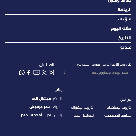
ثقافة وفنون
الرياضة
منوّعات
حظّك اليوم
للتاريخ
فيديو
هل تريد الاشتراك في نشرتنا الاخباريّة؟
تابعنا على
الناشر
ميشال المر
من نحن
شريك
عمر حرفوش
شروط الإستخدام
شروط الإشتراك
رئيس التحرير
أمجد اسكندر
سياسة الخصوصية
للتواصل معنا