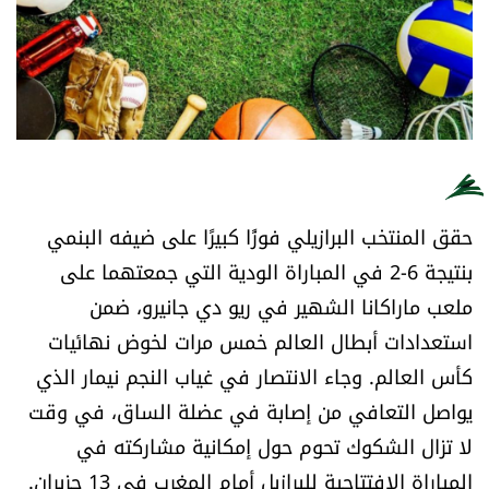
أسرار
متفرقات
نداء القرّاء
خاص الموقع
حقق المنتخب البرازيلي فوزًا كبيرًا على ضيفه البنمي
بنتيجة 6-2 في المباراة الودية التي جمعتهما على
كتّابنا
ملعب ماراكانا الشهير في ريو دي جانيرو، ضمن
تحت المجهر
استعدادات أبطال العالم خمس مرات لخوض نهائيات
كأس العالم. وجاء الانتصار في غياب النجم نيمار الذي
آراء
يواصل التعافي من إصابة في عضلة الساق، في وقت
لا تزال الشكوك تحوم حول إمكانية مشاركته في
اقتصاد
المباراة الافتتاحية للبرازيل أمام المغرب في 13 حزيران.