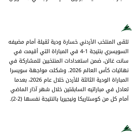
العالم
الصحافة الإسرائيلية
ثقافة وفنون
تلقى المنتخب الأردني خسارة ودية ثقيلة أمام مضيفه
السويسري بنتيجة 1-4 في المباراة التي أقيمت في
فصل من كتاب
سانت غالن، ضمن استعدادات المنتخبين للمشاركة في
نهائيات كأس العالم 2026. وشكلت مواجهة سويسرا
اقرأ تضحك
المباراة الودية الثالثة للأردن خلال عام 2026، بعدما
تعادل في مباراتيه السابقتين خلال شهر آذار الماضي
كاميرا
أمام كل من كوستاريكا ونيجيريا بالنتيجة نفسها (2-2).
سجالات
صحّة وصحن