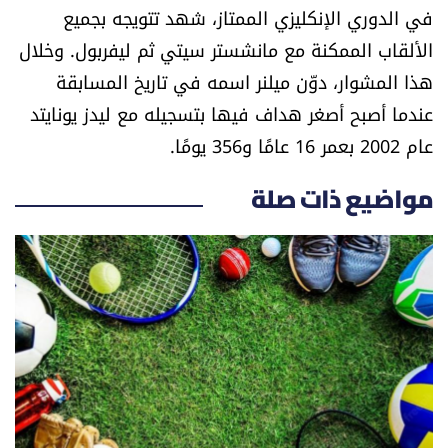
في الدوري الإنكليزي الممتاز، شهد تتويجه بجميع
شروط الإشتراك
الألقاب الممكنة مع مانشستر سيتي ثم ليفربول. وخلال
هذا المشوار، دوّن ميلنر اسمه في تاريخ المسابقة
Digital solutions by
عندما أصبح أصغر هداف فيها بتسجيله مع ليدز يونايتد
عام 2002 بعمر 16 عامًا و356 يومًا.
مواضيع ذات صلة