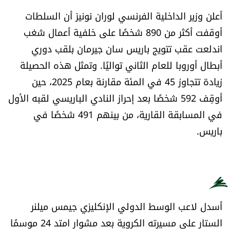
الرياضة
أعلن وزير الداخلية الفرنسي لوران نونيز أن السلطات
أوقفت أكثر من 890 شخصًا على خلفية أعمال شغب
منوّعات
اندلعت عقب تتويج باريس سان جيرمان بلقب دوري
أبطال أوروبا للعام الثاني تواليًا. وتمثل هذه الحصيلة
حظّك اليوم
زيادة تتجاوز 45 في المئة مقارنة بعام 2025، حين
أوقِف 592 شخصًا بعد إحراز النادي الباريسي لقبه الأول
للتاريخ
في المسابقة القارية، من بينهم 491 شخصًا في
فيديو
باريس.
من نحن
للتواصل معنا
أسدل لاعب الوسط الدولي الإنكليزي جيمس ميلنر
شروط الاستخدام
الستار على مسيرته الكروية بعد مشوار امتد 24 موسمًا