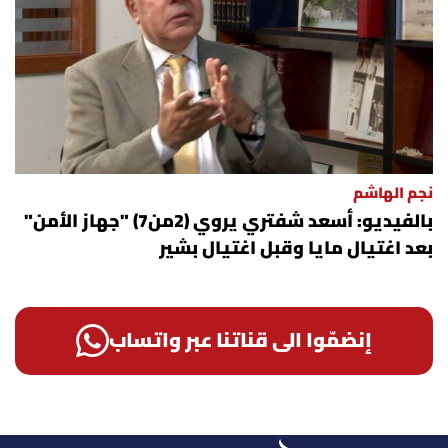
نجم الهاشم
بالفيديو: أسعد شفتري يروي (2من7) "جهاز الأمن"
بعد اغتيال مايا وقبل اغتيال بشير
إنضمّوا الى قناتنا عبر واتساب