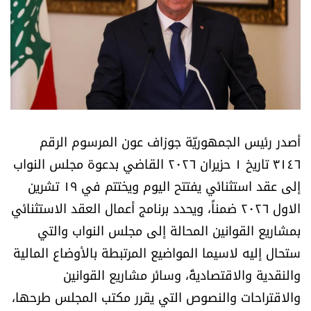
أسرار
متفرقات
نداء القرّاء
خاص الموقع
أصدر رئيس الجمهوريّة جوزاف عون المرسوم الرقم
٣١٤٦ تاريخ ١ حزيران ٢٠٢٦ القاضي بدعوة مجلس النواب
كتّابنا
إلى عقد استثنائي يفتتح اليوم ويختتم في ١٩ تشرين
الاول ٢٠٢٦ ضمناً، ويحدد برنامج أعمال العقد الاستثنائي
تحت المجهر
بمشاريع القوانين المحالة إلى مجلس النواب والتي
آراء
ستحال إليه لاسيما المواضيع المرتبطة بالأوضاع المالية
والنقدية والاقتصاديةً، وسائر مشاريع القوانين
اقتصاد
والاقتراحات والنصوص التي يقرر مكتب المجلس طرحها،