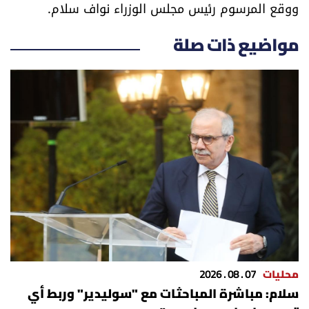
ووقع المرسوم رئيس مجلس الوزراء نواف سلام.
العالم
مواضيع ذات صلة
الصحافة الإسرائيلية
ثقافة وفنون
فصل من كتاب
اقرأ تضحك
كاميرا
سجالات
محليات
07 . 08 . 2026
صحّة وصحن
سلام: مباشرة المباحثات مع "سوليدير" وربط أي