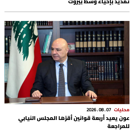
تمديد بإحياء وسط بيروت
الرياضة
منوّعات
حظّك اليوم
للتاريخ
فيديو
من نحن
محليات
07 . 08 . 2026
للتواصل معنا
عون يعيد أربعة قوانين أقرّها المجلس النيابي
للمراجعة
شروط الاستخدام