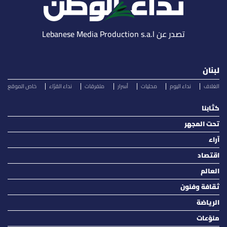
تصدر عن Lebanese Media Production s.a.l
لبنان
الغلاف
نداء اليوم
محليات
أسرار
متفرقات
نداء القرّاء
خاص الموقع
كتّابنا
تحت المجهر
آراء
اقتصاد
العالم
ثقافة وفنون
الرياضة
منوّعات