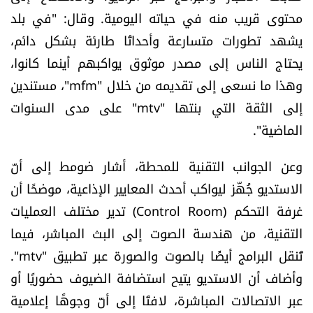
محتوى قريب منه في حياته اليومية. وقال: "في بلد
يشهد تطورات متسارعة وأحداثًا طارئة بشكل دائم،
يحتاج الناس إلى مصدر موثوق يواكبهم أينما كانوا،
وهذا ما نسعى إلى تقديمه من خلال "mfm"، مستندين
إلى الثقة التي بنتها "mtv" على مدى السنوات
الماضية".
وعن الجوانب التقنية للمحطة، أشار ضومط إلى أنّ
الاستديو جُهّز ليواكب أحدث المعايير الإذاعية، موضحًا أن
غرفة التحكم (Control Room) تدير مختلف العمليات
التقنية، من هندسة الصوت إلى البث المباشر، فيما
تُنقل البرامج أيضًا بالصوت والصورة عبر تطبيق "mtv".
وأضاف أن الاستديو يتيح استضافة الضيوف حضوريًا أو
عبر الاتصالات المباشرة، لافتًا إلى أنّ وجوهًا إعلامية