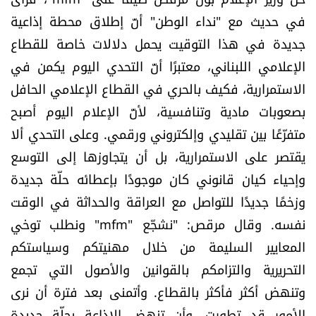
الرياضة
في حديث مع "نداء الوطن" أنّ إطلاق محطة إذاعية
جديدة في هذا التوقيت يحمل دلالات خاصة للقطاع
منوّعات
الإعلامي اللبناني، معتبرًا أنّ التحدي اليوم يكمن في
الاستمرارية، فكيف بالحري في القطاع الإعلامي الحافل
حظّك اليوم
بصعوبات مادية وتنافسية، لأنّ الإعلام اليوم أصبح
متفرّعًا بين تقليدي وإلكتروني ورقمي. وعلى التحدي ألا
للتاريخ
يقتصر على الاستمرارية، بل أن يتجاوزها إلى التوسع
فيديو
وإحياء كيان قانوني كان موجودًا بإعطائه حلّة جديدة
وزخمًا جديدًا للتواصل مع العراقة والحداثة في الوقت
نفسه. وقال مرقص: "نشجّع "mfm" ونطلب توخي
من نحن
المعايير السليمة من خلال مهنيتكم وسياستكم
للتواصل معنا
التحريرية والتزامكم بالقوانين والأصول التي تجمع
وتنهض أكثر فأكثر بالقطاع. وأتمنى بعد فترة أن نرى
شروط الاستخدام
الأمور قد تطورت، وأن تنهض الإذاعة بحلّة جديدة