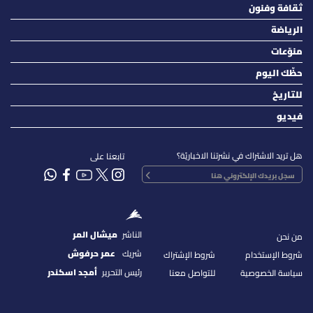
ثقافة وفنون
الرياضة
منوّعات
حظّك اليوم
للتاريخ
فيديو
هل تريد الاشتراك في نشرتنا الاخباريّة؟
تابعنا على
الناشر
ميشال المر
من نحن
شريك
عمر حرفوش
شروط الإستخدام
شروط الإشتراك
رئيس التحرير
أمجد اسكندر
سياسة الخصوصية
للتواصل معنا