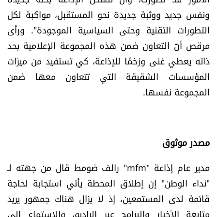
شروط الإشتراك
ونفس جديد ووثبة جديدة نحو المستقبل، مواكبة لكل
التطورات التقنية وحتى السياسية الموجودة". ورأى
مرقص أنّ التعاون ضمن هذه المجموعة الإعلامية بحد
Digital solutions by
ذاته يعطي غنى وزخمًا للإذاعة، كي تستفيد من ميزات
المؤسسات الشقيقة التي تتعاون معها ضمن
المجموعة نفسها.
مصدر موثوق
مدير عام إذاعة "mfm" رالف ضومط قال من جهته لـ
"نداء الوطن" إن إطلاق المحطة يأتي استجابة لحاجة
قائمة لدى المستمعين، إذ لا يزال هناك جمهور يريد
متابعة الأخبار والبرامج عبر الراديو، والاستماع إلى