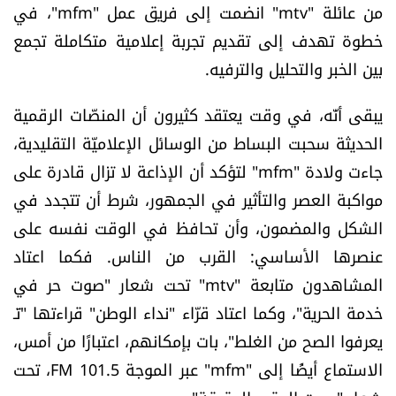
من عائلة "mtv" انضمت إلى فريق عمل "mfm"، في
خطوة تهدف إلى تقديم تجربة إعلامية متكاملة تجمع
بين الخبر والتحليل والترفيه.
يبقى أنّه، في وقت يعتقد كثيرون أن المنصّات الرقمية
الحديثة سحبت البساط من الوسائل الإعلاميّة التقليدية،
جاءت ولادة "mfm" لتؤكد أن الإذاعة لا تزال قادرة على
مواكبة العصر والتأثير في الجمهور، شرط أن تتجدد في
الشكل والمضمون، وأن تحافظ في الوقت نفسه على
عنصرها الأساسي: القرب من الناس. فكما اعتاد
المشاهدون متابعة "mtv" تحت شعار "صوت حر في
خدمة الحرية"، وكما اعتاد قرّاء "نداء الوطن" قراءتها "تَـ
يعرفوا الصح من الغلط"، بات بإمكانهم، اعتبارًا من أمس،
الاستماع أيضًا إلى "mfm" عبر الموجة 101.5 FM، تحت