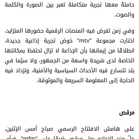
حاملةً معها تجربة متكاملة تعبر بين الصورة والكلمة
العالم
والصوت.
الصحافة الإسرائيلية
وفي زمن تفرض فيه المنصات الرقمية حضورها المتزايد،
اختارت مجموعة "mtv" خوض تجربة إذاعية جديدة،
ثقافة وفنون
انطلاقًا من إيمانها بأن الإذاعة لا تزال تحتفظ بمكانتها
الخاصة لدى شريحة واسعة من الجمهور، ولا سيّما في
فصل من كتاب
بلد تتسارع فيه الأحداث السياسية والأمنية، وتزداد فيه
اقرأ تضحك
الحاجة إلى المعلومة السريعة والموثوقة.
كاميرا
سجالات
مرقص
على هامش الافتتاح الرسمي صباح أمس الإثنين،
صحّة وصحن
حلّ
وزير الإعلام بول مرقص ضيفًا على
"mfm"
، فرأى