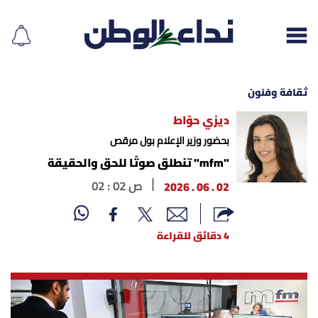
ثقافة وفنون
ديزي حوّاط
إقرأ الجريدة
بحضور وزير الإعلام بول مرقص
"mfm" تنطلق صوتًا للحق والحقيقة
لبنان
02 . 06 . 2026
02 : 02 ص
الغلاف
4 دقائق للقراءة
نداء اليوم
محليات