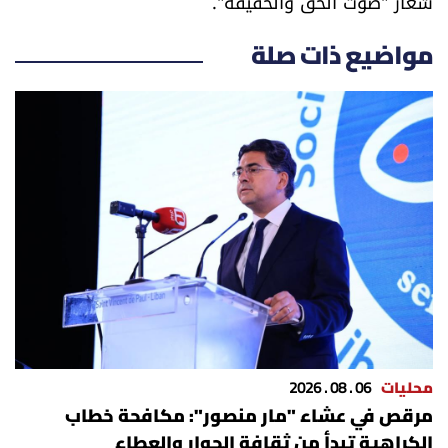
شعار "صوت الحق والحقيقة".
مواضيع ذات صلة
محليات
06 . 08 . 2026
مرقص في عشاء "مار منصور": مكافحة خطاب
الكراهية تبدأ من ثقافة الحوار والعطاء