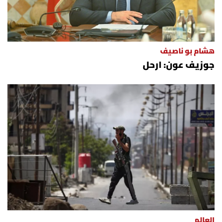
هشام بو ناصيف
جوزيف عون: ارحل
العالم