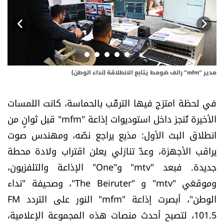
أسرار
متفرقات
نداء القرّاء
مدير "mfm" رالف ضومط يتابع الانطلاقة (نداء الوطن)
وزير 
خاص الموقع
في لحظة امتزج فيها الترقّب بالحماسة، كانت اللمسات
الأخيرة تُنجز داخل استوديوات إذاعة "mfm" قبل ثوانٍ من
كتّابنا
انطلاق البث الأول: مذيع يراجع نصّه، ومهندس صوت
يراقب الأجهزة، وعدّ تنازلي يعلن اقتراب ولادة محطة
تحت المجهر
جديدة. فبعد "mtv" و"One" الإذاعة والتلفزيون،
آراء
وموقعَي "mtv" و "The Beiruter"، وصحيفة "نداء
الوطن"، أبصرت إذاعة "mfm" النور على التردد FM
اقتصاد
101.5، لتصبح أحدث منصات هذه المجموعة الإعلامية،