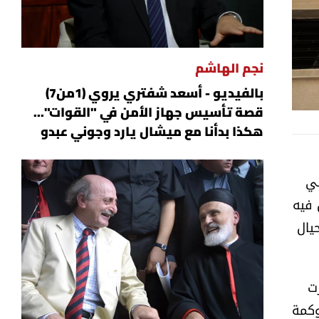
نجم الهاشم
بالفيديو - أسعد شفتري يروي (1من7)
قصة تأسيس جهاز الأمن في "القوات"...
هكذا بدأنا مع ميشال يارد وجوني عبدو
لي
 فيه
يال
ت
وكمة