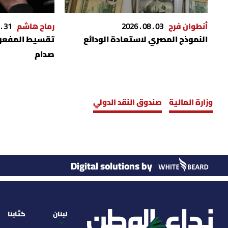
أنطوان فرح
03 . 08 . 2026
رماح هاشم
31 . 07 . 2026
النموذج المصري لاستعادة الودائع
تقسيط المفعو
صدام
وزارة المالية
صندوق النقد الدولي
Digital solutions by
لبنان
كتّابنا