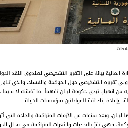
لاحات
رة المالية بيانا، على التقرير التشخيصي لصندوق النقد الدو
ولي تقريره التشخيصي حول الحوكمة والفساد، والذي تناول
 من انهيار. تبدي حكومة لبنان تفهماً لما تضمّنه لا سيما ح
ة، وإعادة بناء ثقة المواطنين بمؤسسات الدولة.
بنان، وبعد سنوات من الأزمات المتراكمة والحادة التي أثّر
ة، فهي تقرّ بالتحديات والثغرات المتراكمة في مجال الح