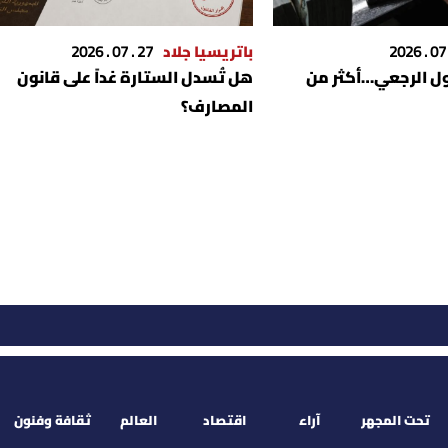
باتريسيا جلاد
27 . 07 . 2026
ل الرجعي…أكثر من
هل تُسدل الستارة غداً على قانون
المصارف؟
تحت المجهر
آراء
اقتصاد
العالم
ثقافة وفنون