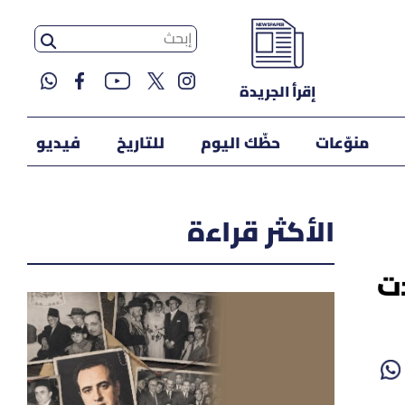
إقرأ الجريدة
منوّعات
حظّك اليوم
للتاريخ
فيديو
الأكثر قراءة
دت