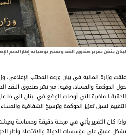
لبنان يثمّن تقرير صندوق النقد ويعتبر توصياته إطارًا لدعم الإص
علقت وزارة المالية في بيان وزعه المطتب الإعلامي، وزا
حول الحوكمة والفساد، وفيه: مع نشر صندوق النقد الد
الحقبة الماضية التي أوصلت الوضع في لبنان الى ما عليه
التقييم لسبل تعزيز الحوكمة وترسيخ الشفافية والمساءل
وإذا كان التقرير يأتي في مرحلة دقيقة وحساسة يعيشها ل
بشكل عميق على مؤسسات الدولة والاقتصاد وأطر الحوكم