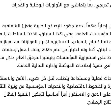
ل تدريجي، بما يتماشى مع الأولويات الوطنية والقدرات
 إطاراً مهماً لدعم جهود الإصلاح الجارية وتعزيز الشفافية
لمؤسسات العامة. وفي هذا السياق، اتخذت السلطات بالف
 الالتزام بالمواعيد الدستورية لإقرار الموازنات منذ موازنة
2024، وأوقفت الحكومة اللجوء الى الاستدانة من مصرف لبنان، كما وتم اعتباراً من عام 2025 وقف العمل بسلفات
حفاظ على استمرارية المؤسسات وتيسير المرفق العام خلال س
 تنفيذ إصلاحات الحوكمة وإدارة المالية العامة.
حات فعلية ومستدامة يتطلب، قبل كل شيء، الأمن والاستقرا
رة والضغوط الاقتصادية والتحديات المؤسسية من وتيرة التقد
 الامن و الاستقرار أمراً أساسياً لتمكين التنفيذ الفعّال
ئج الإصلاح.