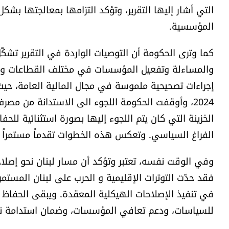
التي أشار إليها التقرير، وتؤكد التزامها بمعالجتها بشك
المؤسسية.
كما وترى الحكومة أن التوصيات الواردة في التقرير تشكّل
والمساءلة وتفعيل المؤسسات في مختلف القطاعات وا
إجراءات تصحيحية ملموسة في مجال المالية العامة، حيث تم
الخزينة التي كان يتم اللجوء إليها بصورة استثنائية لل
الفراغ السياسي. وتعكس هذه الخطوات تقدماً مستمراً في
وفي الوقت نفسه، تعتبر وتؤكد أن مسار لبنان نحو إصلا
فقد حدّت التوترات الإقليمية و الحرب على لبنان المستم
في تنفيذ الإصلاحات الهيكلية المعقدة. ويبقى الحفاظ على
للسياسات، ودعم تعافي المؤسسات، وضمان استدامة نتا