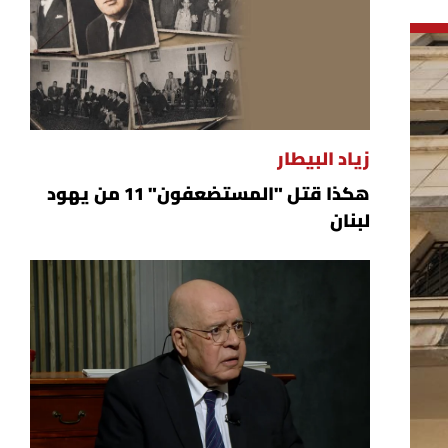
زياد البيطار
هكذا قتل "المستضعفون" 11 من يهود
لبنان