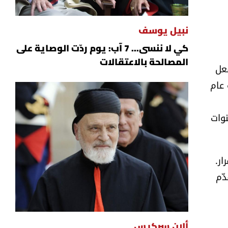
نبيل يوسف
كي لا ننسى... 7 آب: يوم ردّت الوصاية على
المصالحة بالاعتقالات
عل
 عام
نوات
ر.
ّم
ألان سركيس