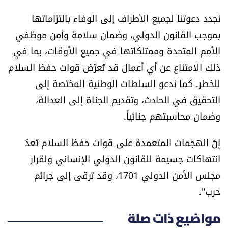
الرياضة
نجدد دعوتنا لجميع الأطراف إلى الوفاء بالتزاماتها
بموجب القانون الدولي، وضمان سلامة وأمن موظفي
منوّعات
الأمم المتحدة وممتلكاتها في جميع الأوقات، بما في
ذلك الامتناع عن أي أعمال قد تُعرّض قوات حفظ السلام
حظّك اليوم
للخطر. كما ندعو السلطات الوطنية المختصة إلى
للتاريخ
التحقيق في الحادث، وتقديم الجناة إلى العدالة،
وضمان محاسبتهم جنائياً.
فيديو
إنّ الهجمات المتعمدة على قوات حفظ السلام تُعدّ
انتهاكات جسيمة للقانون الدولي الإنساني ولقرار
من نحن
مجلس الأمن الدولي 1701، وقد ترقى إلى جرائم
حرب".
للتواصل معنا
شروط الاستخدام
مواضيع ذات صلة