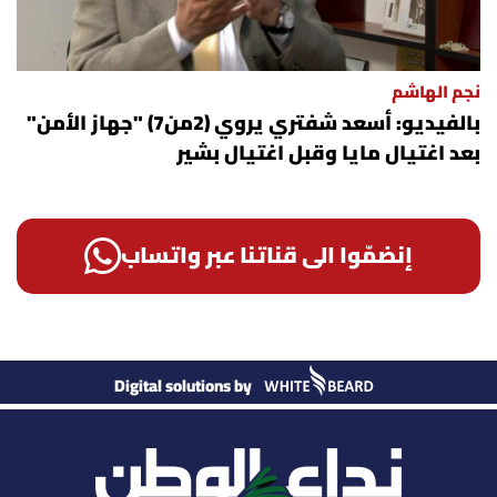
نجم الهاشم
بالفيديو: أسعد شفتري يروي (2من7) "جهاز الأمن"
بعد اغتيال مايا وقبل اغتيال بشير
إنضمّوا الى قناتنا عبر واتساب
Digital solutions by