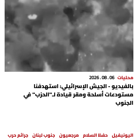
محليات
06 . 08 . 2026
بالفيديو - الجيش الإسرائيلي: استهدفنا
مستودعات أسلحة ومقر قيادة لـ"الحزب" في
الجنوب
اليونيفيل
حفظ السلام
مرجعيون
جنوب لبنان
جرائم حرب