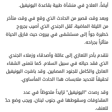
أيضاً، العلاج في منشأة طبية بقاعدة اليونيفيل.
العالم
وبعد وقت قصير من الحادث الذي وقع في وقت متأخر
الصحافة الإسرائيلية
من الليلة الماضية، نُقل الجندي الذي أصيب بجروح
خطيرة جواً إلى مستشفى في بيروت حيث فارق الحياة
ثقافة وفنون
متأثراً بجراحه.
فصل من كتاب
نتقدم بأحر التعازي إلى عائلة وأصدقاء وزملاء الجندي
اقرأ تضحك
الذي فقد حياته في سبيل السلام. كما نتمنى الشفاء
العاجل والكامل للجنود المصابين. وقد باشرت اليونيفيل
كاميرا
تحقيقاً لتحديد ملابسات هذا الحادث المأساوي.
سجالات
وقد رصدت "اليونيفيل" تزايداً ملحوظاً في عدد
المقذوفات وسقوطها في جنوب لبنان، ويجب وضع حدّ
صحّة وصحن
للعنف.