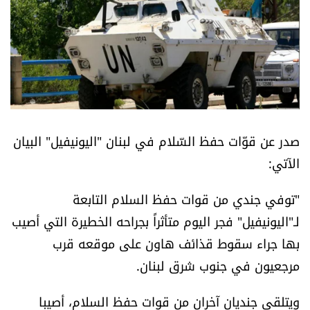
أسرار
متفرقات
نداء القرّاء
خاص الموقع
صدر عن قوّات حفظ السّلام في لبنان "اليونيفيل" البيان
الآتي:
كتّابنا
"توفي جندي من قوات حفظ السلام التابعة
تحت المجهر
لـ"اليونيفيل" فجر اليوم متأثراً بجراحه الخطيرة التي أصيب
بها جراء سقوط قذائف هاون على موقعه قرب
آراء
مرجعيون في جنوب شرق لبنان.
اقتصاد
ويتلقى جنديان آخران من قوات حفظ السلام، أصيبا