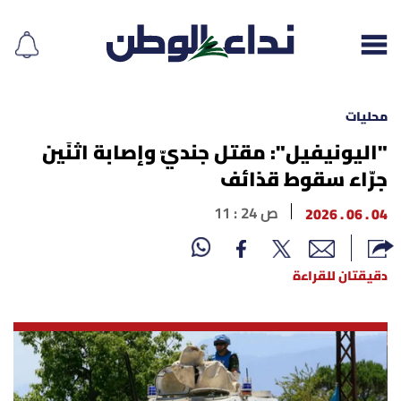
محليات
"اليونيفيل": مقتل جنديّ وإصابة اثنَين
جرّاء سقوط قذائف
إقرأ الجريدة
04 . 06 . 2026
11 : 24 ص
لبنان
الغلاف
دقيقتان للقراءة
نداء اليوم
محليات