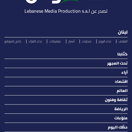
تصدر عن Lebanese Media Production s.a.l
لبنان
الغلاف
نداء اليوم
محليات
أسرار
متفرقات
نداء القرّاء
خاص الموقع
كتّابنا
تحت المجهر
آراء
اقتصاد
العالم
ثقافة وفنون
الرياضة
منوّعات
حظّك اليوم