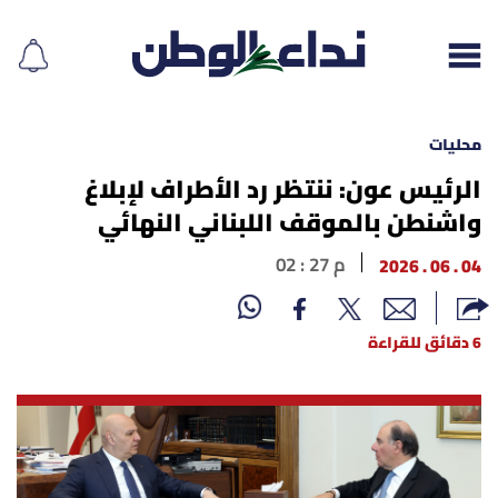
محليات
الرئيس عون: ننتظر رد الأطراف لإبلاغ
واشنطن بالموقف اللبناني النهائي
إقرأ الجريدة
04 . 06 . 2026
02 : 27 م
لبنان
الغلاف
6 دقائق للقراءة
نداء اليوم
محليات