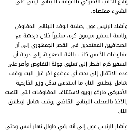
إبلاغ الجانب الأميركي بالموقف اللبناني ليُبنى على
العالم
الشيء مقتضاه.
الصحافة الإسرائيلية
وأشاد الرئيس عون بصلابة الوفد اللبناني المفاوض
برئاسة السفير سيمون كرم، مشيراً خلال دردشة مع
ثقافة وفنون
الصحافيين المعتمدين في القصر الجمهوري إلى أن
مفاوضات الأمس كانت بالغة الصعوبة، إلى درجة أن
فصل من كتاب
السفير كرم اضطر إلى تعليق جولة التفاوض وأصر على
عدم الانتقال إلى بحث أي موضوع آخر قبل البت بوقف
اقرأ تضحك
شامل لإطلاق النار، ما استدعى تدخّل وزير الخارجية
كاميرا
الأميركي ماركو روبيو لاستئناف المفاوضات التي انتهت
بالأخذ بالمطلب اللبناني القاضي بوقف شامل لإطلاق
سجالات
النار.
صحّة وصحن
وأشار الرئيس عون إلى أنه بقي طوال نهار أمس وحتى