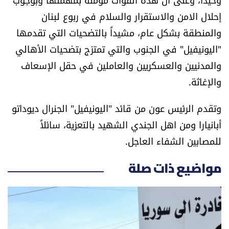
إحلال الامن والاستقرار والسلام في ربوع لبنان
والمنطقة بشكل عام، مشيداً بالتضحيات التي تقدمها
"اليونيفيل" في الجنوب والتي تمتزج بتضحيات الأهالي
والمدنيين والعسكريين والعاملين في حقل الإسعاف
والإغاثة.
وتقدم الرئيس عون من قائد "اليونيفيل" الجنرال ديوداتو
أبانيارا ومن اهل الجندي الشهيد بالتعزية، سائلاً
للمصابين الشفاء العاجل.
مواضيع ذات صلة