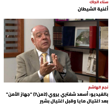
سناء الجاك
أغنية الشيطان
نجم الهاشم
بالفيديو: أسعد شفتري يروي (2من7) "جهاز الأمن"
بعد اغتيال مايا وقبل اغتيال بشير