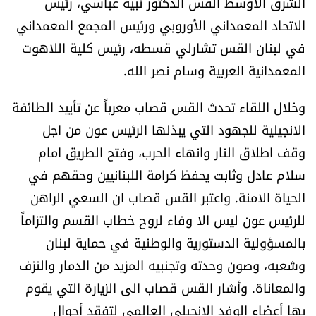
الشرق الأوسط القس الدكتور نبيه عباسي، رئيس
الاتحاد المعمداني الأوروبي ورئيس المجمع المعمداني
في لبنان القس تشارلي قسطه، رئيس كلية اللاهوت
المعمدانية العربية وسام نصر الله.
وخلال اللقاء تحدث القس قصاب معرباً عن تأييد الطائفة
الانجيلية للجهود التي يبذلها الرئيس عون من اجل
وقف اطلاق النار وانهاء الحرب، وفتح الطريق امام
سلام عادل وثابت يحفظ كرامة اللبنانيين وحقهم في
الحياة الامنة. واعتبر القس قصاب ان السعي الراهن
للرئيس عون ليس الا وفاء لروح خطاب القسم والتزاماً
بالمسؤولية الدستورية والوطنية في حماية لبنان
وشعبه، وصون وحدته وتجنبيه المزيد من الدمار والنزف
والمعاناة. وأشار القس قصاب الى الزيارة التي يقوم
بها أعضاء الوفد الإنجيلي العالمي لتفقد أحوال