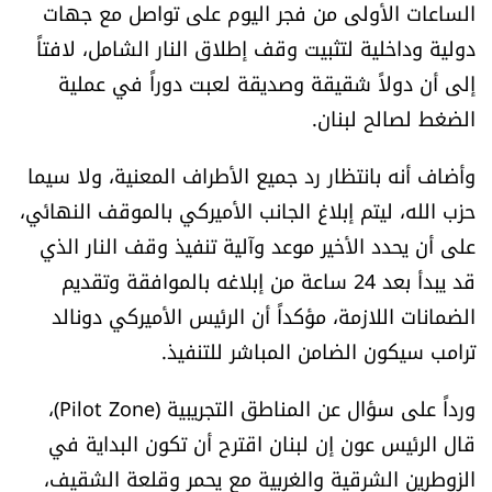
الساعات الأولى من فجر اليوم على تواصل مع جهات
الرياضة
دولية وداخلية لتثبيت وقف إطلاق النار الشامل، لافتاً
إلى أن دولاً شقيقة وصديقة لعبت دوراً في عملية
منوّعات
الضغط لصالح لبنان.
حظّك اليوم
وأضاف أنه بانتظار رد جميع الأطراف المعنية، ولا سيما
حزب الله، ليتم إبلاغ الجانب الأميركي بالموقف النهائي،
للتاريخ
على أن يحدد الأخير موعد وآلية تنفيذ وقف النار الذي
فيديو
قد يبدأ بعد 24 ساعة من إبلاغه بالموافقة وتقديم
الضمانات اللازمة، مؤكداً أن الرئيس الأميركي دونالد
ترامب سيكون الضامن المباشر للتنفيذ.
من نحن
ورداً على سؤال عن المناطق التجريبية (Pilot Zone)،
للتواصل معنا
قال الرئيس عون إن لبنان اقترح أن تكون البداية في
شروط الاستخدام
الزوطرين الشرقية والغربية مع يحمر وقلعة الشقيف،