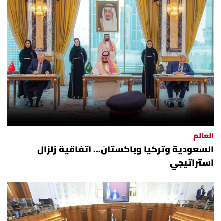
العالم
السعودية وتركيا وباكستان... اتفاقية زلزال
استراتيجي