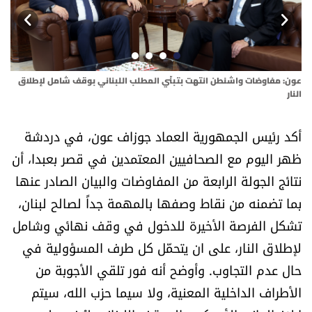
أسرار
متفرقات
عون: مفاوضات واشنطن انتهت بتبنّي المطلب اللبناني بوقف شامل لإطلاق
نداء القرّاء
النار
خاص الموقع
أكد رئيس الجمهورية العماد جوزاف عون، في دردشة
ظهر اليوم مع الصحافيين المعتمدين في قصر بعبدا، أن
كتّابنا
نتائج الجولة الرابعة من المفاوضات والبيان الصادر عنها
بما تضمنه من نقاط وصفها بالمهمة جداً لصالح لبنان،
تحت المجهر
تشكل الفرصة الأخيرة للدخول في وقف نهائي وشامل
لإطلاق النار، على ان يتحمّل كل طرف المسؤولية في
آراء
حال عدم التجاوب. وأوضح أنه فور تلقي الأجوبة من
اقتصاد
الأطراف الداخلية المعنية، ولا سيما حزب الله، سيتم