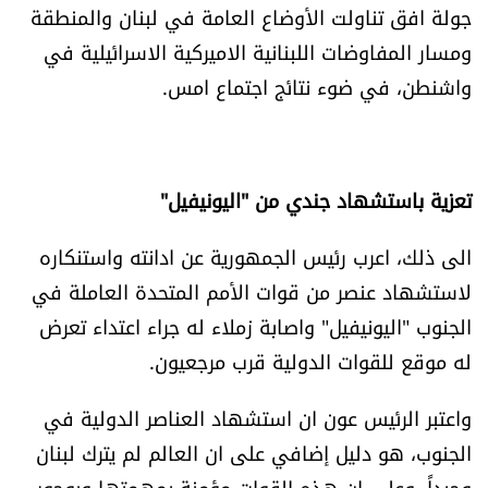
جولة افق تناولت الأوضاع العامة في لبنان والمنطقة
ومسار المفاوضات اللبنانية الاميركية الاسرائيلية في
واشنطن، في ضوء نتائج اجتماع امس.
تعزية باستشهاد جندي من "اليونيفيل"
الى ذلك، اعرب رئيس الجمهورية عن ادانته واستنكاره
لاستشهاد عنصر من قوات الأمم المتحدة العاملة في
الجنوب "اليونيفيل" واصابة زملاء له جراء اعتداء تعرض
له موقع للقوات الدولية قرب مرجعيون.
واعتبر الرئيس عون ان استشهاد العناصر الدولية في
الجنوب، هو دليل إضافي على ان العالم لم يترك لبنان
وحيداً، وعلى ان هذه القوات مؤمنة بمهمتها وبوجوب