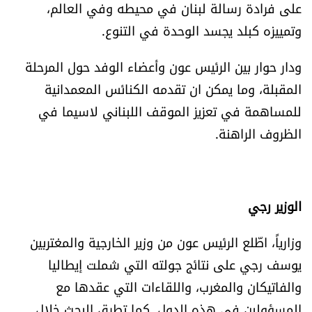
على فرادة رسالة لبنان في محيطه وفي العالم،
وتمييزه كبلد يجسد الوحدة في التنوع.
ودار حوار بين الرئيس عون وأعضاء الوفد حول المرحلة
المقبلة، وما يمكن ان تقدمه الكنائس المعمدانية
للمساهمة في تعزيز الموقف اللبناني لاسيما في
الظروف الراهنة.
الوزير رجي
وزارياً، اطّلع الرئيس عون من وزير الخارجية والمغتربين
يوسف رجي على نتائج جولته التي شملت إيطاليا
والفاتيكان والمغرب، واللقاءات التي عقدها مع
المسؤولين في هذه الدول. كما تطرق البحث خلال