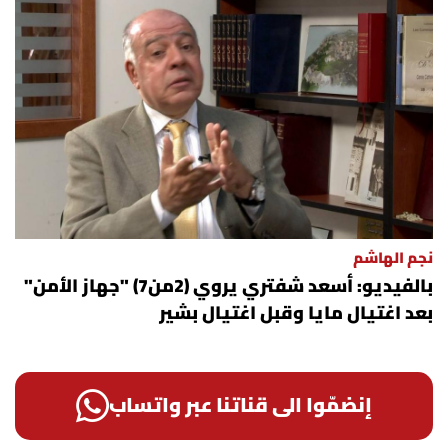
نجم الهاشم
بالفيديو: أسعد شفتري يروي (2من7) "جهاز الأمن"
بعد اغتيال مايا وقبل اغتيال بشير
إنضمّوا الى قناتنا عبر واتساب