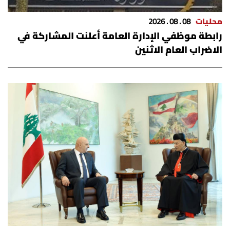
الرياضة
محليات
08 . 08 . 2026
رابطة موظفي الإدارة العامة أعلنت المشاركة في
منوّعات
الاضراب العام الاثنين
حظّك اليوم
للتاريخ
فيديو
من نحن
للتواصل معنا
شروط الاستخدام