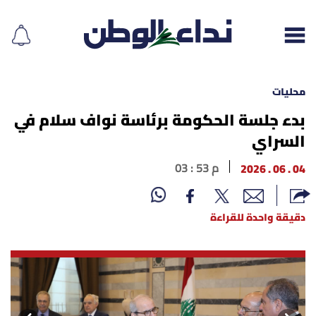
محليات
بدء جلسة الحكومة برئاسة نواف سلام في
السراي
إقرأ الجريدة
04 . 06 . 2026
03 : 53 م
لبنان
الغلاف
دقيقة واحدة للقراءة
نداء اليوم
محليات