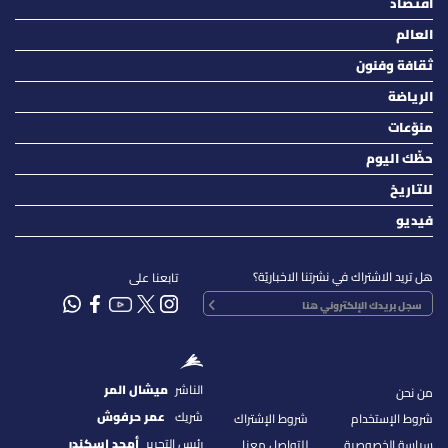
اقتصاد
العالم
ثقافة وفنون
الرياضة
منوّعات
حظّك اليوم
للتاريخ
فيديو
هل تريد الاشتراك في نشرتنا الاخباريّة؟
تابعنا على
الناشر
ميشال المر
من نحن
شريك
عمر حرفوش
شروط الإستخدام
شروط الإشتراك
رئيس التحرير
أمجد اسكندر
سياسة الخصوصية
للتواصل معنا