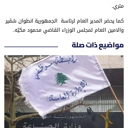
متري.
العالم
كما يحضر المدير العام لرئاسة الجمهورية انطوان شقير
الصحافة الإسرائيلية
والامين العام لمجلس الوزراء القاضي محمود مكيّه.
ثقافة وفنون
مواضيع ذات صلة
فصل من كتاب
اقرأ تضحك
كاميرا
سجالات
صحّة وصحن