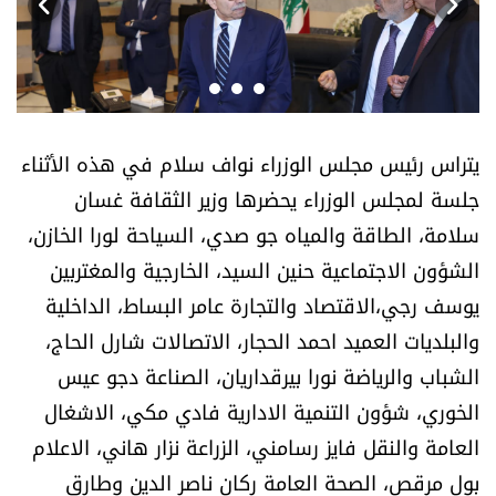
أسرار
متفرقات
نداء القرّاء
يتراس رئيس مجلس الوزراء نواف سلام في هذه الأثناء
جلسة لمجلس الوزراء يحضرها وزير الثقافة غسان
خاص الموقع
سلامة، الطاقة والمياه جو صدي، السياحة لورا الخازن،
الشؤون الاجتماعية حنين السيد، الخارجية والمغتربين
كتّابنا
يوسف رجي،الاقتصاد والتجارة عامر البساط، الداخلية
تحت المجهر
والبلديات العميد احمد الحجار، الاتصالات شارل الحاج،
الشباب والرياضة نورا بيرقداريان، الصناعة دجو عيس
آراء
الخوري، شؤون التنمية الادارية فادي مكي، الاشغال
العامة والنقل فايز رسامني، الزراعة نزار هاني، الاعلام
اقتصاد
بول مرقص، الصحة العامة ركان ناصر الدين وطارق