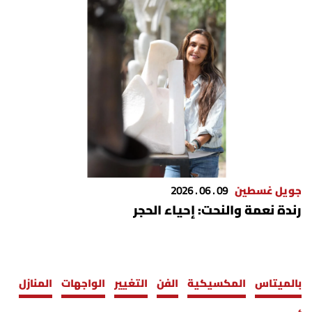
جويل غسطين
09 . 06 . 2026
رندة نعمة والنحت: إحياء الحجر
بالميتاس
المكسيكية
الفن
التغيير
الواجهات
المنازل