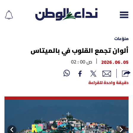
منوّعات
ألوان تجمع القلوب في بالميتاس
إقرأ الجريدة
05 . 06 . 2026
02 : 00 ص
لبنان
دقيقة واحدة للقراءة
الغلاف
نداء اليوم
محليات