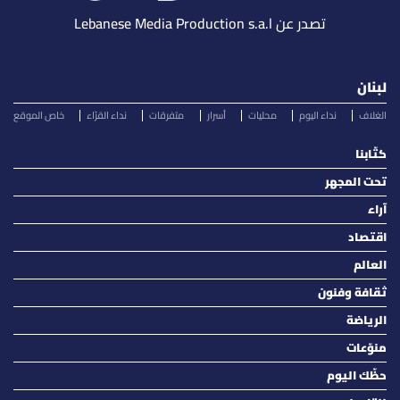
تصدر عن Lebanese Media Production s.a.l
لبنان
الغلاف
نداء اليوم
محليات
أسرار
متفرقات
نداء القرّاء
خاص الموقع
كتّابنا
تحت المجهر
آراء
اقتصاد
العالم
ثقافة وفنون
الرياضة
منوّعات
حظّك اليوم