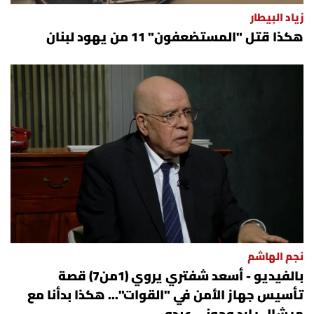
زياد البيطار
هكذا قتل "المستضعفون" 11 من يهود لبنان
نجم الهاشم
بالفيديو - أسعد شفتري يروي (1من7) قصة
تأسيس جهاز الأمن في "القوات"... هكذا بدأنا مع