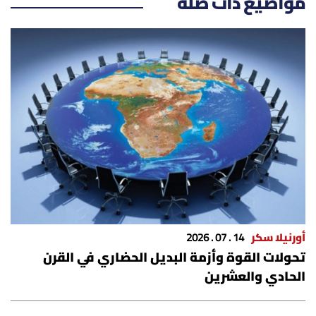
مواضيع ذات صلة
الرياضة
منوّعات
حظّك اليوم
للتاريخ
فيديو
من نحن
أورنيلا سكر
14 . 07 . 2026
تحولات القوة وأزمة البديل الحضاري في القرن
للتواصل معنا
الحادي والعشرين
شروط الاستخدام