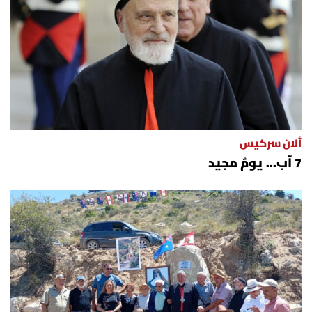
ألان سركيس
7 آب... يومٌ مجيد