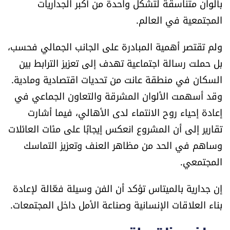
بألوان متناسقة لتشكّل واحدة من أكبر الجداريات
العالم
المجتمعية في العالم.
الصحافة الإسرائيلية
ولم تقتصر أهمية المبادرة على الجانب الجمالي فحسب،
بل حملت رسالة اجتماعية تهدف إلى تعزيز الترابط بين
ثقافة وفنون
السكان في منطقة عانت من تحديات اقتصادية ومادية.
وقد أسهمت الألوان المشرقة والتعاون الجماعي في
فصل من كتاب
إعادة إحياء روح الانتماء لدى الأهالي، فيما أشارت
اقرأ تضحك
تقارير إلى أن المشروع انعكس إيجابًا على مئات العائلات
وساهم في الحد من مظاهر العنف وتعزيز التماسك
كاميرا
المجتمعي.
سجالات
إن جدارية بالميتاس تؤكد أن الفن وسيلة فعّالة لإعادة
بناء العلاقات الإنسانية وصناعة الأمل داخل المجتمعات.
صحّة وصحن