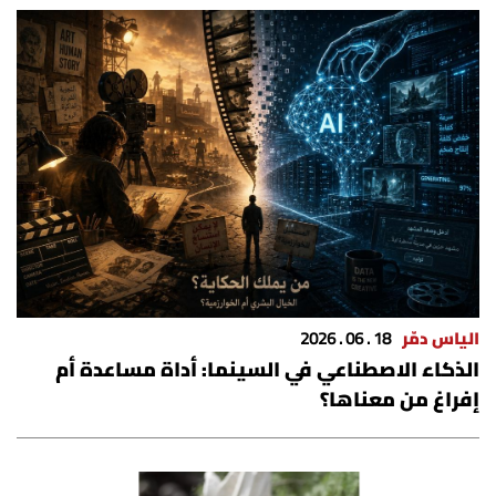
شروط الإشتراك
Digital solutions by
الياس دمّر
18 . 06 . 2026
الذكاء الاصطناعي في السينما: أداة مساعدة أم
إفراغ من معناها؟