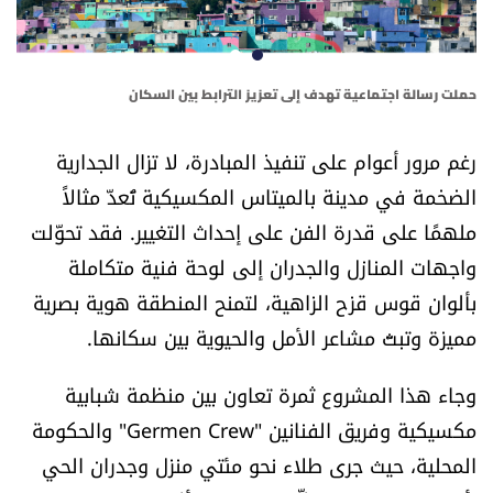
أسرار
متفرقات
حملت رسالة اجتماعية تهدف إلى تعزيز الترابط بين السكان
طلا
نداء القرّاء
رغم مرور أعوام على تنفيذ المبادرة، لا تزال الجدارية
الضخمة في مدينة بالميتاس المكسيكية تُعدّ مثالاً
خاص الموقع
ملهمًا على قدرة الفن على إحداث التغيير. فقد تحوّلت
واجهات المنازل والجدران إلى لوحة فنية متكاملة
كتّابنا
بألوان قوس قزح الزاهية، لتمنح المنطقة هوية بصرية
تحت المجهر
مميزة وتبثّ مشاعر الأمل والحيوية بين سكانها.
وجاء هذا المشروع ثمرة تعاون بين منظمة شبابية
آراء
مكسيكية وفريق الفنانين "Germen Crew" والحكومة
اقتصاد
المحلية، حيث جرى طلاء نحو مئتي منزل وجدران الحي