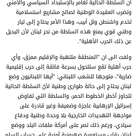
أن السلطة الحالية تغامر بالإستبداد السياسي والأمني
وتضرب العقيدة الوطنية لصالح مشاريع استسلامية
تخدم واشنطن وتل أبيب، وهذا الأمر يحتاج إلى تيار
وطني قوي يمنع هذه السلطة من نحر لبنان لأن البديل
عن ذلك الحرب الأهلية".
ولفت الى ان "المنطقة ملتهبة والإقليم ممزق، وأي
حرب أهلية تقع ستتحول بسرعة فائقة إلى حرب إقليمية
ضارية"، متوجها للشعب اللبناني: "أيها اللبنانيون وضع
لبنان يحتاج إلى حالة طوارئ وطنية لأنّ السلطة الحالية
تتجاوز أخطر الخطوط الحمر، والسلطة التي تفاوض
إسرائيل الإرهابية عاجزة وضعيفة وغير قادرة على
مواجهة التهديدات الخارجية بلا وحدة وطنية ودفاع
سيادي، ورغم ذلك تصر على أمركة ملفات البلد ووضع
لبنان بقلب مستعمرة صهيونية أمنية على حساب السلم