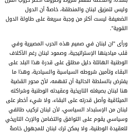
الرياضة
وليس لتمزيق لبنان والمنطقة، خاصةً أن الدول
الضعيفة ليست أكثر من وجبة سريعة على طاولة الدول
منوّعات
القوية".
حظّك اليوم
ورأى "ان لبنان في صميم هذه الحرب المصيرية وفي
قلب ميادينها الإستراتيجية، وصمود لبنان رغم الأكلاف
للتاريخ
الوطنية الهائلة دليل مطلق على قدرة هذا البلد على
البقاء وتأمين شروطه السياسية والسيادية، وهذا ما
فيديو
يفترض بالسلطة الحالية أن تفهمه، لأنّ محور القضية
هنا لبنان بصيغته التاريخية وعقيدته الوطنية وشراكته
من نحن
الميثاقية وأصل قدرته على البقاء، ولا شيء أخطر على
لبنان من الإستبداد السياسي، لأن لبنان تركيب طائفي
للتواصل معنا
وسياسي يقوم على التوافق والتضامن والإرث التاريخي
شروط الاستخدام
للعقيدة الوطنية، ولا يمكن ترك لبنان للمجهول خاصةً