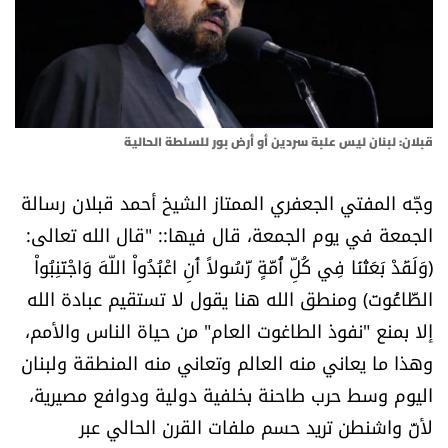
أسرار
متفرقات
نداء القرّاء
قبلان: لبنان ليس علبة سردين أو أرض بور للسلطة الحالية
خاص الموقع
وجّه المفتي الجعفري الممتاز الشيخ أحمد قبلان رسالة
الجمعة في يوم الجمعة، قال فيها:: "قال الله تعالى:
كتّابنا
(وَلَقَدْ بَعَثْنَا فِي كُلِّ أُمَّةٍ رَّسُولاً أَنِ اعْبُدُواْ اللّهَ وَاجْتَنِبُواْ
الطَّاغُوتَ) ومنطق الله هنا يقول لا تستقيم عبادة الله
تحت المجهر
إلا بمنع "نفوذ الطاغوت العام" من حياة الناس والأمم،
آراء
وهذا ما يعاني منه العالم وتعاني منه المنطقة ولبنان
اليوم وسط حرب طاحنة بخلفية دولية ودوافع مصيرية،
اقتصاد
لأنّ واشنطن تريد حسم ملفات القرن الحالي عبر