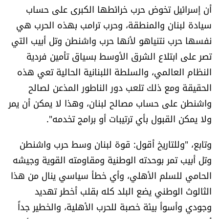
أن إسرائيل تخوض حرب خرائطها الكبرى على حساب
شروط الإشتراك
سيادة لبنان والمنطقة، وحرب ترامب بهذه الحرب هي
نفسها حرب نتنياهو لأنها حرب واشنطن وتل أبيب التي
Digital solutions by
تصر على ابتلاع الشرق الأوسط بسياق تأمين فردية
النظام العالمي، والسلطة اللبنانية الحالية تعي هذه
الحقيقة ومع ذلك تلعب دور الناطور المذعن لصالح
واشنطن على حساب مصالح لبنان، وهذا لا يمكن أن يمر
ولا يمكن القبول بأي ترتيبات أو برامج تخدمه".
وتابع، "وللتاريخ أقول: قوة لبنان وسط حرب واشنطن
وتل أبيب تمر بوحدته الوطنية ومقاومته القوية وجيشه
الحامي للسلم الأهلي، وأي خطأ سياسي ينال من هذا
الثالوث الوطني يضع البلد كله بقلب أخطر تهديد
وجودي وأسوأ بيئة خصبة للحرب الأهلية، والخطير جداً