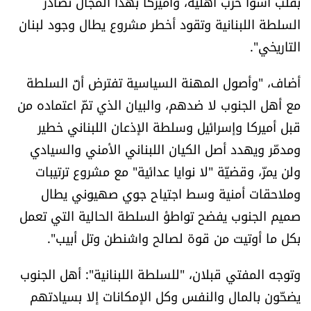
بقلب أسوأ حرب أهلية، وأميركا بهذا المجال تصادر
السلطة اللبنانية وتقود أخطر مشروع يطال وجود لبنان
التاريخي".
أضاف، "وأصول المهنة السياسية تفترض أنّ السلطة
مع أهل الجنوب لا ضدهم، والبيان الذي تمّ اعتماده من
قبل أميركا وإسرائيل وسلطة الإذعان اللبناني خطير
ومدمّر ويهدد أصل الكيان اللبناني الأمني والسيادي
ولن يمرّ، وقضيّة "لا نوايا عدائية" مع مشروع ترتيبات
وملاحقات أمنية وسط اجتياح جوي صهيوني يطال
صميم الجنوب يفضح تواطؤ السلطة الحالية التي تعمل
بكل ما أوتيت من قوة لصالح واشنطن وتل أبيب".
وتوجه المفتي قبلان، "للسلطة اللبنانية": أهل الجنوب
يضحّون بالمال والنفس وكل الإمكانات إلا بسيادتهم