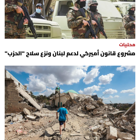
محليات
مشروع قانون أميركي لدعم لبنان ونزع سلاح "الحزب"