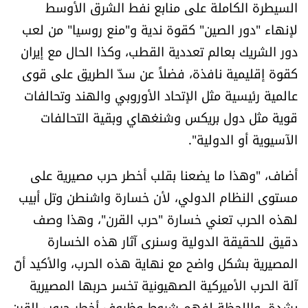
السيطرة الكاملة على منابع نفط الشرق الأوسط
العالم
لإنهاء "دور الصين" كقوة ندية و"منع روسيا" من لعب
دور الشريك بعالم تعددية القطب، وكذا الحال مع إيران
الصحافة الإسرائيلية
كقوة إقليمية نافذة، فضلاً عن سدّ الطريق على قوى
عالمية رئيسية مثل الإتحاد الأوروبي والهند وتحالفات
ثقافة وفنون
قوية مثل دول بريكس وشنغهاي وبقية التحالفات
فصل من كتاب
الآسيوية أو الدولية".
اقرأ تضحك
أضاف، "وهذا ما يضعنا بقلب أخطر حرب مصيرية على
مستوى النظام الدولي، لأن خسارة واشنطن وتل أبيب
كاميرا
لهذه الحرب تعني خسارة "حرب القرن"، وهذا وصف
دقيق للحقيقة الدولية وسنرى آثار هذه الخسارة
سجالات
المصيرية بشكل واضح مع نهاية هذه الحرب، والأكيد أنّ
صحّة وصحن
آلة الحرب الأميركية الصهيونية تخسر حربها المصيرية
بشدة، واللحظة لفهم شروط وظروف أخطر حروب القرن