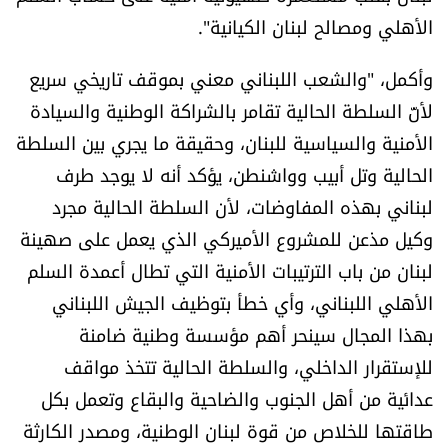
الأهلي ومصالح لبنان الكيانية".
وأكمل، "والشعب اللبناني معني بموقف تاريخي سريع
لأنّ السلطة الحالية تقامر بالشراكة الوطنية والسيادة
الأمنية والسياسية للبنان، وحقيقة ما يجري بين السلطة
الحالية وتل أبيب وواشنطن، يؤكد أنه لا يوجد طرف
لبناني بهذه المفاوضات، لأن السلطة الحالية مجرد
وكيل مذعن للمشروع الأميركي الذي يعمل على صهينة
لبنان من باب الترتيبات الأمنية التي تطال أعمدة السلم
الأهلي اللبناني، وأي خطأ بتوظيف الجيش اللبناني
بهذا المجال سينحر أهم مؤسسة وطنية ضامنة
للإستقرار الداخلي، والسلطة الحالية تتخذ مواقف
عدائية من أهل الجنوب والضاحية والبقاع وتعمل بكل
طاقتها للخلاص من قوة لبنان الوطنية، ومصدر الكارثة