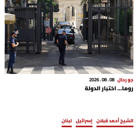
جو رحال
08 . 08 . 2026
روما… اختبار الدولة
الشيخ أحمد قبلان
إسرائيل
لبنان