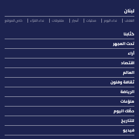
لبنان
الغلاف
نداء اليوم
محليات
أسرار
متفرقات
نداء القرّاء
خاص الموقع
كتّابنا
تحت المجهر
آراء
اقتصاد
العالم
ثقافة وفنون
الرياضة
منوّعات
حظّك اليوم
للتاريخ
فيديو