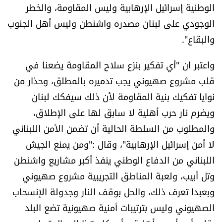
الوطنية إسرائيل الإرهابية وليس المقاومة، والخطر
الوجودي على لبنان مصدره واشنطن وليس أهل الجنوب
والبقاع".
واعتبر ان "أي تفكير بنزع سلاح المقاومة يضعنا في
قلب مشروع صهيوني يجب تدميره بالمطلق، وحذار من
نوايا تفكيك بنية المقاومة لأن ذلك سيفكك لبنان
ويضرم نار حرب أهلية لا سابق لها على الإطلاق،
والمطلوب من السلطة الحالية أن تضمن الأمن اللبناني
لا أمن إسرائيل الإرهابية"، وقال :"ومن يمنع الجيش
اللبناني من الدفاع الوطني ينفذ أكبر مشاريع واشنطن
وتل أبيب، ولعبة المناطق التجريبية مشروع صهيوني
وبعبدا تعرف ذلك، والحل بوقف النار وجدولة الإنسحاب
الصهيوني وليس بترتيبات أمنية صهيونية تضع البلد