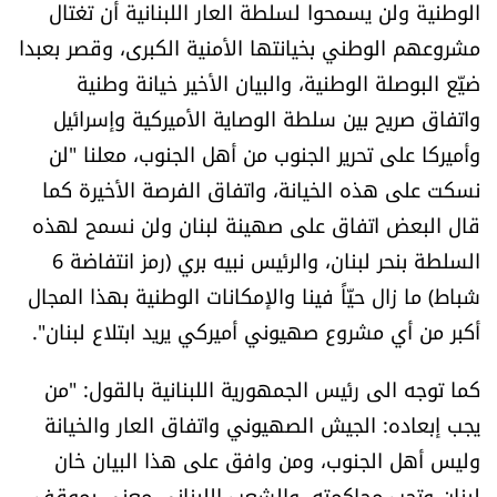
الوطنية ولن يسمحوا لسلطة العار اللبنانية أن تغتال
مشروعهم الوطني بخيانتها الأمنية الكبرى، وقصر بعبدا
ضيّع البوصلة الوطنية، والبيان الأخير خيانة وطنية
واتفاق صريح بين سلطة الوصاية الأميركية وإسرائيل
وأميركا على تحرير الجنوب من أهل الجنوب، معلنا "لن
نسكت على هذه الخيانة، واتفاق الفرصة الأخيرة كما
قال البعض اتفاق على صهينة لبنان ولن نسمح لهذه
السلطة بنحر لبنان، والرئيس نبيه بري (رمز انتفاضة 6
شباط) ما زال حيّاً فينا والإمكانات الوطنية بهذا المجال
أكبر من أي مشروع صهيوني أميركي يريد ابتلاع لبنان".
كما توجه الى رئيس الجمهورية اللبنانية بالقول: "من
يجب إبعاده: الجيش الصهيوني واتفاق العار والخيانة
وليس أهل الجنوب، ومن وافق على هذا البيان خان
لبنان وتجب محاكمته، والشعب اللبناني معني بموقف