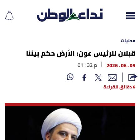
محليات
قبلان للرئيس عون: الأرض حكم بيننا
إقرأ الجريدة
05 . 06 . 2026
01 : 32 م
لبنان
6 دقائق للقراءة
الغلاف
نداء اليوم
محليات