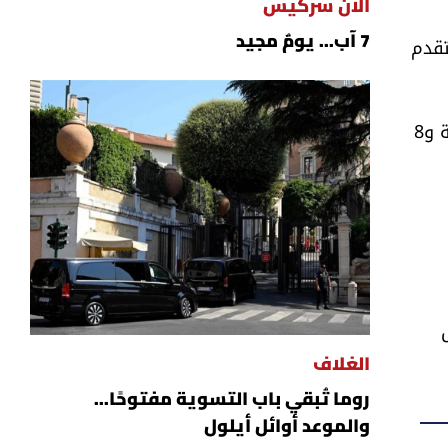
ألان سركيس
تقدم
7 آب... يومٌ مجيد
وقاد جهاد الخطيب فريقه إلى الفوز بتسجيله 20 نقطة مع 9 متابعات، فيما أضاف السنغالي عبدولاي غاي 16 نقطة و8
ل
الغلاف
روما تُبقي باب التسوية مفتوحًا...
والموعد أوائل أيلول