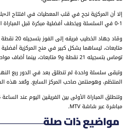
إلا أن المركزية نجح في قلب المعطيات في افتتاح الـ«بلا
1-0 في السلسلة ويخطف أفضلية مبكرة قبل المباراة الثانية.
متابعات، ليساهما بشكل كبير في منح المركزية أفضلية 
توماس بتسجيله 21 نقطة و9 متابعات، بينما أضاف مواطنه فانتي هيندريكس 19 نقطة و7 متابعات.
وتبقى سلسلة واحدة لم تنطلق بعد في الدور ربع النها
المنتظم، وهومنتمن صاحب المركز السابع. وتُعد هذه الس
مباشرة عبر شاشة MTV.
مواضيع ذات صلة