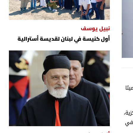
نبيل يوسف
أول كنيسة في لبنان لقديسة أسترالية
نًا
ية،
 في