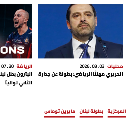
محليات
03 . 08 . 2026
الرياضة
30 . 07 . 2026
الحريري مهنئًا الرياضي: بطولة عن جدارة
البترون بطل لبن
الثاني توالياً
المركزية
بطولة لبنان
مايرين توماس