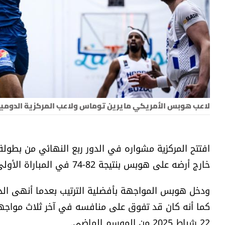
لاعب هوبس الأمريكي مايرين توماس ولاعب المركزية الدومي
افتتح المركزية مشواره في الدور ربع النهائي من بطولة 
خارج أرضه على هوبس بنتيجة 82-74 في المباراة الأولى من السلسلة التي تجمع الفريقين.
ودخل هوبس المواجهة بأفضلية الترتيب بعدما أنهى الدو
كما أنه كان قد تفوق على منافسه في آخر ثلاث مواجها
22 شباط 2025 من الموسم الماضي.