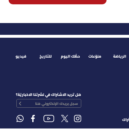
الرياضة
منوّعات
حظّك اليوم
للتاريخ
فيديو
هل تريد الاشتراك في نشرتنا الاخباريّة؟
راك