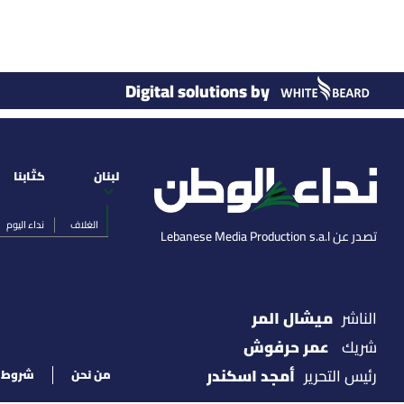
Digital solutions by
لبنان
كتّابنا
الغلاف
نداء اليوم
تصدر عن Lebanese Media Production s.a.l
ميشال المر
الناشر
عمر حرفوش
شريك
أمجد اسكندر
رئيس التحرير
من نحن
شروط ا