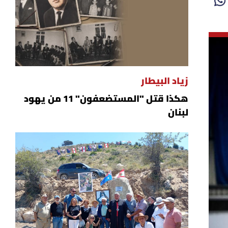
زياد البيطار
هكذا قتل "المستضعفون" 11 من يهود
لبنان