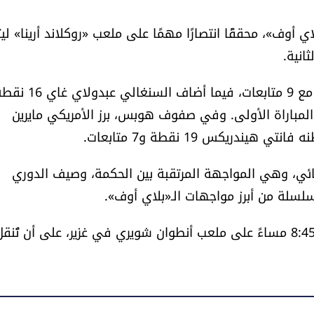
ي أوف»، محققًا انتصارًا مهمًا على ملعب «روكلاند أرينا» لي
المباراة الأولى. وفي صفوف هوبس، برز الأمريكي مايرين
ئي، وهي المواجهة المرتقبة بين الحكمة، وصيف الدوري
لسلة من أبرز مواجهات الـ«بلاي أوف».
وتنطلق المباراة الأولى بين الفريقين اليوم عند الساعة 8:45 مساءً على ملعب أنطوان شويري في غزير، على أن تُنق