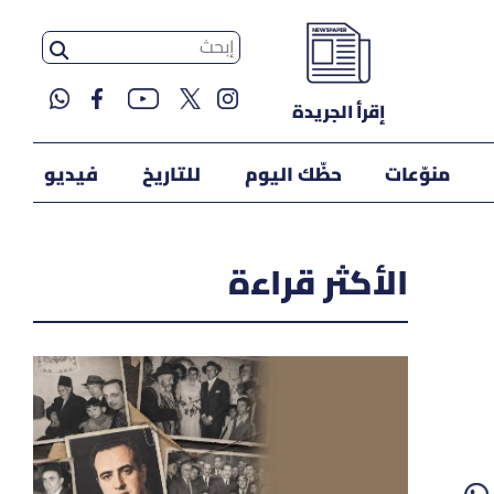
إقرأ الجريدة
منوّعات
حظّك اليوم
للتاريخ
فيديو
الأكثر قراءة