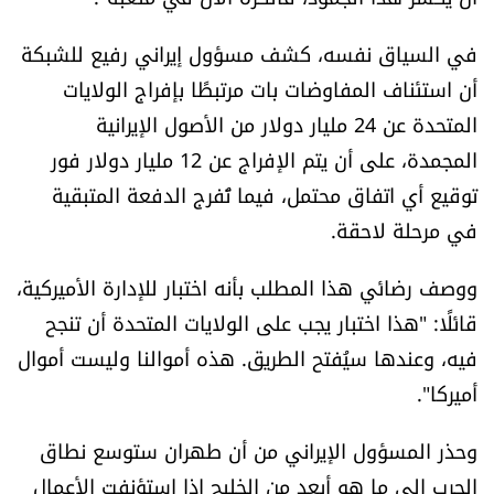
العالم
في السياق نفسه، كشف مسؤول إيراني رفيع للشبكة
الصحافة الإسرائيلية
أن استئناف المفاوضات بات مرتبطًا بإفراج الولايات
المتحدة عن 24 مليار دولار من الأصول الإيرانية
ثقافة وفنون
المجمدة، على أن يتم الإفراج عن 12 مليار دولار فور
توقيع أي اتفاق محتمل، فيما تُفرج الدفعة المتبقية
فصل من كتاب
في مرحلة لاحقة.
اقرأ تضحك
ووصف رضائي هذا المطلب بأنه اختبار للإدارة الأميركية،
قائلًا: "هذا اختبار يجب على الولايات المتحدة أن تنجح
كاميرا
فيه، وعندها سيُفتح الطريق. هذه أموالنا وليست أموال
أميركا".
سجالات
وحذر المسؤول الإيراني من أن طهران ستوسع نطاق
صحّة وصحن
الحرب إلى ما هو أبعد من الخليج إذا استؤنفت الأعمال