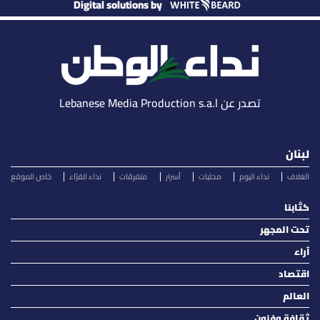
Digital solutions by
تصدر عن Lebanese Media Production s.a.l
لبنان
الغلاف
نداء اليوم
محليات
أسرار
متفرقات
نداء القرّاء
خاص الموقع
كتّابنا
تحت المجهر
آراء
اقتصاد
العالم
ثقافة وفنون