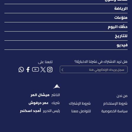
الرياضة
منوّعات
حظّك اليوم
للتاريخ
فيديو
هل تريد الاشتراك في نشرتنا الاخباريّة؟
تابعنا على
الناشر
ميشال المر
من نحن
شريك
عمر حرفوش
شروط الإستخدام
شروط الإشتراك
رئيس التحرير
أمجد اسكندر
سياسة الخصوصية
للتواصل معنا