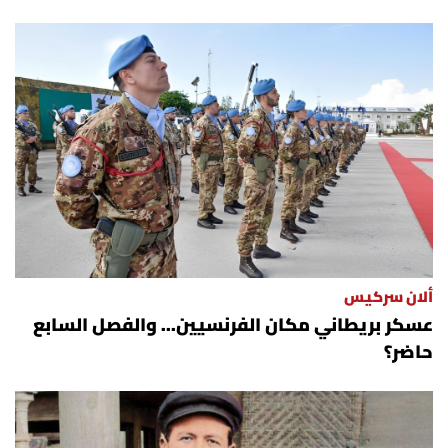
ألان سركيس
عسكر بريطاني مكان الفرنسيين... والفصل السابع
حاضر؟