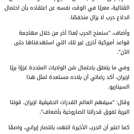
القتالية، معربًا في الوقت نفسه عن اعتقاده بأن احتمال
الرياضة
اندلاع حرب لا يزال منخفضًا.
منوّعات
وأضاف، "سنمنح الحرب بُعدًا آخر من خلال مهاجمة
حظّك اليوم
قواعد أميركية أخرى غير تلك التي استهدفناها حتى
الآن".
للتاريخ
وفي ما يتعلق باحتمال شن الولايات المتحدة غزوًا بريًا
فيديو
لإيران، أكد رضائي أن بلاده مستعدة لمثل هذا
السيناريو.
من نحن
وقال: "سيفهم العالم القدرات الحقيقية لإيران. قوتنا
البرية تفوق قدراتنا الصاروخية بأضعاف".
للتواصل معنا
كما اعتبر أن الحرب الأخيرة انتهت بانتصار إيراني، واصفًا
شروط الاستخدام