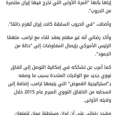
إياها بأنها "المرة الأولى التي تخرج فيها إيران منتصرة
شروط الإشتراك
من الحروب".
وأضاف، "في الحروب السابقة كانت إيران تُهزم دائمًا".
Digital solutions by
وأكد رضائي أنه غير مهتم بعقد لقاء مع ترامب، متهمًا
الرئيس الأميركي بإيصال المفاوضات إلى "حالة من
الجمود".
كما أعرب عن تشككه في إمكانية التوصل إلى اتفاق
نووي جديد مع الولايات المتحدة بسبب ما وصفه
بـ"استراتيجية الغموض" التي يتبعها ترامب، إضافة إلى
انسحابه من الاتفاق النووي المبرم عام 2015 خلال
ولايته الأولى.
وشدد رضائي على أن إيران وسلطنة عمان تتمتعان