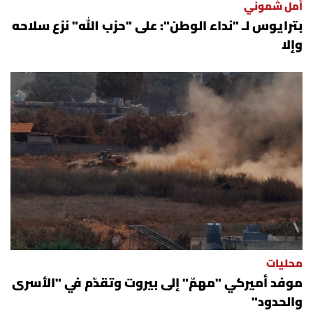
أمل شموني
بترايوس لـ "نداء الوطن": على "حزب الله" نزع سلاحه
وإلا
محليات
موفد أميركي "مهمّ" إلى بيروت وتقدّم في "الأسرى
والحدود"