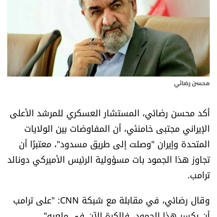
أسرار
متفرقات
نداء القرّاء
محسن رضائي
خاص الموقع
أكد محسن رضائي، المستشار العسكري للمرشد الأعلى
كتّابنا
الإيراني مجتبى خامنئي، أن المفاوضات بين الولايات
المتحدة وإيران "وصلت إلى طريق مسدود"، معتبرًا أن
تحت المجهر
تجاوز هذا الجمود بات مسؤولية الرئيس الأميركي دونالد
آراء
ترامب.
وقال رضائي، في مقابلة مع شبكة CNN: "على ترامب
اقتصاد
أن يكسر هذا الجمود، فالكرة الآن في ملعبه".