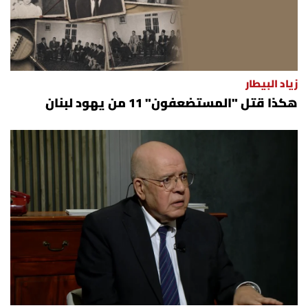
زياد البيطار
هكذا قتل "المستضعفون" 11 من يهود لبنان