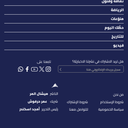
ثقافة وفنون
الرياضة
منوّعات
حظّك اليوم
للتاريخ
فيديو
هل تريد الاشتراك في نشرتنا الاخباريّة؟
تابعنا على
الناشر
ميشال المر
من نحن
شريك
عمر حرفوش
شروط الإستخدام
شروط الإشتراك
رئيس التحرير
أمجد اسكندر
سياسة الخصوصية
للتواصل معنا