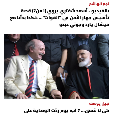
نجم الهاشم
بالفيديو - أسعد شفتري يروي (1من7) قصة
تأسيس جهاز الأمن في "القوات"... هكذا بدأنا مع
ميشال يارد وجوني عبدو
نبيل يوسف
كي لا ننسى... 7 آب: يوم ردّت الوصاية على