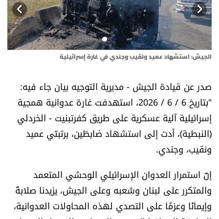
أسرار
متفرقات
الجيش: استشهاد عميد ونقيب وجندي في غارة إسرائيلية
الج
نداء القرّاء
صدر عن قيادة الجيش - مديرية التوجيه بيان جاء فيه:
خاص الموقع
"بتاريخ 6 / 6 / 2026، استهدفت غارة عدوانية همجية
إسرائيلية آلية عسكرية على طريق كفرتبنيت - الخردلي
كتّابنا
(النبطية)، أدت إلى استشهاد ضابطَين، برتبتَي عميد
ونقيب، وجندي.
تحت المجهر
إنّ استمرار العدوان الإسرائيلي الوحشي المتعمد
آراء
والمتكرر على لبنان وشعبه وعلى الجيش، يزيدنا صلابةً
اقتصاد
وإيمانًا وعزمًا على التصدي لهذه المحاولات العدوانية،