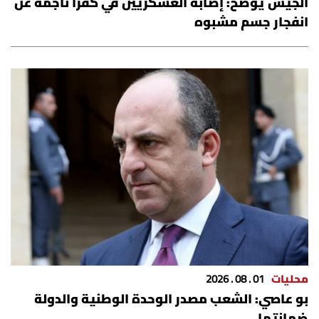
الجيش يوضح: إصابة العسكريين في كفرا ناجمة عن
شروط الإشتراك
انفجار جسم مشبوه
Digital solutions by
محليات
01 . 08 . 2026
بو عاصي: الشعب مصدر الوحدة الوطنية والدولة
ضمانتها