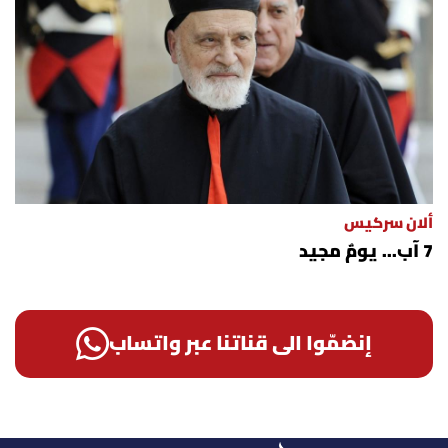
ألان سركيس
7 آب... يومٌ مجيد
إنضمّوا الى قناتنا عبر واتساب