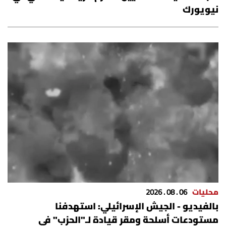
نيويورك
شروط الإشتراك
Digital solutions by
محليات
06 . 08 . 2026
بالفيديو - الجيش الإسرائيلي: استهدفنا
مستودعات أسلحة ومقر قيادة لـ"الحزب" في