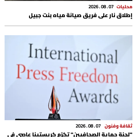
الرياضة
محليات
07 . 08 . 2026
إطلاق نار على فريق صيانة مياه بنت جبيل
منوّعات
حظّك اليوم
للتاريخ
فيديو
من نحن
للتواصل معنا
ثقافة وفنون
07 . 08 . 2026
شروط الاستخدام
"لجنة حماية الصحافيين" تكرّم كريستينا عاصي في