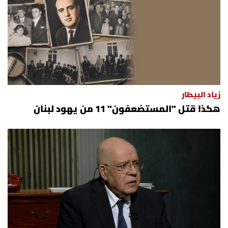
زياد البيطار
هكذا قتل "المستضعفون" 11 من يهود لبنان