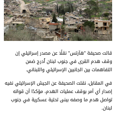
أسرار
متفرقات
نداء القرّاء
خاص الموقع
قالت صحيفة "هآرتس" نقلًا عن مصدر إسرائيلي إن
وقف هدم القرى في جنوب لبنان أُدرج ضمن
كتّابنا
التفاهمات بين الجانبين الإسرائيلي واللبناني.
تحت المجهر
في المقابل، نقلت الصحيفة عن الجيش الإسرائيلي نفيه
إصدار أي أمر بوقف عمليات الهدم، مؤكدًا أن قواته
آراء
تواصل هدم ما وصفه ببنى تحتية عسكرية في جنوب
اقتصاد
لبنان.