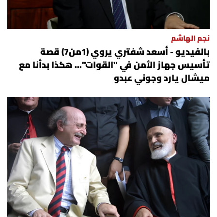
نجم الهاشم
بالفيديو - أسعد شفتري يروي (1من7) قصة
تأسيس جهاز الأمن في "القوات"... هكذا بدأنا مع
ميشال يارد وجوني عبدو