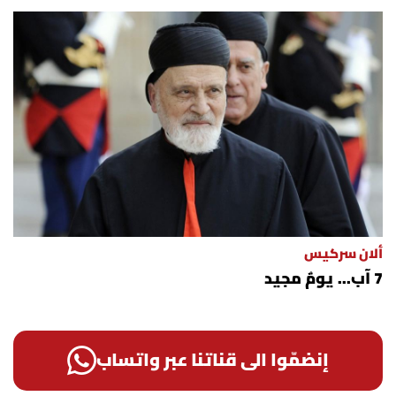
ألان سركيس
7 آب... يومٌ مجيد
إنضمّوا الى قناتنا عبر واتساب