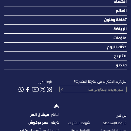
اقتصاد
العالم
ثقافة وفنون
الرياضة
منوّعات
حظّك اليوم
للتاريخ
فيديو
هل تريد الاشتراك في نشرتنا الاخباريّة؟
تابعنا على
الناشر
ميشال المر
من نحن
شريك
عمر حرفوش
شروط الإستخدام
شروط الإشتراك
رئيس التحرير
أمجد اسكندر
سياسة الخصوصية
للتواصل معنا