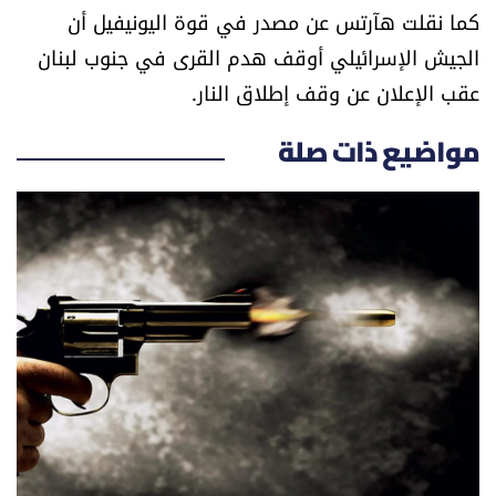
كما نقلت هآرتس عن مصدر في قوة اليونيفيل أن
العالم
الجيش الإسرائيلي أوقف هدم القرى في جنوب لبنان
الصحافة الإسرائيلية
عقب الإعلان عن وقف إطلاق النار.
مواضيع ذات صلة
ثقافة وفنون
فصل من كتاب
اقرأ تضحك
كاميرا
سجالات
صحّة وصحن